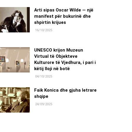
Arti sipas Oscar Wilde — një
manifest për bukurinë dhe
shpirtin krijues
16/10/2025
UNESCO krijon Muzeun
Virtual të Objekteve
Kulturore të Vjedhura, i pari i
këtij lloji në botë
04/10/2025
Faik Konica dhe gjuha letrare
shqipe
24/09/2025