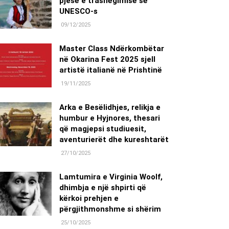
pjesë e trashëgimisë së
UNESCO-s
09/12/2025
Master Class Ndërkombëtar
në Okarina Fest 2025 sjell
artistë italianë në Prishtinë
19/11/2025
Arka e Besëlidhjes, relikja e
humbur e Hyjnores, thesari
që magjepsi studiuesit,
aventurierët dhe kureshtarët
27/10/2025
Lamtumira e Virginia Woolf,
dhimbja e një shpirti që
kërkoi prehjen e
përgjithmonshme si shërim
25/10/2025