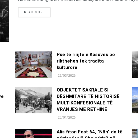
DETAILS
READ MORE
Pse të rinjtë e Kosovës po
rikthehen tek tradita
kulturore
25/03/2026
OBJEKTET SAKRALE SI
ve
DËSHMITARE TË HISTORISË
MULTIKONFESIONALE TË
VRANJËS ME RETHINË
28/01/2026
Alis fiton Fest 64, “Nân” do të