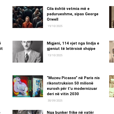
Cila është vetmia më e
padurueshme, sipas George
Orwell
19/10/2025
ë
Migjeni, 114 vjet nga lindja e
it
gjeniut të letërsisë shqipe
13/10/2025
“Muzeu Picasso” në Paris nis
rikonstruksion 50 milionë
eurosh për t’u modernizuar
deri në vitin 2030
30/09/2025
ë
Nga bunker frike në vatër