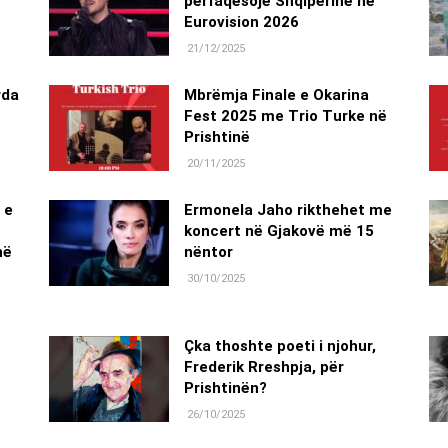
përfaqësojë Shqipërinë në
Eurovision 2026
21/12/2025
rda
Mbrëmja Finale e Okarina
Fest 2025 me Trio Turke në
Prishtinë
20/11/2025
 e
Ermonela Jaho rikthehet me
koncert në Gjakovë më 15
në
nëntor
30/10/2025
Çka thoshte poeti i njohur,
Frederik Rreshpja, për
Prishtinën?
26/10/2025