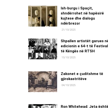
Ish-burgu i Spaçit,
shndërrohet në hapësirë
kujtese dhe dialogu
ndërbrezor
21/10/2025
Shpallen artistët garues n
edicionin e 64-t të Festival
të Këngës në RTSH
15/10/2025
Zakonet e çuditshme të
gjirokastritëve
04/10/2025
Ron Whitehead: Jeta ësht