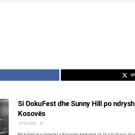
Sh
Si DokuFest dhe Sunny Hill po ndrysh
Kosovës
29/03/2026
0
Në kohën kur qytetet e Kosovës kërkojnë zë të ri kulturor, dy