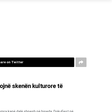
are on Twitter
ojnë skenën kulturore të
 emra kanë dalë shpesh në biseda: DokuFest në...