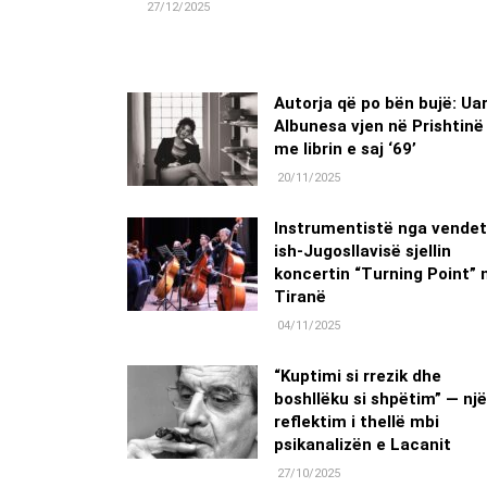
27/12/2025
Autorja që po bën bujë: Ua
Albunesa vjen në Prishtinë
me librin e saj ‘69’
20/11/2025
Instrumentistë nga vendet
ish-Jugosllavisë sjellin
koncertin “Turning Point” 
Tiranë
04/11/2025
“Kuptimi si rrezik dhe
boshllëku si shpëtim” — një
reflektim i thellë mbi
psikanalizën e Lacanit
27/10/2025