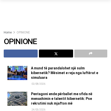
Home
OPINIONE
OPINIONE
A mund të parandalohet një sulm
kibernetik? Mësimet e reja nga luftërat e
simuluara
02/08/2026
Pentagoni ende përballet me sfida në
menaxhimin e talentit kibernetik: Pse
rekrutimi nuk mjafton më
24/05/2026