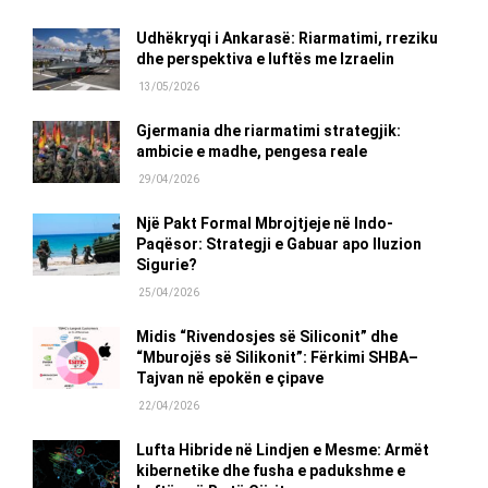
Udhëkryqi i Ankarasë: Riarmatimi, rreziku
dhe perspektiva e luftës me Izraelin
13/05/2026
Gjermania dhe riarmatimi strategjik:
ambicie e madhe, pengesa reale
29/04/2026
Një Pakt Formal Mbrojtjeje në Indo-
Paqësor: Strategji e Gabuar apo Iluzion
Sigurie?
25/04/2026
Midis “Rivendosjes së Siliconit” dhe
“Mburojës së Silikonit”: Fërkimi SHBA–
Tajvan në epokën e çipave
22/04/2026
Lufta Hibride në Lindjen e Mesme: Armët
kibernetike dhe fusha e padukshme e