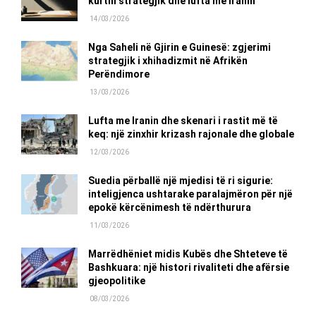
kurthi strategjik dhe lufta me Iranin
14/03/2026
Nga Saheli në Gjirin e Guinesë: zgjerimi
strategjik i xhihadizmit në Afrikën
Perëndimore
13/03/2026
Lufta me Iranin dhe skenari i rastit më të
keq: një zinxhir krizash rajonale dhe globale
12/03/2026
Suedia përballë një mjedisi të ri sigurie:
inteligjenca ushtarake paralajmëron për një
epokë kërcënimesh të ndërthurura
11/03/2026
Marrëdhëniet midis Kubës dhe Shteteve të
Bashkuara: një histori rivaliteti dhe afërsie
gjeopolitike
08/03/2026