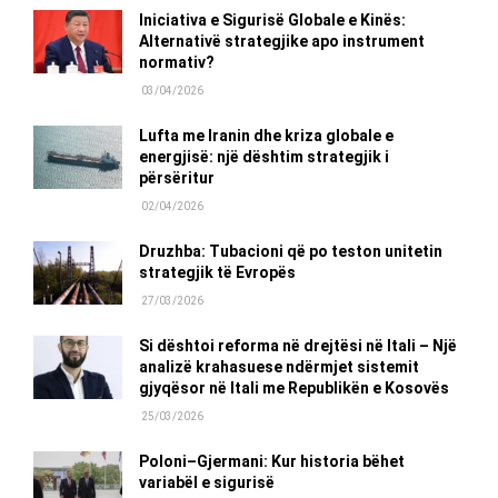
Iniciativa e Sigurisë Globale e Kinës:
Alternativë strategjike apo instrument
normativ?
03/04/2026
Lufta me Iranin dhe kriza globale e
energjisë: një dështim strategjik i
përsëritur
02/04/2026
Druzhba: Tubacioni që po teston unitetin
strategjik të Evropës
27/03/2026
Si dështoi reforma në drejtësi në Itali – Një
analizë krahasuese ndërmjet sistemit
gjyqësor në Itali me Republikën e Kosovës
25/03/2026
Poloni–Gjermani: Kur historia bëhet
variabël e sigurisë