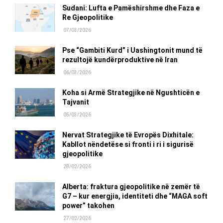
Sudani: Lufta e Pamëshirshme dhe Faza e
Re Gjeopolitike
07/03/2026
Pse “Gambiti Kurd” i Uashingtonit mund të
rezultojë kundërproduktive në Iran
06/03/2026
Koha si Armë Strategjike në Ngushticën e
Tajvanit
05/03/2026
Nervat Strategjike të Evropës Dixhitale:
Kabllot nëndetëse si fronti i ri i sigurisë
gjeopolitike
28/02/2026
Alberta: fraktura gjeopolitike në zemër të
G7 – kur energjia, identiteti dhe “MAGA soft
power” takohen
27/02/2026