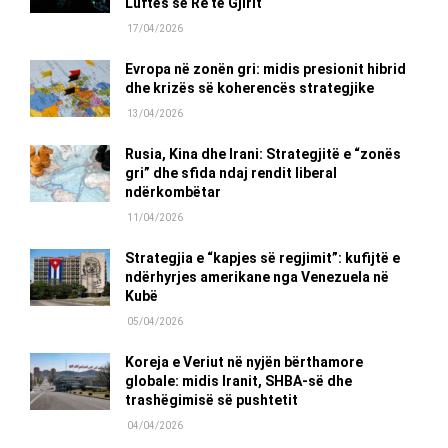
Luftës së Re të Gjirit
17/04/2026
Evropa në zonën gri: midis presionit hibrid
dhe krizës së koherencës strategjike
13/04/2026
Rusia, Kina dhe Irani: Strategjitë e “zonës
gri” dhe sfida ndaj rendit liberal
ndërkombëtar
11/04/2026
Strategjia e “kapjes së regjimit”: kufijtë e
ndërhyrjes amerikane nga Venezuela në
Kubë
05/04/2026
Koreja e Veriut në nyjën bërthamore
globale: midis Iranit, SHBA-së dhe
trashëgimisë së pushtetit
04/04/2026