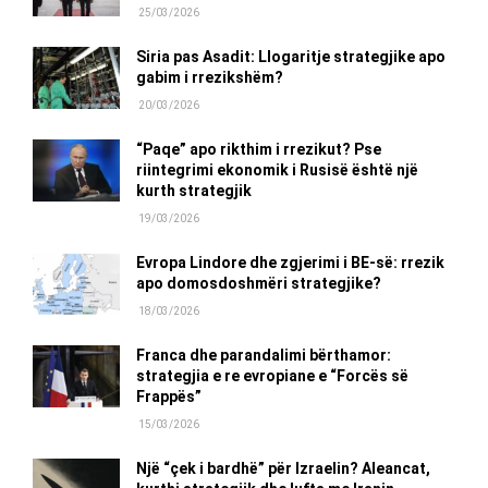
25/03/2026
Siria pas Asadit: Llogaritje strategjike apo
gabim i rrezikshëm?
20/03/2026
“Paqe” apo rikthim i rrezikut? Pse
riintegrimi ekonomik i Rusisë është një
kurth strategjik
19/03/2026
Evropa Lindore dhe zgjerimi i BE-së: rrezik
apo domosdoshmëri strategjike?
18/03/2026
Franca dhe parandalimi bërthamor:
strategjia e re evropiane e “Forcës së
Frappës”
15/03/2026
Një “çek i bardhë” për Izraelin? Aleancat,