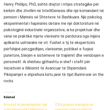
Henry Phillips, PhD, është drejtor i rritjes strategjike për
kërkim dhe zhvillim në IntelliGenesis dhe një komandant në
pension i Marinës së Shteteve të Bashkuara. Një psikolog
eksperimental i hapësirës detare me një doktoraturë në
psikologjinë industriale-organizative, ai ka projektuar dhe
vënë në praktikë mjete vlerësimi të përdorura nga mijëra
aplikantë ushtarakë në vit. Fushat e tij të ekspertizës
përfshijnë përzgjedhjen, vlerësimin, politikat e fuqisë
punëtore, blerjen e sistemeve të trajnimit dhe vendosjen e
personelit. Ai shërbeu gjithashtu si shef i stafit për
Iniciativën e Mësimit të Avancuar të Shpërndarë.
Pikëpamjet e shprehura këtu janë të tijat.Burimi:war on the
rocks.
Related
A mund të parandalohet një
CISA pranon mangësi në
sulm kibernetik? Mësimet e
reagimin ndaj incidentit