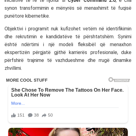
iniciativë të re të njohur si
Cyber Command 2.0
, e cila
synon transformimin e mënyrës së menaxhimit të fuqisë
punëtore kibernetike.
Objektivi i programit nuk kufizohet vetëm në identifikimin
dhe rekrutimin e kandidatëve të përshtatshëm. Synimi
është ndërtimi i një modeli fleksibël që menaxhon
ekspertizën përgjatë gjithë karrierës profesionale, duke
përfshirë trajnime të vazhdueshme dhe rrugë dinamike
zhvillimi.