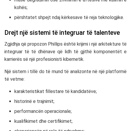
kohës;
përshtatet shpejt ndaj kërkesave të reja teknologjike.
Drejt një sistemi të integruar të talenteve
Zgjidhja që propozon Phillips është krijimi i një arkitekture të
integruar të të dhënave që lidh të gjithë komponentët e
karrierës së një profesionisti kibernetik.
Një sistem i tillë do të mund të analizonte në një platformë
të vetme:
karakteristikat fillestare të kandidatëve;
historinë e trajnimit;
performancën operacionale;
kualifikimet dhe certifikimet;