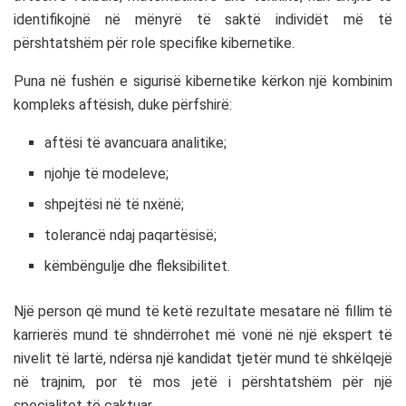
identifikojnë në mënyrë të saktë individët më të
përshtatshëm për role specifike kibernetike.
Puna në fushën e sigurisë kibernetike kërkon një kombinim
kompleks aftësish, duke përfshirë:
aftësi të avancuara analitike;
njohje të modeleve;
shpejtësi në të nxënë;
tolerancë ndaj paqartësisë;
këmbëngulje dhe fleksibilitet.
Një person që mund të ketë rezultate mesatare në fillim të
karrierës mund të shndërrohet më vonë në një ekspert të
nivelit të lartë, ndërsa një kandidat tjetër mund të shkëlqejë
në trajnim, por të mos jetë i përshtatshëm për një
specialitet të caktuar.