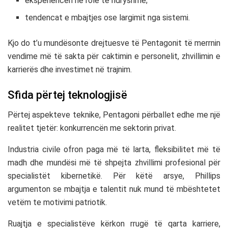
eksperiencën në role të ndryshme;
tendencat e mbajtjes ose largimit nga sistemi.
Kjo do t’u mundësonte drejtuesve të Pentagonit të merrnin
vendime më të sakta për caktimin e personelit, zhvillimin e
karrierës dhe investimet në trajnim.
Sfida përtej teknologjisë
Përtej aspekteve teknike, Pentagoni përballet edhe me një
realitet tjetër: konkurrencën me sektorin privat.
Industria civile ofron paga më të larta, fleksibilitet më të
madh dhe mundësi më të shpejta zhvillimi profesional për
specialistët kibernetikë. Për këtë arsye, Phillips
argumenton se mbajtja e talentit nuk mund të mbështetet
vetëm te motivimi patriotik.
Ruajtja e specialistëve kërkon rrugë të qarta karriere,