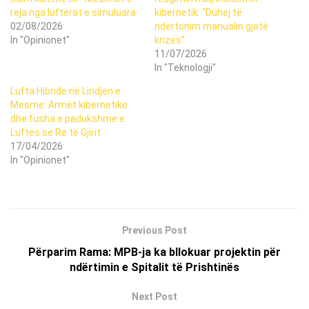
reja nga luftërat e simuluara
kibernetik: “Duhej të
02/08/2026
ndërtonim manualin gjatë
In "Opinionet"
krizës”
11/07/2026
In "Teknologji"
Lufta Hibride në Lindjen e
Mesme: Armët kibernetike
dhe fusha e padukshme e
Luftës së Re të Gjirit
17/04/2026
In "Opinionet"
Previous Post
Përparim Rama: MPB-ja ka bllokuar projektin për
ndërtimin e Spitalit të Prishtinës
Next Post