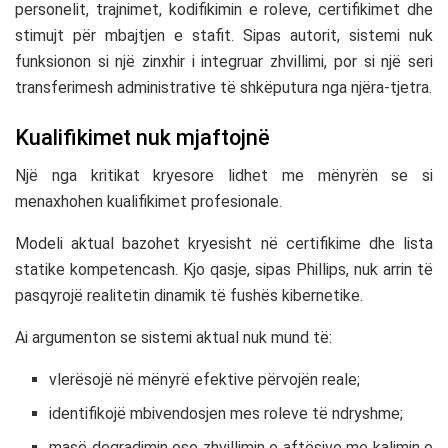
personelit, trajnimet, kodifikimin e roleve, certifikimet dhe
stimujt për mbajtjen e stafit. Sipas autorit, sistemi nuk
funksionon si një zinxhir i integruar zhvillimi, por si një seri
transferimesh administrative të shkëputura nga njëra-tjetra.
Kualifikimet nuk mjaftojnë
Një nga kritikat kryesore lidhet me mënyrën se si
menaxhohen kualifikimet profesionale.
Modeli aktual bazohet kryesisht në certifikime dhe lista
statike kompetencash. Kjo qasje, sipas Phillips, nuk arrin të
pasqyrojë realitetin dinamik të fushës kibernetike.
Ai argumenton se sistemi aktual nuk mund të:
vlerësojë në mënyrë efektive përvojën reale;
identifikojë mbivendosjen mes roleve të ndryshme;
masë degradimin ose zhvillimin e aftësive me kalimin e