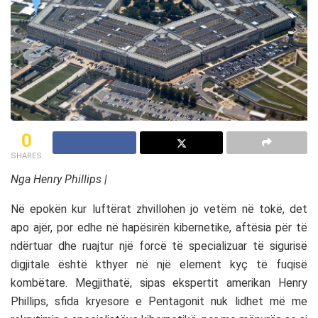
0
SHARES
Nga Henry Phillips |
Në epokën kur luftërat zhvillohen jo vetëm në tokë, det
apo ajër, por edhe në hapësirën kibernetike, aftësia për të
ndërtuar dhe ruajtur një forcë të specializuar të sigurisë
digjitale është kthyer në një element kyç të fuqisë
kombëtare. Megjithatë, sipas ekspertit amerikan Henry
Phillips, sfida kryesore e Pentagonit nuk lidhet më me