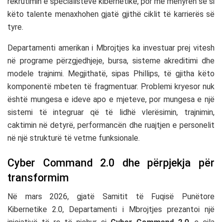
rekrutimin e specialistëve kibernetikë, por me mënyrën se si
këto talente menaxhohen gjatë gjithë ciklit të karrierës së
tyre.
Departamenti amerikan i Mbrojtjes ka investuar prej vitesh
në programe përzgjedhjeje, bursa, sisteme akreditimi dhe
modele trajnimi. Megjithatë, sipas Phillips, të gjitha këto
komponentë mbeten të fragmentuar. Problemi kryesor nuk
është mungesa e ideve apo e mjeteve, por mungesa e një
sistemi të integruar që të lidhë vlerësimin, trajnimin,
caktimin në detyrë, performancën dhe ruajtjen e personelit
në një strukturë të vetme funksionale.
Cyber Command 2.0 dhe përpjekja për
transformim
Në mars 2026, gjatë Samitit të Fuqisë Punëtore
Kibernetike 2.0, Departamenti i Mbrojtjes prezantoi një