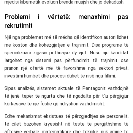
mjedisi kibernetik evoluon brenda muajsh dhe jo dekadash.
Problemi i vërtetë: menaxhimi pas
rekrutimit
Një nga problemet më të mëdha që identifikon autori lidhet
me koston dhe kohëzgjatjen e trajnimit. Disa programe të
specializuara zgjasin pothuajse dy vjet. Nëse një kandidat
largohet nga sistemi pas përfundimit të trajnimit ose
pranon një ofertë më të favorshme nga sektori privat,
investimi humbet dhe procesi duhet të nisë nga fillimi.
Sipas analizës, sistemet aktuale të Pentagonit vazhdojnë
të jenë tepër të ngurta dhe të ngadalta për t’iu përgjigjur
kërkesave të një fushe që ndryshon vazhdimisht.
Edhe mekanizmat ekzistues të përzgjedhjes së personelit,
të cilët bazohen kryesisht në teste të përgjithshme të
aftësive verbale, matematikore dhe teknike, nuk arrijnë të