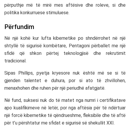
përputhje më të mirë mes aftësive dhe roleve, si dhe
politika konkurruese stimuluese.
Përfundim
Në një kohë kur lufta kibernetike po shndërrohet në një
shtyllë të sigurisë kombëtare, Pentagoni përballet me një
sfidë që shkon përtej teknologjisë dhe rekrutimit
tradicional.
Sipas Phillips, pyetja kryesore nuk është më se si të
gjenden talentet e duhura, por si ato të zhvillohen,
menaxhohen dhe ruhen për një periudhë afatgjatë.
Në fund, suksesi nuk do të matet nga numri i certifikatave
apo kualifikimeve në letër, por nga aftësia për të ndërtuar
një forcë kibernetike të qëndrueshme, fleksibile dhe të aftë
për t’u përshtatur me sfidat e sigurisë së shekullit XXI.