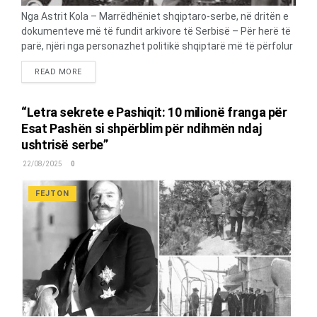
Nga Astrit Kola – Marrëdhëniet shqiptaro-serbe, në dritën e
dokumenteve më të fundit arkivore të Serbisë – Për herë të
parë, njëri nga personazhet politikë shqiptarë më të përfolur
e të damkosur nga historiografia dhe politika e shekullit XX-
DETAILS
READ MORE
të, Esat Pashë Toptani, tashmë “është dekonspiruar” nga
historiografia zyrtare serbe, në volumin II-të të autorëve
Ljubodrag Dimiç dhe Gjorgje Borozan, (historianë
“Letra sekrete e Pashiqit: 10 milionë franga për
akademistë), titulluar; “Shteti jugosllav dhe shqiptarët”,
Esat Pashën si shpërblim për ndihmën ndaj
ofruar si ekskluzivitet nga “Instituti Ushtarak-Historik” i
ushtrisë serbe”
Jugosllavisë, botim i shtatorit të vitit 1999. SI U ANKUA ESAT
PASHA TEK KRYEMINISTRI SERBISË, PASHIQI? Paris, 20 janar
22/08/2025
0
1920 (Private) I dashuri im kryetar! Qëndrova në krah të
Antantës: në emër të Shqipërisë i shpalla luftë Austrisë,
FEJTON
duke përdorur të gjitha mjetet...