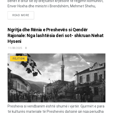
bëhet e ditur se dy drejtuesit kryesorë të regjimit komunist,
Enver Hoxha dhe ministri i Brendshëm, Mehmet Shehu,
kishin një kontroll të vazhdueshëm nga Kremlini. Sipas
DETAILS
READ MORE
raportit në fjalë, Hoxha dhe Shehu, kanë mundur që të
sundojnë vendin nëpërmjet metodave të zakonshme
komuniste të terrorit policor dhe politikave të ngurta
Ngritja dhe Rënia e Preshevës si Qendër
ekonomike. Për më shumë rreth kësaj etj., na njeh raporti i
Rajonale: Nga lashtësia deri sot- shkruan Nehat
CIA-s, që po publikojmë më poshtë në këtë shkrim. Raporti i
Hyseni
CIA-s për situatën në Shqipërinë e Enver Hoxhës “Nga ana
politike Shqipëria është e rëndësishme për Bashkimin
11/08/2025
0
Sovjetik, pasi konsiderohej si bastion i komunizmit. Bashkimi
Sovjetik do ta quante humbjen e saj si një goditje për...
FEJTON
Presheva si vendbanim është shumë i vjetër. Gjurmët e para
të kulturës materiale të Preshevës datojnë që nga periudha