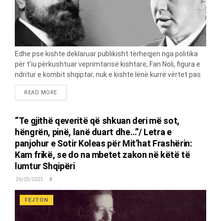
Edhe pse kishte deklaruar publikisht tërheqjen nga politika
për t’iu përkushtuar veprimtarisë kishtare, Fan Noli, figura e
ndritur e kombit shqiptar, nuk e kishte lënë kurrë vërtet pas
dore angazhimin në çështjet madhore të atdheut. Kjo
DETAILS
READ MORE
vërtetohet qartë përmes një letërkëmbimi të rrallë mes tij
dhe udhëheqësit komunist Enver Hoxha gjatë viteve 1945–
1947, botuar së fundmi në veprën monumentale
“Te gjithë qeveritë që shkuan deri më sot,
“Letërkëmbimi i Fan Nolit”, përgatitur nga studiuesi Nasho
hëngrën, pinë, lanë duart dhe…”/ Letra e
Jorgaqi dhe botuar nga “Erik”. Në këto 544 letra të
panjohur e Sotir Koleas për Mit’hat Frashërin:
dokumentuara, Noli shfaqet si një ndërmjetës i palodhur
Kam frikë, se do na mbetet zakon në këtë të
mes Shqipërisë dhe Shteteve të Bashkuara të Amerikës,
lumtur Shqipëri
duke lobuar për anëtarësimin e Shqipërisë në Kombet e
Bashkuara (UNO), për vendosjen e marrëdhënieve
26/05/2025
0
diplomatike me SHBA-në, dhe për neutralizimin e
propagandës greke lidhur me...
FEJTON