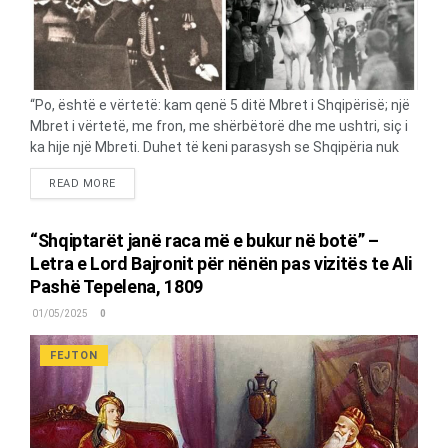
“Po, është e vërtetë: kam qenë 5 ditë Mbret i Shqipërisë; një
Mbret i vërtetë, me fron, me shërbëtorë dhe me ushtri, siç i
ka hije një Mbreti. Duhet të keni parasysh se Shqipëria nuk
është një republikë diku në Amerikën Qendrore, ku herë pas
DETAILS
READ MORE
here ndonjë aventurier ambicioz dhe energjik arrin të dalë në
krye e të udhëheqë, apo ndonjë ishull në jug të Oqeanit
Paqësor, ku çdo njeri, me para dhe fjalë të mira, mund të
“Shqiptarët janë raca më e bukur në botë” –
bëhet pak “Mbret” i disa dhjetëra polinezianëve zezakë. Jo –
Letra e Lord Bajronit për nënën pas vizitës te Ali
Shqipëria është një vend evropian, që ka afërsisht
Pashë Tepelena, 1809
sipërfaqen e luginës së Rinit dhe ka rreth 1 milion banorë!
Nuk ndodhet as përtej Vollgës, në Lindjen e largët, por është
01/05/2025
0
një...
FEJTON