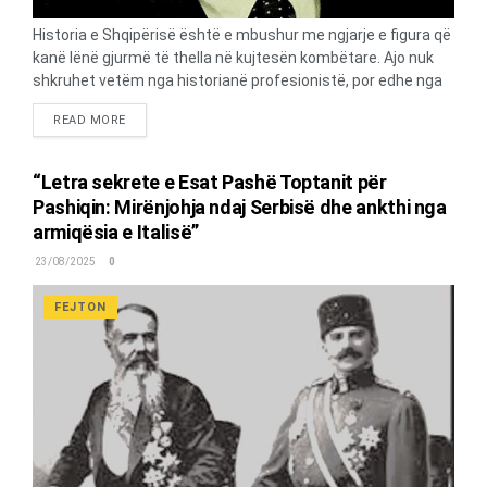
Historia e Shqipërisë është e mbushur me ngjarje e figura që
kanë lënë gjurmë të thella në kujtesën kombëtare. Ajo nuk
shkruhet vetëm nga historianë profesionistë, por edhe nga
njerëz të përkushtuar që ndjejnë përgjegjësinë për ta ruajtur
DETAILS
READ MORE
dhe përçuar të vërtetën historike brez pas brezi. Një nga
këta zëra të përkushtuar është intelektuali Tomson Nishani,
i cili me librin e tij “Jeta e një Presidenti”, kushtuar figurës së
“Letra sekrete e Esat Pashë Toptanit për
Omer Nishanit, sjell një kontribut të çmuar në ndriçimin e një
Pashiqin: Mirënjohja ndaj Serbisë dhe ankthi nga
periudhe të rëndësishme të historisë sonë. Tomson Nishani,
armiqësia e Italisë”
një autor me përmasa shumëdimensionale, është i njohur jo
vetëm për librat e tij në fushën e kopshtarisë dhe botimet
23/08/2025
0
profesionale, por edhe për artikujt me karakter historiko-
shoqëror, që përpiqen të...
FEJTON