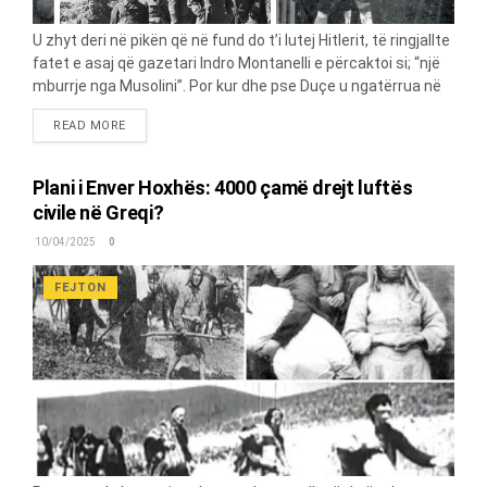
U zhyt deri në pikën që në fund do t’i lutej Hitlerit, të ringjallte
fatet e asaj që gazetari Indro Montanelli e përcaktoi si; “një
mburrje nga Musolini”. Por kur dhe pse Duçe u ngatërrua në
territoret greke? PRETEKSTI “Greqia qeverisej në atë kohë
DETAILS
READ MORE
nga kryeministri Ioannis Metaxas, një ish-gjeneral i cili, duke
filluar nga viti 1936, kishte krijuar – i mbështetur nga Mbreti
George II – një regjim në një farë mënyre të ngjashëm me atë
Plani i Enver Hoxhës: 4000 çamë drejt luftës
fashist”, – thotë Marco Clementi, një studiues në Historinë e
civile në Greqi?
Evropës Lindore, në Universitetin e Kalabrisë. “Megjithëse e
10/04/2025
0
shpalli veten një admirues të Duçes, Metaxas iu desh të
përballej me kontekstin gjeopolitik të Greqisë, i përfshirë në
FEJTON
tensione të ashpra me fqinjët...