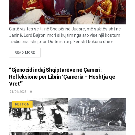
Gjatë vizitës së tij në Shqipërinë Jugore, më saktësisht në
Janinë, Lord Bajroni mori si kujtim nga ato vise një kostum
tradicional shqiptar. Do të ishte pikërisht bukuria dhe e
veçanta e këtij kostumi, që në verën e vitit 1813 do ta
DETAILS
READ MORE
shtynin piktorin Thomas Philips që të realizonte portretin e
famshëm të Lord Bajronit veshur me kostumin shqiptar, me
titull “Portrait of a Nobleman in the dress of an Albanian”
“Gjenocidi ndaj Shqiptarëve në Çameri:
(Portret i një fisniku me veshje shqiptare). Portreti u vendos
Refleksione për Librin ‘Çamëria – Heshtja që
në Royal Academy dhe tani është i vendosur në ambasadën
Vret'”
britanike në Athinë. Midis veprave letrare të tij, një vend të
rëndësishëm zë poema “Çajld Harold’s” (Childe Harold’s
21/04/2025
0
Pilgrimage, 1812-1817), shkruar në bazë të përshtypjeve nga
udhëtimet të...
FEJTON