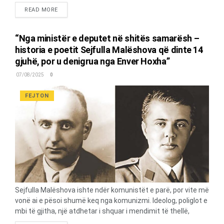
vdekjes së tij, kur Enver Hoxha urdhëroi hapjen e kasafortës
DETAILS
READ MORE
personale, ku u gjet dosja me emërtimin “Autobiografia-
Mehmet Shehu”. Në rrethana krejt të tjera nga ato të
mëvonshmet, kur shkëlqente në majën e piramidës politike,
“Nga ministër e deputet në shitës samarësh –
Shehu ka dokumentuar aty në mënyrë kronologjike e me një
historia e poetit Sejfulla Malëshova që dinte 14
lloj sinqeriteti momentet më të rëndësishme të jetës dhe
gjuhë, por u denigrua nga Enver Hoxha”
veprimtarisë së tij, pa menduar për aspektet që mund ta
penalizonin. Në të ndriçohen mjaft ngjarje e fakte të
07/08/2025
0
panjohura që konturojnë një profil tjetër të ish-kryeministrit.
Është rasti i vetëm që Shehu zbardh me vërtetësi rininë
FEJTON
problematike...
Sejfulla Malëshova ishte ndër komunistët e parë, por vite më
vonë ai e pësoi shumë keq nga komunizmi. Ideolog, poliglot e
mbi të gjitha, një atdhetar i shquar i mendimit të thellë,
Sejfulla Malëshova (Lame Kodra) ishte poet i patriotizmit