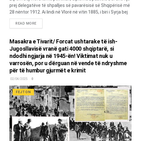
prej delegatëve të shpalljes së pavarësisë së Shqipërisë më
28 nëntor 1912. Ai lindi në Vlorë në vitin 1885, i biri i Syrja bej
Vlorës dhe Mihri Toptanit, anëtar i një prej familjeve më të
DETAILS
READ MORE
pasura të jugut të Shqipërisë. Kreu liceun “Theresianum” në
Vjenë dhe studioi për drejtësi në Stamboll. Shërbeu në poste
me rëndësi në Perandorinë Osmane. Më vonë u bashkua me
Masakra e Tivarit/ Forcat ushtarake të ish-
xhaxhanë e tij, Ismal Qemal Vlorën, në lëvizjen për
Jugosllavisë vranë gati 4000 shqiptarë, si
pavarësinë e Shqipërisë. Pas shpalljes së Pavarësisë u
ndodhi ngjarja në 1945-ën! Viktimat nuk u
zgjodh nënkryetar i Pleqësisë. Ai ishte një mbështetës i
varrosën, por u dërguan në vende të ndryshme
njohur i Fuqive Qendrore gjatë Luftës së Parë Botërore arsye
për të humbur gjurmët e krimit
për të cilën ai u arrestua nga italianët, por...
02/04/2025
0
FEJTON