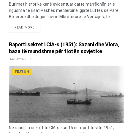
Burimet historike kanë evidentuar qartë marrëdhëniet e
ngushta të Esat Pashës me Serbinë, gjatë Luftës së Parë
Botërore dhe Jugosllavinë Mbretërore të Versajës, të
drejtuara nga i njëjti personazh emblematik i politikës serbo-
DETAILS
READ MORE
jugosllave të dy dekadave të fundit të shekullit të XIX-të dhe
çerekshekullit të parë pasues, miku i Esatit, Nikolla Pashiq,
themelues dhe kryetar i Partisë Radikale të Serbisë. Këto
Raporti sekret i CIA-s (1951): Sazani dhe Vlora,
marrëdhënie, vetëm në një interval të shkurtër kohor, kanë
baza të mundshme për flotën sovjetike
qenë marrëdhënie partnershipi, dhe kryesisht gjatë viteve të
14/08/2025
0
Luftës së Parë Botërore, ndërsa në pjesën tjetër të kohës,
ato kanë qenë marrëdhënie vasaliteti, përderisa Esati është
FEJTON
paguar për “shërbimet”. Rrjedhimisht, kanë qenë edhe
marrëdhënie interesash reciproke, ndër të cilat
determinante kanë qenë ato të pranimit të restriksionit të
trojeve...
Në raportin sekret të CIA-së së 15 nëntorit të vitit 1951,