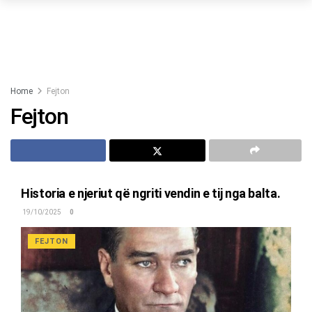
Home
Fejton
Fejton
Historia e njeriut që ngriti vendin e tij nga balta.
19/10/2025
0
FEJTON