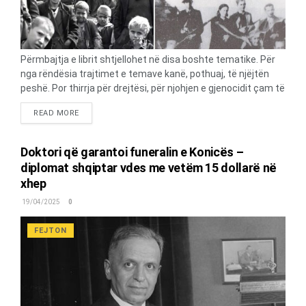
Përmbajtja e librit shtjellohet në disa boshte tematike. Për
nga rëndësia trajtimet e temave kanë, pothuaj, të njëjtën
peshë. Por thirrja për drejtësi, për njohjen e gjenocidit çam të
ushtruar nga andartët grekë, për fitoren e çështjes së drejtë
DETAILS
READ MORE
çame ndihet e fortë ana-mbanë artikujve të përmbledhur në
këtë libër. Është fjala për një sasi jo të vogël artikujsh të
botuar, kryesisht, në gazetën “Telegraf”. Ashtu të veçuar, të
Doktori që garantoi funeralin e Konicës –
botuar në kohë dhe në numra të ndryshëm të një gazete të
diplomat shqiptar vdes me vetëm 15 dollarë në
njohur në botën e larmishme të mediave tona, ato shkrime
xhep
vepronin me një ndikim të koncentruar. Por dhe të
përmbledhur në një libër të vëllimshëm, ndikimi i tyre mbetet
19/04/2025
0
i spikatur. Veçoria- veçantia e shkrimeve të Hyqmetit është...
FEJTON