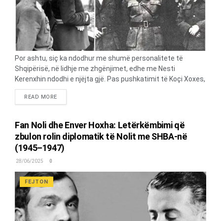
Por ashtu, siç ka ndodhur me shumë personalitete të
Shqipërisë, në lidhje me zhgënjimet, edhe me Nesti
Kerenxhin ndodhi e njëjta gjë. Pas pushkatimit të Koçi Xoxes,
Nesti u dënua në fillim me largim nga puna, internim në
DETAILS
READ MORE
Selenicë dhe më pas me burgim nëpër burgjet politike. E
gjitha kjo valë terrori filloi pas Kongresit të Parë të PKSH-së,
ku nisi edhe furtuna e eliminimeve, arrestimeve, burgosjeve
Fan Noli dhe Enver Hoxha: Letërkëmbimi që
dhe pushkatimeve. Por, gjatë këtij Kongresi, Nesti Kerenxhi u
zbulon rolin diplomatik të Nolit me SHBA-në
dënua së bashku me gruan e tij, Naxhije Dumen, e cila ishte
(1945–1947)
atëherë e vetmja anëtare qeverie në kabinetin e drejtuar nga
gjeneral-kolonel Enver Hoxha, duke mbajtur postin e
28/06/2025
0
ministres së Kulturës. Kjo vinte për shkak të kulturës dhe
edukatës që rrezatonte, por...
FEJTON