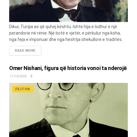
Dikur, Turqia as që quhej kështu. Ishte hija e lodhur e një
perandorie në rënie. Një botë e vjetër, e përkulur nga koha,
nga feja e imponuar dhe nga heshtja shekullore e traditës.
Pastaj erdhi ai. Një gjeneral me një vështrim të akullt, me
DETAILS
READ MORE
mendje të mprehtë si bisturi dhe me vetëm një qëllim: të
rindërtonte një popull që e kishte harruar si është të
ëndërrosh. Quhej Mustafa Kemal. Por që nga ai moment, të
Omer Nishani, figura që historia vonoi ta nderojë
gjithë do ta thërrisnin Atatürk – Ati i Turqve. Dhe një baba,
11/10/2025
0
nganjëherë, duhet të bëjë atë që fëmijët ende nuk e
kuptojnë. Ai i shkuli rrënjët një kombi të tërë. Jo për t’i
FEJTON
zhdukur, por për të thyer zinxhirët që e mbanin të...