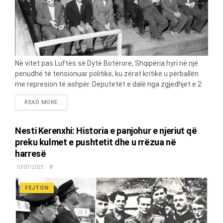
Në vitet pas Luftës së Dytë Botërore, Shqipëria hyri në një
periudhë të tensionuar politike, ku zërat kritikë u përballën
me represion të ashpër. Deputetët e dalë nga zgjedhjet e 2
dhjetorit 1945, anëtarë të Frontit Demokratik, por me
DETAILS
READ MORE
qëndrime properëndimore dhe proamerikane, u bënë
shënjestër e Drejtorisë së Sigurimit të Shtetit. Ky artikull
hedh dritë mbi proceset gjyqësore të viteve 1946-1948, ku
Nesti Kerenxhi: Historia e panjohur e njeriut që
intelektualët dhe deputetët u dënuan nën akuzat për
preku kulmet e pushtetit dhe u rrëzua në
“sabotim” dhe “tradhëti”, duke shënuar një kapitull të errët të
harresë
historisë shqiptare. Fillimi i Represionit: Proceset e Maliqit
dhe Kryengritja e Postribës Pas proceseve të nëntorit 1946
10/07/2025
0
kundër teknikëve intelektualë të akuzuar për “sabotim” në
Maliq, vëmendja e regjimit komunist u kthye te inteligjenca
FEJTON
dhe deputetët me pikëpamje...