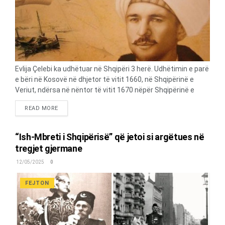
Evlija Çelebi ka udhëtuar në Shqipëri 3 herë. Udhëtimin e parë
e bëri në Kosovë në dhjetor të vitit 1660, në Shqipërinë e
Veriut, ndërsa në nëntor të vitit 1670 nëpër Shqipërinë e
Jugut. Vepra është burim kryesor me vlera të rëndësishme
DETAILS
READ MORE
për kohën. Ajo përmban material të pasur për historinë,
gjeografinë, folklorin dhe kulturën e krahinave që vizitoi.
Vepra ka rëndësi shoqërore, ekonomike e politike për
“Ish-Mbreti i Shqipërisë” që jetoi si argëtues në
historinë e Shqipërisë. JA ÇKA SHKRUHET NË KËTË VEPËR
tregjet gjermane
“Qyteti i Delvinës ndodhet në një fushë të hapur dhe
12/05/2025
0
shtëpitë janë aq larg nga njëra-tjetra sa distanca e një
shigjete të hedhur. Nëse një shtëpi sulmohet nga banditët,
FEJTON
komshinjtë e marrin vesh. Për këtë arsye të gjitha shtëpitë
kanë një kullë të...