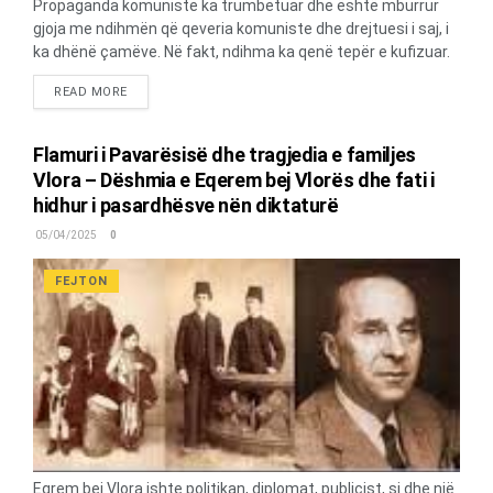
Propaganda komuniste ka trumbetuar dhe është mburrur
gjoja me ndihmën që qeveria komuniste dhe drejtuesi i saj, i
ka dhënë çamëve. Në fakt, ndihma ka qenë tepër e kufizuar.
Kjo, jo vetëm për shkak të mundësive ekonomike të atyre
DETAILS
READ MORE
viteve. Por, për arsye se në qarqet drejtuese të lidershipit
politik të PKSh-së, ekzistonte bindja se popullsia çame, ishte
nën ndikimin e reaksionit. Me këtë nënkuptonte ndjenjat
Flamuri i Pavarësisë dhe tragjedia e familjes
patriotike dhe kontributin e nacionalistëve çamë, të cilët
Vlora – Dëshmia e Eqerem bej Vlorës dhe fati i
kishin mbajtur një qëndrim të distancuar ndaj lëvizjes
hidhur i pasardhësve nën diktaturë
komuniste. Pjesa dërrmuese e popullsisë çame, gjeti
mbështetje te banorët e Konispolit, Shalësit dhe fshatrave
05/04/2025
0
përqark, duke u përhapur më pas në të gjitha qytetet e
Shqipërisë. Sipas dokumentacionit, 95% e tyre vuanin për
FEJTON
strehim dhe kushtet...
Eqrem bej Vlora ishte politikan, diplomat, publicist, si dhe një