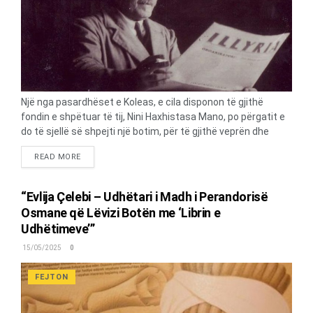
Një nga pasardhëset e Koleas, e cila disponon të gjithë
fondin e shpëtuar të tij, Nini Haxhistasa Mano, po përgatit e
do të sjellë së shpejti një botim, për të gjithë veprën dhe
jetën e këtij intelektuali dhe poligloti të famshëm. Përmes
DETAILS
READ MORE
një bisede, ajo na zbulon fondin e Koleas, qëndrimin e
padrejtë karshi figurës së tij, që çoi deri në zhdukjen e veprës
e, sendeve personale. Mano, na vë në dispozicion disa
“Evlija Çelebi – Udhëtari i Madh i Perandorisë
letërkëmbime të Sotir Koleas, me mikeshën e tij, Musine
Osmane që Lëvizi Botën me ‘Librin e
Kokalari dhe mikun e tij, Lef Nosi. Duke e pasur të pamundur
Udhëtimeve’”
paraqitjen e plotë të veprimtarisë së tij, do të botojmë
megjithatë një promemorie, që Kolea i drejton më 1919,
15/05/2025
0
Gabrielle D’Anuncios, përmes së cilës i...
FEJTON