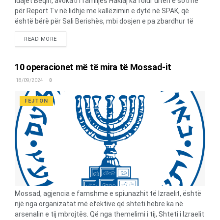
Idajet Beqiri, avokati i familjes Haklaj ka folur ditën e sotme
për Report Tv në lidhje me kallëzimin e dytë në SPAK, që
është bërë për Sali Berishës, mbi dosjen e pa zbardhur të
vrasjeve në Tropojë. Beqiri tregon se elementi i ri në dosje
DETAILS
READ MORE
është ajo që ka ndodhur në datën 21 Qershor 1997, një ditë
përpara prezantimit të kandidatëve të zgjedhjeve. Sipas
Beqirit dhe familjes Haklaj, në kallëzim janë referuar me
10 operacionet më të mira të Mossad-it
fakte konkrete dhe me orë nga vendet e ngjarjes, se urdhërin
18/09/2024
0
për pritën që i është bërë në urën e Milotit, Fatmir Haklajve
dhe 3 personave të tjerë, është dhënë nga Sali Berisha.
FEJTON
Beqiri: Berisha në këtë kohë, ai donte me çdo kusht të bënte
veriun...
Mossad, agjencia e famshme e spiunazhit të Izraelit, është
një nga organizatat më efektive që shteti hebre ka në
arsenalin e tij mbrojtës. Që nga themelimi i tij, Shteti i Izraelit