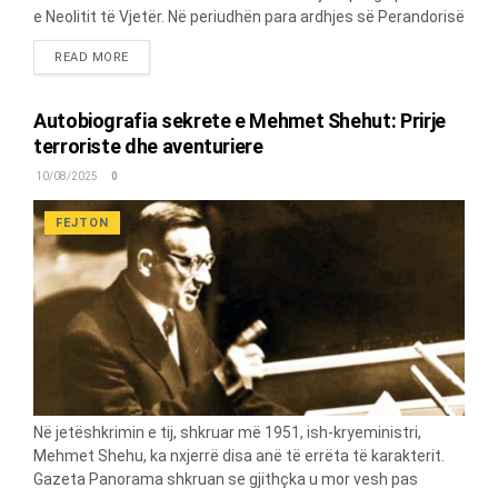
e Neolitit të Vjetër. Në periudhën para ardhjes së Perandorisë
Osmane, Presheva ishte seli e rajonit të Moravicës dhe në
DETAILS
READ MORE
vitin 1489 u bë selia e Vilajetit. Kurse, periudha kohore nga
viti 1878-1912 paraqet periudhën e prosperitetit më të
madh të Preshevës si seli e Kazasë dhe pjesë e Sanxhakut
Autobiografia sekrete e Mehmet Shehut: Prirje
të Prishtinës në Vilajetin e Kosovës. Në periudhën pas vitit
terroriste dhe aventuriere
1912, Presheva ende e ruan pozitën e saj si qendër e rajonit
10/08/2025
0
(si reth), ndërsa viti 1947, ishte koha e zhvendosjes së
administratës së Preshevës nën Bujanoc. Kjo ishte periudha
FEJTON
e degradimit të Preshevës si qendër rajonale. Në sistemin
shumëpartiak...
Në jetëshkrimin e tij, shkruar më 1951, ish-kryeministri,
Mehmet Shehu, ka nxjerrë disa anë të errëta të karakterit.
Gazeta Panorama shkruan se gjithçka u mor vesh pas