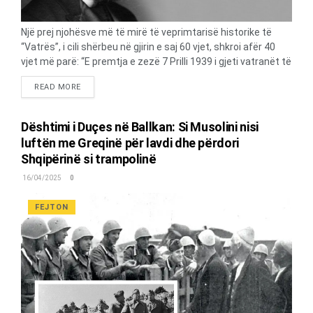
Një prej njohësve më të mirë të veprimtarisë historike të
“Vatrës”, i cili shërbeu në gjirin e saj 60 vjet, shkroi afër 40
vjet më parë: “E premtja e zezë 7 Prilli 1939 i gjeti vatranët të
ndarë keq: me dy ‘Vatra’ dhe dy ‘Diellë’! Pasi u shkel Shqipëria
DETAILS
READ MORE
prej ushtrisë italiane dhe humbi lirinë e saj kombëtare, erdhi
bashkimi i të dy ‘Vatrave’ menjëherë dhe u bë prap një ‘Vatër’
dhe me një ‘Diell’. Aherë qe shpresa e madhe për bashkimin e
Dështimi i Duçes në Ballkan: Si Musolini nisi
të gjithë Shqiptarëve patriotë të Amerikës rreth ‘Vatrës’, por
luftën me Greqinë për lavdi dhe përdori
më kot. Kuvendi i vitit 1940 zgjodhi Faik Konicën për kryetar
Shqipërinë si trampolinë
të ‘Vatrës’, i cili pas zaptimit të Shqipërisë prej Italisë, u
lajmërua zyrtarisht nga autoritetet qeveritare të...
16/04/2025
0
FEJTON