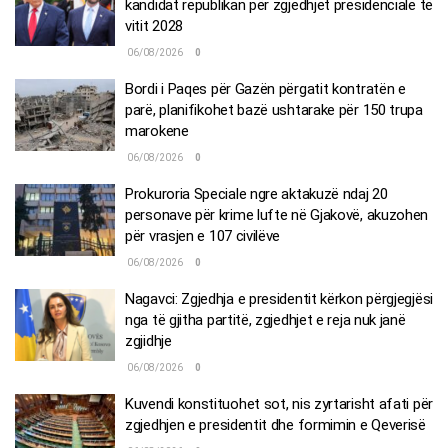
kandidat republikan për zgjedhjet presidenciale të
vitit 2028
06/08/2026
0
Bordi i Paqes për Gazën përgatit kontratën e
parë, planifikohet bazë ushtarake për 150 trupa
marokene
06/08/2026
0
Prokuroria Speciale ngre aktakuzë ndaj 20
personave për krime lufte në Gjakovë, akuzohen
për vrasjen e 107 civilëve
06/08/2026
0
Nagavci: Zgjedhja e presidentit kërkon përgjegjësi
nga të gjitha partitë, zgjedhjet e reja nuk janë
zgjidhje
06/08/2026
0
Kuvendi konstituohet sot, nis zyrtarisht afati për
zgjedhjen e presidentit dhe formimin e Qeverisë