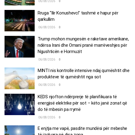
06/08/2026
0
Rruga “Ilir Konushevci” tashmë e hapur për
qarkullim
06/08/2026
0
Trump mohon mungesën e raketave amerikane,
ndërsa Irani dhe Omani pranë marrëveshjes për
Ngushticën e Hormuzit
06/08/2026
0
MINTI nis kontrolle intensive ndaj qumështit dhe
produkteve të qumështit nga sot
06/08/2026
0
KEDS njofton ndërprerje të planifikuara të
energjisë elektrike për sot – këto janë zonat që
do të mbesin pa rrymë
06/08/2026
0
E enjtja me vapë, pasdite mundësi për rrebeshe
të izoluara në disa zona