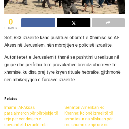
0
SHARES
Sot, 833 izraelitë kanë pushtuar oborret e Xhamisë së Al-
Aksas në Jerusalem, nën mbrojtjen e policisë izraelite.
Autoritetet e Jerusalemit thanë se pushtimi u realizua në
grupe dhe përfshiu ture provokative brenda oborreve të
xhamisë, ku disa prej tyre kryen rituale hebraike, gjithmonë
nën mbikëqyrjen e forcave izraelite.
Related
Imami i Al-Aksas
Senatori Amerikan Ro
paralajmëron për përpjekje të
Khanna: Kolonë izraelitë të
reja për vendosjen e
armatosur na bllokuan për
sovranitetit izraelit mbi
më shumë se një orë në