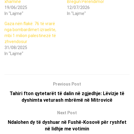
xhaminë
Bregun Perëndimor
19/06/2025
12/07/2026
In "Lajme"
In "Lajme"
Gaza nën flakë: 76 të vrarë
nga bombardimet izraelite,
mbi 1 milion palestinezë të
zhvendosur
31/08/2025
In "Lajme"
Previous Post
Tahiri fton qytetarët të dalin në zgjedhje: Lëvizje të
dyshimta veturash mbrëmë në Mitrovicë
Next Post
Ndalohen dy të dyshuar në Fushë-Kosovë për ryshfet
në lidhje me votimin