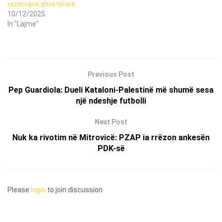
rezervave shtetërore
10/12/2025
In "Lajme"
Previous Post
Pep Guardiola: Dueli Kataloni-Palestinë më shumë sesa
një ndeshje futbolli
Next Post
Nuk ka rivotim në Mitrovicë: PZAP ia rrëzon ankesën
PDK-së
Please
login
to join discussion