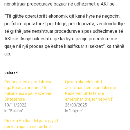
nënshtruar procedurave bazuar në udhëzimet e AKI-së.
“Të gjithë operatorët ekonomik që kanë hyrë në negocim,
përfshirë operatorët për blerje, për depozita, vendondodhje,
të gjithë janë nënshtruar procedurave sipas udhëzimeve të
AKI-së. Asnjë nuk është që ka hyrë pa një procedurë me
qasje në një proces që është klasifikuar si sekret”, ka thënë
ajo.
Related
Për origjinën e produkteve
Qeveri skandalesh: I
nga Kosova ndahen 15
arrestuari për skandalin me
milionë euro për Rezervën
Rezervën Shtetërore
Shtetërore
emërohet drejtor në MINT
10/11/2022
26/03/2025
In "Ballina"
In "Lajme"
Rozeta Hajdari del para gjyqit
për korrupsion në rastin e