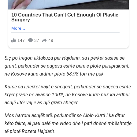
Siç po tregon aktakuza për Hajdarin, sa i përket sasisë së
grurit, përkundër se pagesa është bërë e plotë paraprakisht,
në Kosovë kanë ardhur plotë 58.98 ton më pak.
Kurse sa i përket vajit e sheqerit, përkundër se pagesa është
kryer prapë në avancë 100%, në Kosovë kurrë nuk ka ardhur
asnjë litër vaj e as një gram sheqer.
Mos harroni asnjëherë, përkundër se Albin Kurti i ka ditur
këto fakte, ai pati dalë me video dhe i pati dhënë mbështetje
të plotë Rozeta Hajdarit.