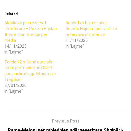
Related
Aktakuza për rezervat
Ngrihet aktakuzë ndaj
shtetërore – Rozeta Hajdari
Rozeta Hajdarit për rastin e
thërret konferencë për
rezervave shtetërore
media
11/11/2025
14/11/2025
In "Lajme"
In "Lajme"
Tenderi 2 milionë euro për
grurë përfundon në OSHP,
pas anulimit nga Ministria e
Tregtisë
27/01/2026
In "Lajme"
Previous Post
Rama-Meloni për mbledhjen ndërqeveritare Shqipëri-