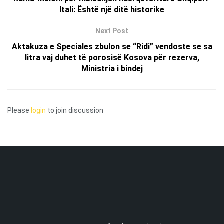
Itali: Është një ditë historike
Next Post
Aktakuza e Speciales zbulon se “Ridi” vendoste se sa
litra vaj duhet të porosisë Kosova për rezerva,
Ministria i bindej
Please
login
to join discussion