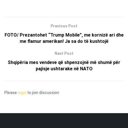
Previous Post
FOTO/ Prezantohet “Trump Mobile”, me kornizë ari dhe
me flamur amerikan! Ja sa do të kushtojë
Next Post
Shqipëria mes vendeve që shpenzojnë më shumë për
pajisje ushtarake në NATO
Please
login
to join discussion