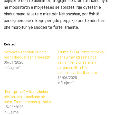
pajisjet e deri te ushqimet, tregojnë se izraelitët kanë hyrë
në modalitetin e mbijetesës së zbrazët. Një qytetari e
bindur mund të jetë e mirë për Netanyahun, por është
paralajmëruese e keqe për çdo përpjekje për të ndërtuar
dhe mbrojtur një shoqëri të fortë izraelite.
Related
Netanyahu përdori Putinin
Trump: SHBA “dinte gjithçka”
për t’i dërguar Iranit mesazh
për sulmet izraelite ndaj
06/01/2026
Iranit – tensionet rriten
In "Lajme"
përpara rifillimit të
bisedimeve bërthamore
13/06/2025
In "Lajme"
“Kemi prova!” – Irani zbulon
përfshirjen amerikane në
sulm, Trump mohon gjithçka
15/06/2025
In "Lajme"