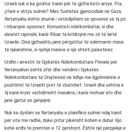
Izraeli nuk e ka goditur Iranin për të gjitha këto arsye. Pra,
çfarë e shtyu sulmin? Mes fushatës gjenocidale në Gaza,
Netanyahu është shumë i vetëdijshëm se qeverisë së tij po
i mbarojnë opsionet. Komuniteti ndërkombëtar, si dhe
aleatët rajonalë, kanë filluar ta kritikojnë me zë të lartë
Izraelin. Disa gjithashtu janë përgatitur të ndërmarrin masa
të njëanshme, si njohja masive e një shteti palestinez.
Urdhri i arrestit të Gjykatës Ndërkombëtare Penale për
Netanyahun është afër dhe vendimi i Gjykatës
Ndërkombëtare të Drejtësisë në lidhje me ligjshmërinë e
pushtimit të Izraelit pret të zbatohet. Izraeli dhe ushtria e
tij kanë kryer vazhdimisht masakra, i kanë mohuar ato dhe
janë gjetur se gënjejnë.
Nuk ka dyshim se Netanyahu e planifikoi sulmin ndaj Iranit
për vite me radhë, duke pritur pikërisht kohën e duhur. Kjo
kohë erdhi të premten e 12 qershorit. Është një përpjekje e