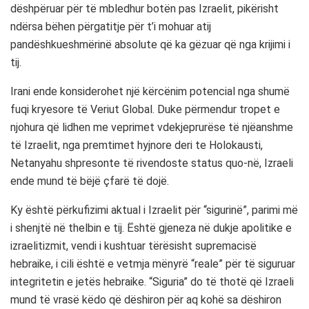
dëshpëruar për të mbledhur botën pas Izraelit, pikërisht
ndërsa bëhen përgatitje për t’i mohuar atij
pandëshkueshmërinë absolute që ka gëzuar që nga krijimi i
tij.
Irani ende konsiderohet një kërcënim potencial nga shumë
fuqi kryesore të Veriut Global. Duke përmendur tropet e
njohura që lidhen me veprimet vdekjeprurëse të njëanshme
të Izraelit, nga premtimet hyjnore deri te Holokausti,
Netanyahu shpresonte të rivendoste status quo-në, Izraeli
ende mund të bëjë çfarë të dojë.
Ky është përkufizimi aktual i Izraelit për “sigurinë”, parimi më
i shenjtë në thelbin e tij. Është gjeneza në dukje apolitike e
izraelitizmit, vendi i kushtuar tërësisht supremacisë
hebraike, i cili është e vetmja mënyrë “reale” për të siguruar
integritetin e jetës hebraike. “Siguria” do të thotë që Izraeli
mund të vrasë këdo që dëshiron për aq kohë sa dëshiron