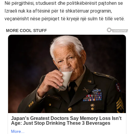
Në përgjithësi, studiuesit dhe politikëbërësit pajtohen se
Izraeli nuk ka aftësinë për të shkatërruar programin,
veçanërisht nëse përpiqet të kryejë një sulm të tillë vetë.