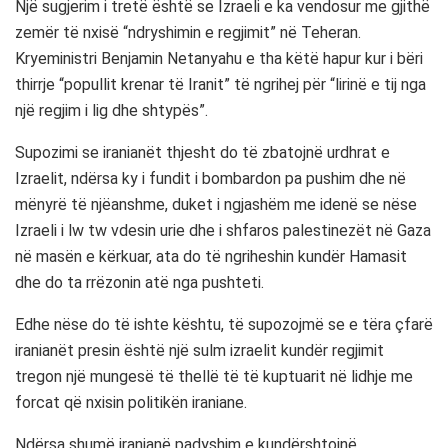
Një sugjerim i tretë është se Izraeli e ka vendosur me gjithë
zemër të nxisë “ndryshimin e regjimit” në Teheran.
Kryeministri Benjamin Netanyahu e tha këtë hapur kur i bëri
thirrje “popullit krenar të Iranit” të ngrihej për “lirinë e tij nga
një regjim i lig dhe shtypës”.
Supozimi se iranianët thjesht do të zbatojnë urdhrat e
Izraelit, ndërsa ky i fundit i bombardon pa pushim dhe në
mënyrë të njëanshme, duket i ngjashëm me idenë se nëse
Izraeli i lw tw vdesin urie dhe i shfaros palestinezët në Gaza
në masën e kërkuar, ata do të ngriheshin kundër Hamasit
dhe do ta rrëzonin atë nga pushteti.
Edhe nëse do të ishte kështu, të supozojmë se e tëra çfarë
iranianët presin është një sulm izraelit kundër regjimit
tregon një mungesë të thellë të të kuptuarit në lidhje me
forcat që nxisin politikën iraniane.
Ndërsa shumë iranianë padyshim e kundërshtojnë