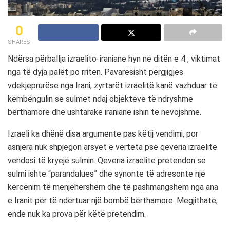
0
SHARES
Ndërsa përballja izraelito-iraniane hyn në ditën e 4 , viktimat
nga të dyja palët po rriten. Pavarësisht përgjigjes
vdekjeprurëse nga Irani, zyrtarët izraelitë kanë vazhduar të
këmbëngulin se sulmet ndaj objekteve të ndryshme
bërthamore dhe ushtarake iraniane ishin të nevojshme.
Izraeli ka dhënë disa argumente pas këtij vendimi, por
asnjëra nuk shpjegon arsyet e vërteta pse qeveria izraelite
vendosi të kryejë sulmin. Qeveria izraelite pretendon se
sulmi ishte “parandalues” dhe synonte të adresonte një
kërcënim të menjëhershëm dhe të pashmangshëm nga ana
e Iranit për të ndërtuar një bombë bërthamore. Megjithatë,
ende nuk ka prova për këtë pretendim.