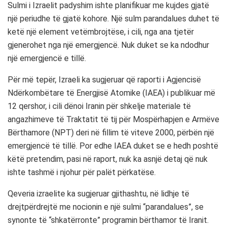
Sulmi i Izraelit padyshim ishte planifikuar me kujdes gjatë
një periudhe të gjatë kohore. Një sulm parandalues ​​duhet të
ketë një element vetëmbrojtëse, i cili, nga ana tjetër
gjenerohet nga një emergjencë. Nuk duket se ka ndodhur
një emergjencë e tillë.
Për më tepër, Izraeli ka sugjeruar që raporti i Agjencisë
Ndërkombëtare të Energjisë Atomike (IAEA) i publikuar më
12 qershor, i cili dënoi Iranin për shkelje materiale të
angazhimeve të Traktatit të tij për Mospërhapjen e Armëve
Bërthamore (NPT) deri në fillim të viteve 2000, përbën një
emergjencë të tillë. Por edhe IAEA duket se e hedh poshtë
këtë pretendim, pasi në raport, nuk ka asnjë detaj që nuk
ishte tashmë i njohur për palët përkatëse.
Qeveria izraelite ka sugjeruar gjithashtu, në lidhje të
drejtpërdrejtë me nocionin e një sulmi “parandalues”, se
synonte të “shkatërronte” programin bërthamor të Iranit.