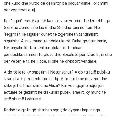
dhe kudo dhe kurdo që dëshiron pa paguar asnjë lloj çmimi
për veprimet e tij.
Kjo “siguri” është ajo që ka motivuar veprimet e Izraelit nga
Gaza në Jemen, në Liban dhe Siri, dhe tani në Iran. Një
“regjim i tillë sigurie” duhet të zgjerohet vazhdimisht,
sigurisht. Ai nuk mund të ndalet kurrë. Duke goditur Iranin,
Netanyahu ka falimentuar, duke pretenduar
pandëshkueshmëri të plotë dhe absolute për Izraelin, si dhe
për veten e tij, në Hagë, si dhe në gjykatat vendase.
A do të jetë ky shpëtimi i Netanyahut? A do ta falë publiku
izraelit atë për dështimet e tij të tmerrshme në vend dhe
shkeljet e tmerrshme në Gaza? Kur vëzhgojmë ndjenjën
aktuale të gëzimit në diskursin publik izraelit, ky mund të
jetë shumë i vërtetë.
Radhët e gjata që shtrihen nga çdo dyqan i hapur, nga