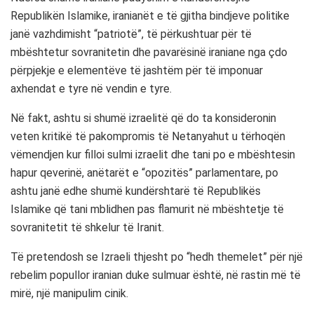
Republikën Islamike, iranianët e të gjitha bindjeve politike
janë vazhdimisht “patriotë”, të përkushtuar për të
mbështetur sovranitetin dhe pavarësinë iraniane nga çdo
përpjekje e elementëve të jashtëm për të imponuar
axhendat e tyre në vendin e tyre.
Në fakt, ashtu si shumë izraelitë që do ta konsideronin
veten kritikë të pakompromis të Netanyahut u tërhoqën
vëmendjen kur filloi sulmi izraelit dhe tani po e mbështesin
hapur qeverinë, anëtarët e “opozitës” parlamentare, po
ashtu janë edhe shumë kundërshtarë të Republikës
Islamike që tani mblidhen pas flamurit në mbështetje të
sovranitetit të shkelur të Iranit.
Të pretendosh se Izraeli thjesht po “hedh themelet” për një
rebelim popullor iranian duke sulmuar është, në rastin më të
mirë, një manipulim cinik.