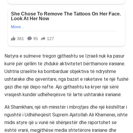
Natyra e sulmeve tregon gjithashtu se Izraeli nuk ka pasur
kurrë për qëllim të zhdukë aktivitetet bërthamore iraniane.
Ushtria izraelite ka bombarduar objektiva të ndryshme
ushtarake dhe qeveritare, nga bazat e raketave te një fushë
gazi dhe një depo nafte. Ajo gjithashtu ka kryer një sërë
vrasjesh kundër udhëheqësve të lartë ushtarakë iranianë.
Ali Shamkhani, një ish-ministër i mbrojtjes dhe një këshilltar i
ngushtë i Udhëheqësit Suprem Ajatollah Ali Khamenei, ishte
midis atyre që u vunë në shënjestër dhe raportohet se
është vrarë, megjithëse media shtetërore iraniane dhe