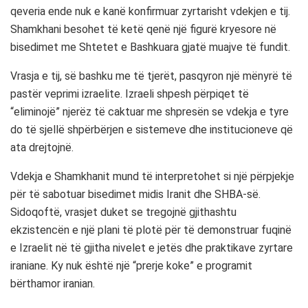
qeveria ende nuk e kanë konfirmuar zyrtarisht vdekjen e tij.
Shamkhani besohet të ketë qenë një figurë kryesore në
bisedimet me Shtetet e Bashkuara gjatë muajve të fundit.
Vrasja e tij, së bashku me të tjerët, pasqyron një mënyrë të
pastër veprimi izraelite. Izraeli shpesh përpiqet të
“eliminojë” njerëz të caktuar me shpresën se vdekja e tyre
do të sjellë shpërbërjen e sistemeve dhe institucioneve që
ata drejtojnë.
Vdekja e Shamkhanit mund të interpretohet si një përpjekje
për të sabotuar bisedimet midis Iranit dhe SHBA-së.
Sidoqoftë, vrasjet duket se tregojnë gjithashtu
ekzistencën e një plani të plotë për të demonstruar fuqinë
e Izraelit në të gjitha nivelet e jetës dhe praktikave zyrtare
iraniane. Ky nuk është një “prerje koke” e programit
bërthamor iranian.