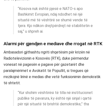
“Kosova nuk është pjesë e NATO-s apo
Bashkimit Evropian, ndaj ndodhet në një
situatë më të vështirë se shumë vende të
tjera. Kjo ndikon drejtpërdrejt në stabilitetin e
saj,” u shpreh ai.
Alarmi për gjendjen e mediave dhe rrogat në RTK
Ambasadori gjithashtu ngriti shqetësim për krizën në
Radiotelevizionin e Kosovës (RTK), duke përmendur
vonesat në pagesën e pagave për gazetarët dhe
paralajmërimet e Avokatit të Popullit, si tregues që
rrezikojnë lirinë e medias dhe vetë funksionimin demokratik
të shtetit.
“Kur shohim vështirësi të tilla në institucionet
publike të pavarura, ky është një sinjal i qartë
për një situatë të brishtë demokratike,” tha