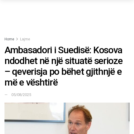
Home
Lajme
Ambasadori i Suedisë: Kosova
ndodhet në një situatë serioze
– qeverisja po bëhet gjithnjë e
më e vështirë
05/08/2025