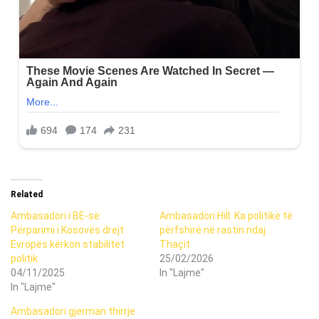
Related
Ambasadori i BE-së:
Ambasadori Hill: Ka politikë të
Përparimi i Kosovës drejt
përfshirë në rastin ndaj
Evropës kërkon stabilitet
Thaçit
politik
25/02/2026
04/11/2025
In "Lajme"
In "Lajme"
Ambasadori gjerman thirrje