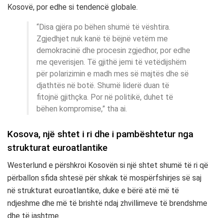
Kosovë, por edhe si tendencë globale.
“Disa gjëra po bëhen shumë të vështira.
Zgjedhjet nuk kanë të bëjnë vetëm me
demokracinë dhe procesin zgjedhor, por edhe
me qeverisjen. Të gjithë jemi të vetëdijshëm
për polarizimin e madh mes së majtës dhe së
djathtës në botë. Shumë liderë duan të
fitojnë gjithçka. Por në politikë, duhet të
bëhen kompromise,” tha ai.
Kosova, një shtet i ri dhe i pambështetur nga
strukturat euroatlantike
Westerlund e përshkroi Kosovën si një shtet shumë të ri që
përballon sfida shtesë për shkak të mospërfshirjes së saj
në strukturat euroatlantike, duke e bërë atë më të
ndjeshme dhe më të brishtë ndaj zhvillimeve të brendshme
dhe të jashtme.