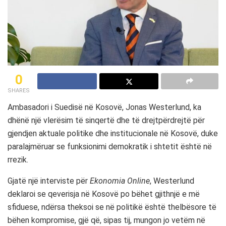
0
SHARES
Ambasadori i Suedisë në Kosovë, Jonas Westerlund, ka
dhënë një vlerësim të sinqertë dhe të drejtpërdrejtë për
gjendjen aktuale politike dhe institucionale në Kosovë, duke
paralajmëruar se funksionimi demokratik i shtetit është në
rrezik.
Gjatë një interviste për
Ekonomia Online
, Westerlund
deklaroi se qeverisja në Kosovë po bëhet gjithnjë e më
sfiduese, ndërsa theksoi se në politikë është thelbësore të
bëhen kompromise, gjë që, sipas tij, mungon jo vetëm në