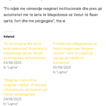
“Po ndjek me vëmendje reagimet institucionale dhe pres që
autoritetet më të larta të Maqedonisë së Veriut të flasin
qartë, fort dhe me përgjegjësi”, tha ai.
Related
“Do të hetojmë dhe do të
Presidentja e Maqedonisë së
ketë sanksione”-Kryeministri
Veriut reagon pas thirrjeve
maqedonas dënon thirrjet
raciste: “Jemi të turpëruar
antishqiptare në Kumanovë
nga ajo që ndodhi në
04/08/2025
Kumanovë”
In "Lajme"
05/08/2025
In "Lajme"
“Shqiptar i mirë është
shqiptar i vdekur”, Prokuroria
e Kumanovës nis hetimet për
thirrjet antishqiptare
04/08/2025
In "Lajme"