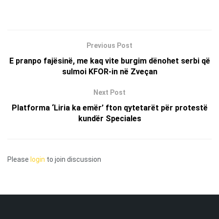
Previous Post
E pranpo fajësinë, me kaq vite burgim dënohet serbi që
sulmoi KFOR-in në Zveçan
Next Post
Platforma ‘Liria ka emër’ fton qytetarët për protestë
kundër Speciales
Please
login
to join discussion