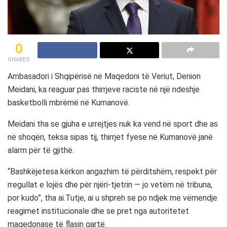
0
SHARES
Ambasadori i Shqipërisë në Maqedoni të Veriut, Denion
Meidani, ka reaguar pas thirrjeve raciste në një ndeshje
basketbolli mbrëmë në Kumanovë.
Meidani tha se gjuha e urrejtjes nuk ka vend në sport dhe as
në shoqëri, teksa sipas tij, thirrjet fyese në Kumanovë janë
alarm për të gjithë.
“Bashkëjetesa kërkon angazhim të përditshëm, respekt për
rregullat e lojës dhe për njëri-tjetrin — jo vetëm në tribuna,
por kudo”, tha ai.Tutje, ai u shpreh se po ndjek me vëmendje
reagimet institucionale dhe se pret nga autoritetet
maqedonase të flasin qartë.