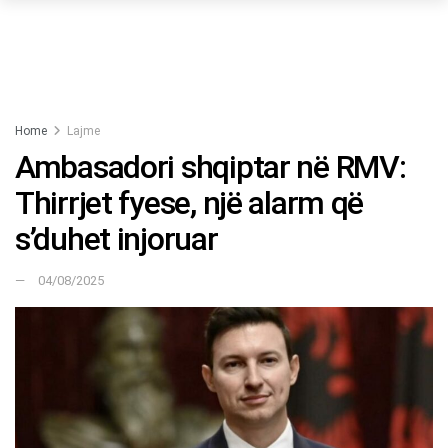
Home
Lajme
Ambasadori shqiptar në RMV:
Thirrjet fyese, një alarm që
s’duhet injoruar
04/08/2025