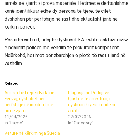
armës së zjarrit si prova materiale. Hetimet e deritanishme
kanë identifikuar edhe dy persona të tjerë, të cilët
dyshohen për përfshirje në rast dhe aktualisht janë në
kërkim policor.
Pas intervistimit, ndaj të dyshuarit F.A. është caktuar masa
e ndalimit policor, me vendim të prokurorit kompetent.
Ndërkohë, hetimet për zbardhjen e plotë të rastit janë në
vazhdim.
Related
Arrestohet reperi Buta në
Plagosja në Podujevë:
Ferizaj, dyshohet për
Gjashtë të arrestuar, i
përfshirje në incident me
dyshuari kryesor ende në
armë zjarri
arrati.
11/04/2026
27/07/2026
In "Lajme"
In "Category"
Veturë në kërkim nga Suedia