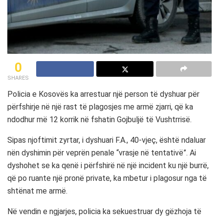
0
SHARES
Policia e Kosovës ka arrestuar një person të dyshuar për
përfshirje në një rast të plagosjes me armë zjarri, që ka
ndodhur më 12 korrik në fshatin Gojbuljë të Vushtrrisë.
Sipas njoftimit zyrtar, i dyshuari F.A., 40-vjeç, është ndaluar
nën dyshimin për veprën penale “vrasje në tentativë”. Ai
dyshohet se ka qenë i përfshirë në një incident ku një burrë,
që po ruante një pronë private, ka mbetur i plagosur nga të
shtënat me armë.
Në vendin e ngjarjes, policia ka sekuestruar dy gëzhoja të