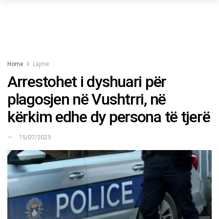
Home
Lajme
Arrestohet i dyshuari për
plagosjen në Vushtrri, në
kërkim edhe dy persona të tjerë
15/07/2025