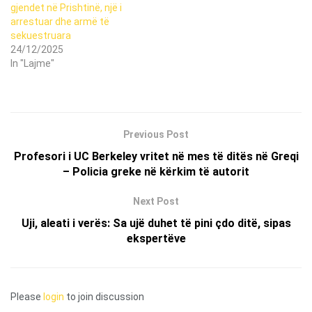
gjendet në Prishtinë, një i
arrestuar dhe armë të
sekuestruara
24/12/2025
In "Lajme"
Previous Post
Profesori i UC Berkeley vritet në mes të ditës në Greqi
– Policia greke në kërkim të autorit
Next Post
Uji, aleati i verës: Sa ujë duhet të pini çdo ditë, sipas
ekspertëve
Please
login
to join discussion