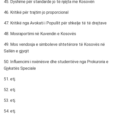
45. Dyshime për standarde jo të njëjta me Kosovën
46. Kritikë për trajtim jo proporcional
47. Kritikë nga Avokati i Popullit për shkelje të të drejtave
48. Mosraportimi në Kuvendin e Kosovës
49. Mos vendosja e simboleve shtetërore të Kosovës në
Sallën e gjyqit
50. Influencimi i nxënësve dhe studentëve nga Prokuroria e
Gjykatës Speciale
51. etj.
52. etj.
53. etj.
54. etj.