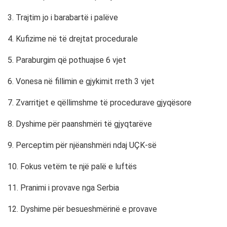
3. Trajtim jo i barabartë i palëve
4. Kufizime në të drejtat procedurale
5. Paraburgim që pothuajse 6 vjet
6. Vonesa në fillimin e gjykimit rreth 3 vjet
7. Zvarritjet e qëllimshme të procedurave gjyqësore
8. Dyshime për paanshmëri të gjyqtarëve
9. Perceptim për njëanshmëri ndaj UÇK-së
10. Fokus vetëm te një palë e luftës
11. Pranimi i provave nga Serbia
12. Dyshime për besueshmërinë e provave