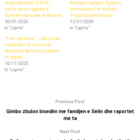
Artan Behrami: EULEX-i
Behrami i ashpër: Epoka e
është dora e zgjatur e
demonizimit të Hashim
Gjykatës Speciale në Kosovë
Thaçit ka përfunduar
30/01/2026
12/01/2026
In "Lajme"
In "Lajme"
“Tren qeveritar” – Akuza për
manipulim të votave në
Mitrovicë, Behrami publikon
fotografi
10/11/2025
In "Lajme"
Previous Post
Gimbo zbulon bisedën me familjen e Selin dhe raportet
me ta
Next Post