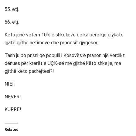
55. etj.
56. etj.
Këto janë vetëm 10% e shkeljeve që ka bërë kjo gjykatë
gjatë gjithë hetimeve dhe procesit gjyqësor.
Tash ju po prisni që populli i Kosovës e pranon një verdikt
dënues për krerët e UÇK-së me gjithë këto shkelje, me
gjithë këto padrejtësi?!
NIE!
NEVER!
KURRË!
Related