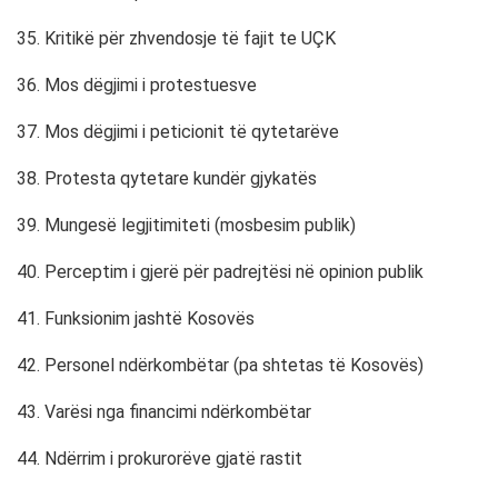
35. Kritikë për zhvendosje të fajit te UÇK
36. Mos dëgjimi i protestuesve
37. Mos dëgjimi i peticionit të qytetarëve
38. Protesta qytetare kundër gjykatës
39. Mungesë legjitimiteti (mosbesim publik)
40. Perceptim i gjerë për padrejtësi në opinion publik
41. Funksionim jashtë Kosovës
42. Personel ndërkombëtar (pa shtetas të Kosovës)
43. Varësi nga financimi ndërkombëtar
44. Ndërrim i prokurorëve gjatë rastit