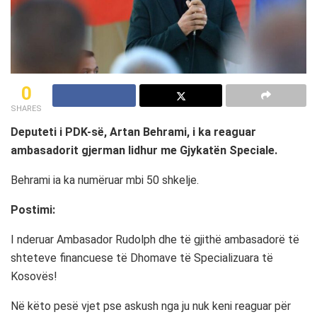
0
SHARES
Deputeti i PDK-së, Artan Behrami, i ka reaguar
ambasadorit gjerman lidhur me Gjykatën Speciale.
Behrami ia ka numëruar mbi 50 shkelje.
Postimi:
I nderuar Ambasador Rudolph dhe të gjithë ambasadorë të
shteteve financuese të Dhomave të Specializuara të
Kosovës!
Në këto pesë vjet pse askush nga ju nuk keni reaguar për