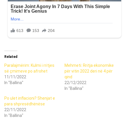
Related
Paralajmërim: Kulmi i rritjes
Mehmeti: Rritja ekonomike
së çmimeve po afrohet
për vitin 2022 deri në 4 për
11/11/2022
qind
In "Ballina"
22/12/2022
In "Ballina"
Po ulet inflacioni? Shenjat e
para shpresëdhënëse
22/11/2022
In "Ballina"