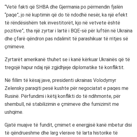
“Vetë fakti që SHBA dhe Gjermania po përmendin fjalën
“paqe”, jo në kuptimin që do të ndodhë nesër, ka një efekt
të rëndësishëm tek investitorët, kjo në vetvete është
pozitive”, tha një zyrtar i lartë i BQE-së për luftën në Ukraina
dhe çfarë qëndron pas ndalimit të parashikuar të rritjes së
çmimeve.
Zyrtarët amerikanë thuhet se i kanë kërkuar Ukrainës që të
tregojë hapur ndaj një zgjidhjeje diplomatike të konfliktit.
Në fillim të kësaj jave, presidenti ukrainas Volodymyr
Zelensky paraqiti pesë kushte për negociatat e paqes me
Rusinë. Përfundimi i këtij konflikti do të ndihmonte, për
shembull, në stabilizimin e çmimeve dhe furnizimit me
ushqime.
Gjatë muajve të fundit, çmimet e energjisë kanë mbetur disi
të qëndrueshme dhe larg vlerave të larta historike të