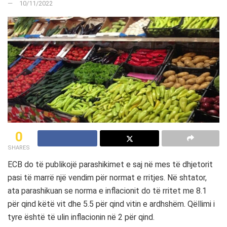
10/11/2022
0
SHARES
ECB do të publikojë parashikimet e saj në mes të dhjetorit
pasi të marrë një vendim për normat e rritjes. Në shtator,
ata parashikuan se norma e inflacionit do të rritet me 8.1
për qind këtë vit dhe 5.5 për qind vitin e ardhshëm. Qëllimi i
tyre është të ulin inflacionin në 2 për qind.