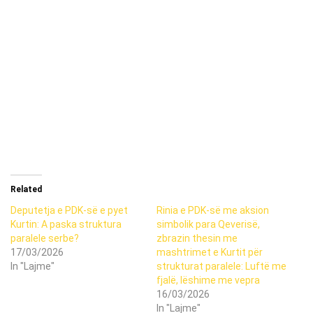
Related
Deputetja e PDK-së e pyet
Rinia e PDK-së me aksion
Kurtin: A paska struktura
simbolik para Qeverisë,
paralele serbe?
zbrazin thesin me
17/03/2026
mashtrimet e Kurtit për
In "Lajme"
strukturat paralele: Luftë me
fjalë, lëshime me vepra
16/03/2026
In "Lajme"