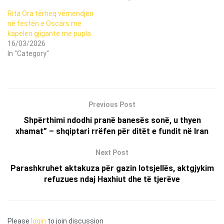
Rita Ora tërheq vëmendjen
në festën e Oscars me
kapelen gjigante me pupla
16/03/2026
In "Category"
Previous Post
Shpërthimi ndodhi pranë banesës sonë, u thyen
xhamat” – shqiptari rrëfen për ditët e fundit në Iran
Next Post
Parashkruhet aktakuza për gazin lotsjellës, aktgjykim
refuzues ndaj Haxhiut dhe të tjerëve
Please
login
to join discussion