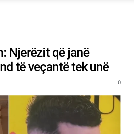
: Njerëzit që janë
end të veçantë tek unë
0