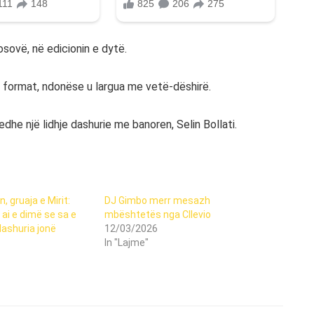
osovë, në edicionin e dytë.
atë format, ndonëse u largua me vetë-dëshirë.
dhe një lidhje dashurie me banoren, Selin Bollati.
, gruaja e Mirit:
DJ Gimbo merr mesazh
ai e dimë se sa e
mbështetës nga Cllevio
dashuria jonë
12/03/2026
In "Lajme"