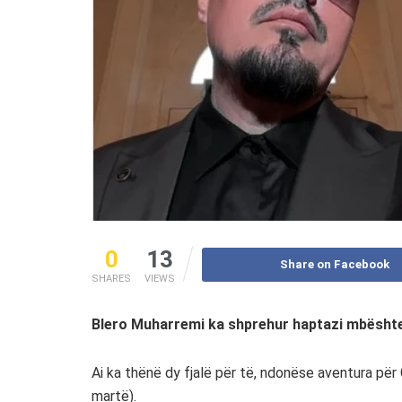
0
13
Share on Facebook
SHARES
VIEWS
Blero Muharremi ka shprehur haptazi mbështe
Ai ka thënë dy fjalë për të, ndonëse aventura pë
martë).