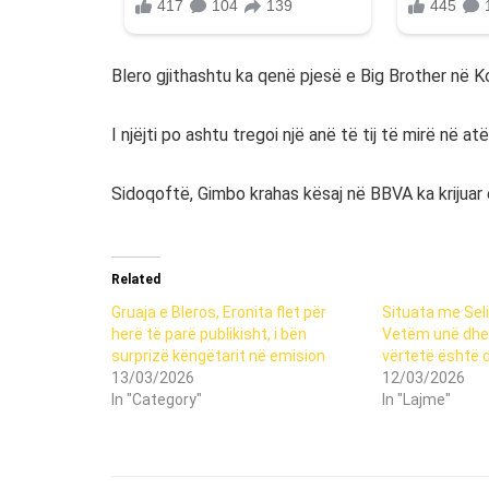
Blero gjithashtu ka qenë pjesë e Big Brother në K
I njëjti po ashtu tregoi një anë të tij të mirë në 
Sidoqoftë, Gimbo krahas kësaj në BBVA ka krijuar e
Related
Gruaja e Bleros, Eronita flet për
Situata me Selin
herë të parë publikisht, i bën
Vetëm unë dhe 
surprizë këngëtarit në emision
vërtetë është 
13/03/2026
12/03/2026
In "Category"
In "Lajme"