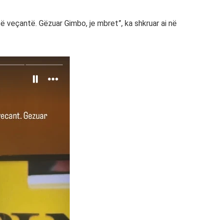
të veçantë. Gëzuar Gimbo, je mbret”, ka shkruar ai në