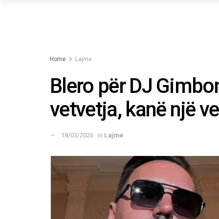
Home
Lajme
Blero për DJ Gimbon
vetvetja, kanë një v
18/03/2026
in
Lajme