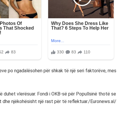
djeve po ngadalësohen për shkak të një seri faktorëve, mes
isë duhet vlerësuar. Fondi i OKB-së për Popullsinë thotë se
t dhe njëkohësisht një rast për të reflektuar./Euronews.al/