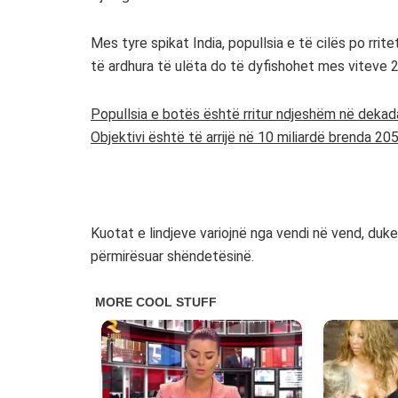
Mes tyre spikat India, popullsia e të cilës po rrit
të ardhura të ulëta do të dyfishohet mes viteve
Popullsia e botës është rritur ndjeshëm në dekadat
Objektivi është të arrijë në 10 miliardë brenda 205
Kuotat e lindjeve variojnë nga vendi në vend, duke
përmirësuar shëndetësinë.