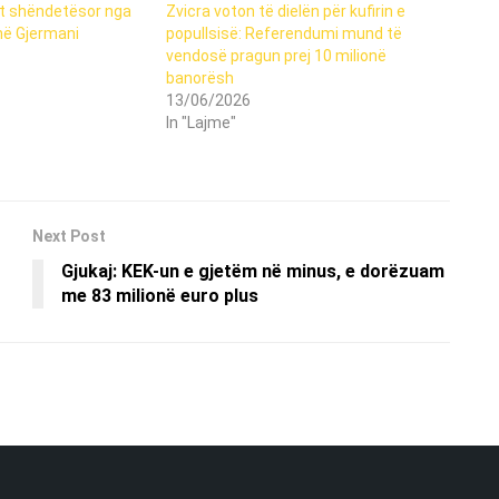
it shëndetësor nga
Zvicra voton të dielën për kufirin e
në Gjermani
popullsisë: Referendumi mund të
vendosë pragun prej 10 milionë
banorësh
13/06/2026
In "Lajme"
Next Post
Gjukaj: KEK-un e gjetëm në minus, e dorëzuam
me 83 milionë euro plus