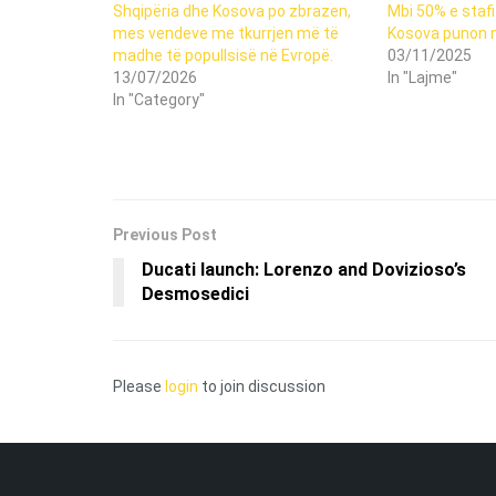
Shqipëria dhe Kosova po zbrazen,
Mbi 50% e staf
mes vendeve me tkurrjen më të
Kosova punon 
madhe të popullsisë në Evropë.
03/11/2025
13/07/2026
In "Lajme"
In "Category"
Previous Post
Ducati launch: Lorenzo and Dovizioso’s
Desmosedici
Please
login
to join discussion