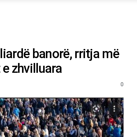
liardë banorë, rritja më
e zhvilluara
0