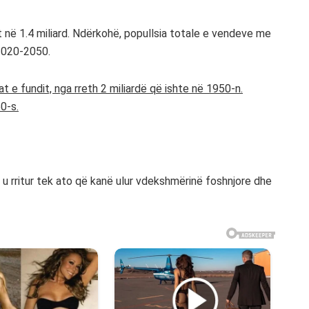
et në 1.4 miliard. Ndërkohë, popullsia totale e vendeve me
 2020-2050.
 e fundit, nga rreth 2 miliardë që ishte në 1950-n.
0-s.
 u rritur tek ato që kanë ulur vdekshmërinë foshnjore dhe