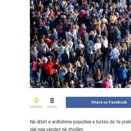
0
8
Share on Facebook
SHARES
VIEWS
Në ditët e ardhshme popullsia e botës do të prek
vijë nga vendet në zhvillim.