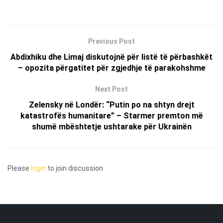
Previous Post
Abdixhiku dhe Limaj diskutojnë për listë të përbashkët
– opozita përgatitet për zgjedhje të parakohshme
Next Post
Zelensky në Londër: “Putin po na shtyn drejt
katastrofës humanitare” – Starmer premton më
shumë mbështetje ushtarake për Ukrainën
Please
login
to join discussion