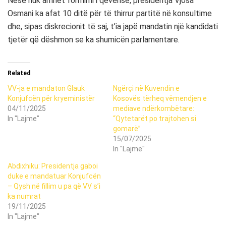
Nëse nuk arrihet formimi i qeverisë, presidentja Vjosa
Osmani ka afat 10 ditë për të thirrur partitë në konsultime
dhe, sipas diskrecionit të saj, t’ia japë mandatin një kandidati
tjetër që dëshmon se ka shumicën parlamentare.
Related
VV-ja e mandaton Glauk
Ngërçi në Kuvendin e
Konjufcën për kryeministër
Kosovës tërheq vëmendjen e
04/11/2025
mediave ndërkombëtare:
In "Lajme"
“Qytetarët po trajtohen si
gomarë”
15/07/2025
In "Lajme"
Abdixhiku: Presidentja gaboi
duke e mandatuar Konjufcën
– Qysh në fillim u pa që VV s’i
ka numrat
19/11/2025
In "Lajme"