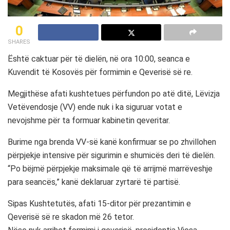
0
SHARES
Është caktuar për të dielën, në ora 10:00, seanca e
Kuvendit të Kosovës për formimin e Qeverisë së re.
Megjithëse afati kushtetues përfundon po atë ditë, Lëvizja
Vetëvendosje (VV) ende nuk i ka siguruar votat e
nevojshme për ta formuar kabinetin qeveritar.
Burime nga brenda VV-së kanë konfirmuar se po zhvillohen
përpjekje intensive për sigurimin e shumicës deri të dielën.
“Po bëjmë përpjekje maksimale që të arrijmë marrëveshje
para seancës,” kanë deklaruar zyrtarë të partisë.
Sipas Kushtetutës, afati 15-ditor për prezantimin e
Qeverisë së re skadon më 26 tetor.