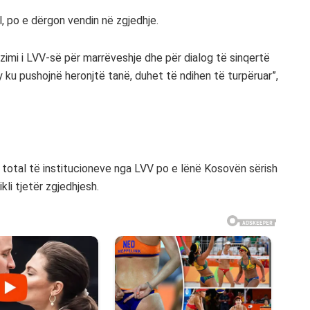
l, po e dërgon vendin në zgjedhje.
uzimi i LVV-së për marrëveshje dhe për dialog të sinqertë
y ku pushojnë heronjtë tanë, duhet të ndihen të turpëruar”,
l total të institucioneve nga LVV po e lënë Kosovën sërish
kli tjetër zgjedhjesh.