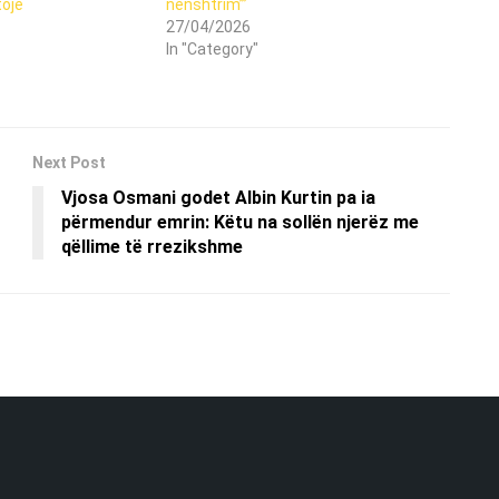
tojë
nënshtrim’”
27/04/2026
In "Category"
Next Post
Vjosa Osmani godet Albin Kurtin pa ia
përmendur emrin: Këtu na sollën njerëz me
qëllime të rrezikshme