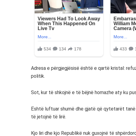
Adresa e përgjegjësisë është e qartë kristal: refu
politik.
Sot, kur të shkojnë e të bëjnë homazhe aty ku pus
Është luftuar shumë dhe gjatë që qytetarët tanë 
të jetojnë të lirë.
Kjo liri dhe kjo Republikë nuk guxojnë të shpërdor