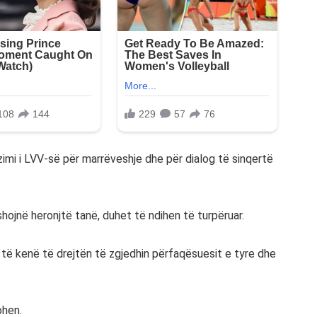
zimi i LVV-së për marrëveshje dhe për dialog të sinqertë
hojnë heronjtë tanë, duhet të ndihen të turpëruar.
të kenë të drejtën të zgjedhin përfaqësuesit e tyre dhe
ohen.