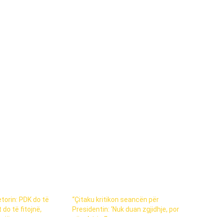
etorin: PDK do të
“Çitaku kritikon seancën për
 do të fitojnë,
Presidentin: ‘Nuk duan zgjidhje, por