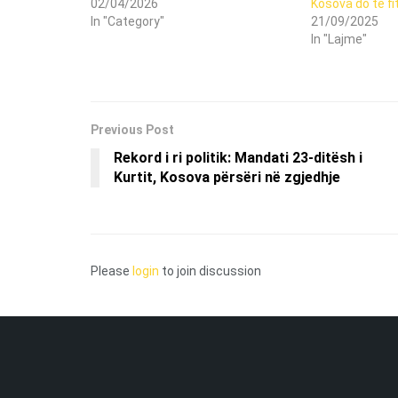
02/04/2026
Kosova do të fi
In "Category"
21/09/2025
In "Lajme"
Previous Post
Rekord i ri politik: Mandati 23-ditësh i
Kurtit, Kosova përsëri në zgjedhje
Please
login
to join discussion