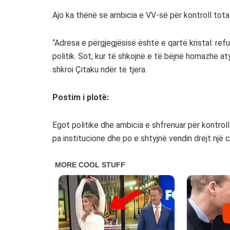
Ajo ka thënë se ambicia e VV-së për kontroll tota
“Adresa e përgjegjësisë është e qartë kristal: ref
politik. Sot, kur të shkojnë e të bëjnë homazhe at
shkroi Çitaku ndër të tjera.
Postim i plotë:
Egot politike dhe ambicia e shfrenuar për kontrol
pa institucione dhe po e shtyjnë vendin drejt një ci