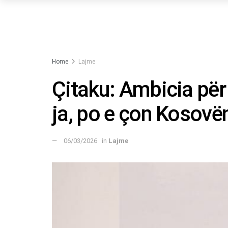
Home
Lajme
Çitaku: Ambicia për 
ja, po e çon Kosovën
06/03/2026
in
Lajme