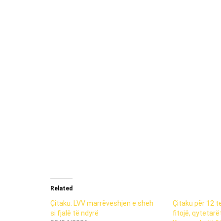
Related
Çitaku: LVV marrëveshjen e sheh
Çitaku për 12 t
si fjalë të ndyrë
fitojë, qytetarët