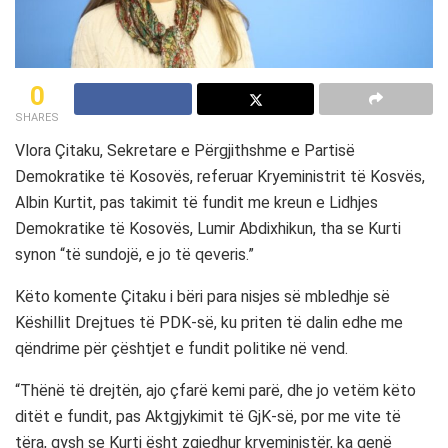
0
SHARES
Vlora Çitaku, Sekretare e Përgjithshme e Partisë
Demokratike të Kosovës, referuar Kryeministrit të Kosvës,
Albin Kurtit, pas takimit të fundit me kreun e Lidhjes
Demokratike të Kosovës, Lumir Abdixhikun, tha se Kurti
synon “të sundojë, e jo të qeveris.”
Këto komente Çitaku i bëri para nisjes së mbledhje së
Këshillit Drejtues të PDK-së, ku priten të dalin edhe me
qëndrime për çështjet e fundit politike në vend.
“Thënë të drejtën, ajo çfarë kemi parë, dhe jo vetëm këto
ditët e fundit, pas Aktgjykimit të GjK-së, por me vite të
tëra, qysh se Kurti ësht zgjedhur kryeministër, ka qenë