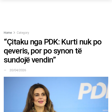
Home
Category
“Çitaku nga PDK: Kurti nuk po
qeveris, por po synon të
sundojë vendin”
20/04/2026