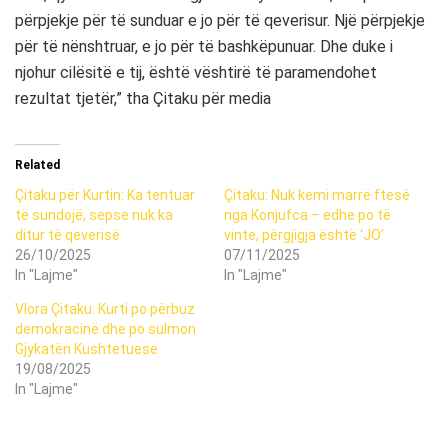
përpjekje për të sunduar e jo për të qeverisur. Një përpjekje
për të nënshtruar, e jo për të bashkëpunuar. Dhe duke i
njohur cilësitë e tij, është vështirë të paramendohet
rezultat tjetër,” tha Çitaku për media
Related
Çitaku për Kurtin: Ka tentuar
Çitaku: Nuk kemi marrë ftesë
të sundojë, sepse nuk ka
nga Konjufca – edhe po të
ditur të qeverisë
vinte, përgjigja është ‘JO’
26/10/2025
07/11/2025
In "Lajme"
In "Lajme"
Vlora Çitaku: Kurti po përbuz
demokracinë dhe po sulmon
Gjykatën Kushtetuese
19/08/2025
In "Lajme"