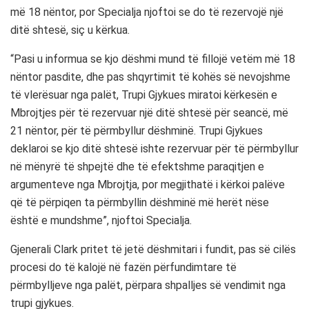
më 18 nëntor, por Specialja njoftoi se do të rezervojë një
ditë shtesë, siç u kërkua.
“Pasi u informua se kjo dëshmi mund të fillojë vetëm më 18
nëntor pasdite, dhe pas shqyrtimit të kohës së nevojshme
të vlerësuar nga palët, Trupi Gjykues miratoi kërkesën e
Mbrojtjes për të rezervuar një ditë shtesë për seancë, më
21 nëntor, për të përmbyllur dëshminë. Trupi Gjykues
deklaroi se kjo ditë shtesë ishte rezervuar për të përmbyllur
në mënyrë të shpejtë dhe të efektshme paraqitjen e
argumenteve nga Mbrojtja, por megjithatë i kërkoi palëve
që të përpiqen ta përmbyllin dëshminë më herët nëse
është e mundshme”, njoftoi Specialja.
Gjenerali Clark pritet të jetë dëshmitari i fundit, pas së cilës
procesi do të kalojë në fazën përfundimtare të
përmbylljeve nga palët, përpara shpalljes së vendimit nga
trupi gjykues.