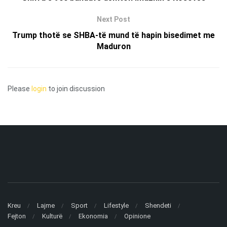
Next Post
Trump thotë se SHBA-të mund të hapin bisedimet me
Maduron
Please
login
to join discussion
Kreu
Lajme
Sport
Lifestyle
Shendeti
Fejton
Kulturë
Ekonomia
Opinione