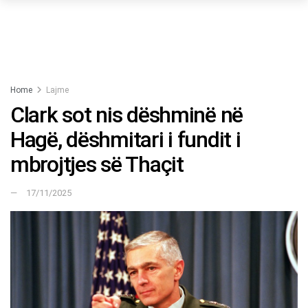
Home
Lajme
Clark sot nis dëshminë në
Hagë, dëshmitari i fundit i
mbrojtjes së Thaçit
17/11/2025