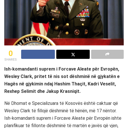
0
SHARES
Ish-komandanti suprem i Forcave Aleate për Evropën,
Wesley Clark, pritet të nis sot dëshminë në gjykatën e
Hagës në gjykimin ndaj Hashim Thaçit, Kadri Veselit,
Rexhep Selimit dhe Jakup Krasniqit.
Në Dhomat e Specializuara të Kosovës është caktuar që
Wesley Clark të fillojë dëshminë të hënën, më 17 nëntor.
Ish-komandanti suprem i Forcave Aleate për Evropën ishte
planifikuar të fillonte dëshminë të martën e javës që vjen,