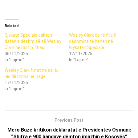
Related
Gjykata Speciale cakton
Wesley Clark do të fillojë
datën e dëshmisë së Wesley
dëshminë të hënën në
Clark në rastin Thaçi
Gjykatën Speciale
06/11/2025
12/11/2025
In "Lajme"
In "Lajme"
Wesley Clark futet në sallë,
nis dëshmia në Hagë
17/11/2025
In "Lajme"
Previous Post
Mero Baze kritikon deklaratat e Presidentes Osmani:
“Shifra e 900 bandave dëmton imazhin e Kosovës”