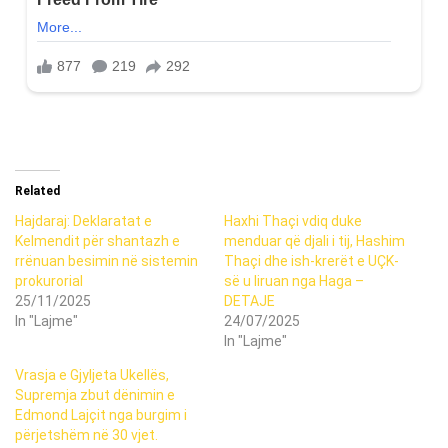
Related
Hajdaraj: Deklaratat e
Haxhi Thaçi vdiq duke
Kelmendit për shantazh e
menduar që djali i tij, Hashim
rrënuan besimin në sistemin
Thaçi dhe ish-krerët e UÇK-
prokurorial
së u liruan nga Haga –
25/11/2025
DETAJE
In "Lajme"
24/07/2025
In "Lajme"
Vrasja e Gjyljeta Ukellës,
Supremja zbut dënimin e
Edmond Lajçit nga burgim i
përjetshëm në 30 vjet.