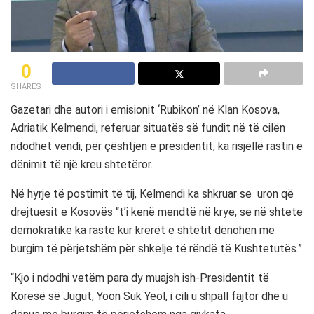
0
SHARES
Gazetari dhe autori i emisionit ‘Rubikon’ në Klan Kosova,
Adriatik Kelmendi, referuar situatës së fundit në të cilën
ndodhet vendi, për çështjen e presidentit, ka risjellë rastin e
dënimit të një kreu shtetëror.
Në hyrje të postimit të tij, Kelmendi ka shkruar se uron që
drejtuesit e Kosovës “t’i kenë mendtë në krye, se në shtete
demokratike ka raste kur krerët e shtetit dënohen me
burgim të përjetshëm për shkelje të rëndë të Kushtetutës.”
“Kjo i ndodhi vetëm para dy muajsh ish-Presidentit të
Koresë së Jugut, Yoon Suk Yeol, i cili u shpall fajtor dhe u