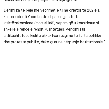
dënua me burgim të përjetshëm nga gjykata.
Dënimi ka të bëjë me veprimet e tij në dhjetor të 2024-s,
kur presidenti Yoon kishte shpallur gjendje të
jashtëzakonshme (martial laë), veprim që u konsiderua si
shkelje e rëndë e rendit kushtetues. Vendimi i tij
antikushtetues kishte shkaktuar reagime të forta politike
dhe protesta publike, duke çuar në përplasje institucionale.”