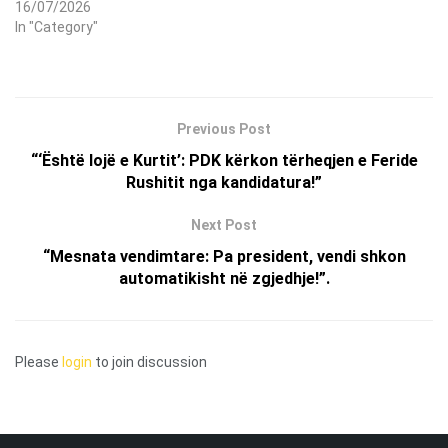
16/07/2026
In "Category"
Previous Post
“‘Është lojë e Kurti­t’: PDK kërkon tërheqjen e Feride
Rushitit nga kandidatura!”
Next Post
“Mesnata vendimtare: Pa president, vendi shkon
automatikisht në zgjedhje!”.
Please
login
to join discussion