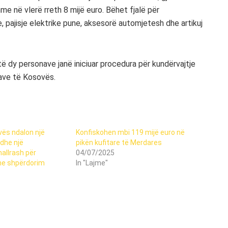
hme në vlerë rreth 8 mijë euro. Bëhet fjalë për
pajisje elektrike pune, aksesorë automjetesh dhe artikuj
të dy personave janë iniciuar procedura për kundërvajtje
ave të Kosovës.
ës ndalon një
Konfiskohen mbi 119 mijë euro në
dhe një
pikën kufitare të Merdares
allrash për
04/07/2025
he shpërdorim
In "Lajme"