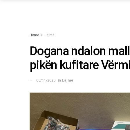
Home
Lajme
Dogana ndalon mallr
pikën kufitare Vërm
05/11/2025
in
Lajme