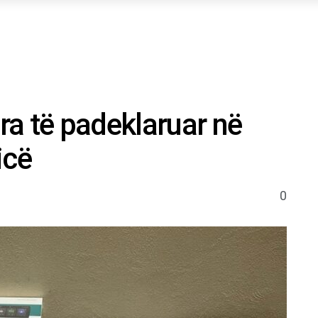
a të padeklaruar në
icë
0