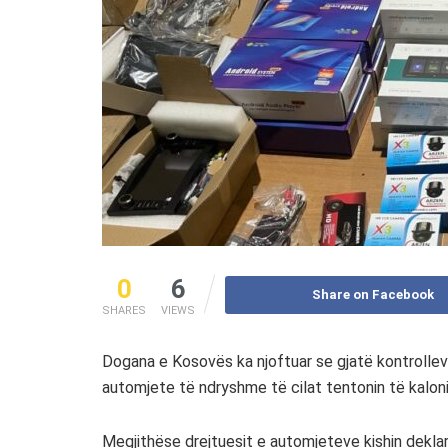
0
6
Share on Facebook
SHARES
VIEWS
Dogana e Kosovës ka njoftuar se gjatë kontrolleve
automjete të ndryshme të cilat tentonin të kaloni
Megjithëse drejtuesit e automjeteve kishin deklar