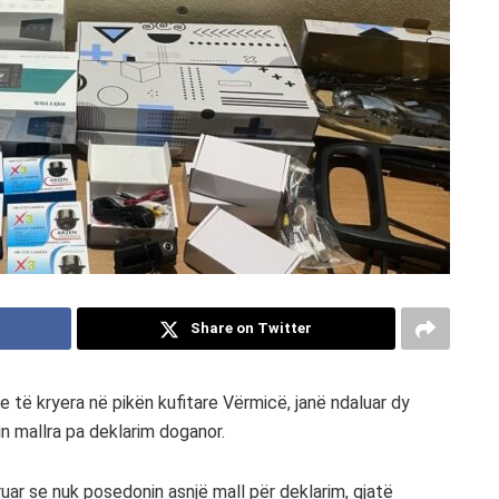
Share on Twitter
 të kryera në pikën kufitare Vërmicë, janë ndaluar dy
n mallra pa deklarim doganor.
uar se nuk posedonin asnjë mall për deklarim, gjatë