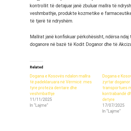
kontrollit të detajuar janë zbuluar mallra të ndrys
veshmbathje, produkte kozmetike e farmaceutike, 
të tjerë të ndryshëm.
Mallrat janë konfiskuar përkohësisht, ndërsa ndaj 
doganore në bazë të Kodit Doganor dhe të Akciz
Related
Dogana e Kosovës ndalon mallra
Dogana e Kosov
të padeklaruara në Vërmicë: mes
zyrtar doganor 
tyre proteza dentare dhe
transportues m
veshmbathje
kontrabandë d
11/11/2025
detyre
In "Lajme"
17/07/2025
In "Lajme"