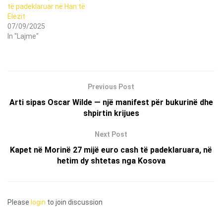
të padeklaruar në Han të
Elezit
07/09/2025
In "Lajme"
Previous Post
Arti sipas Oscar Wilde — një manifest për bukurinë dhe
shpirtin krijues
Next Post
Kapet në Morinë 27 mijë euro cash të padeklaruara, në
hetim dy shtetas nga Kosova
Please
login
to join discussion