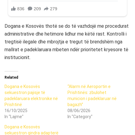
Dogana e Kosovës thotë se do të vazhdojë me procedurat
administrative dhe hetimore lidhur me këtë rast. Kontrolli i
tregtisë ilegale dhe mbrojtja e tregut të brendshëm nga
mallrat e padeklaruara mbeten ndër prioritetet kryesore të
institucionit.
Related
Dogana e Kosovës
“Alarm në Aeroportin e
sekuestron pajisje të
Prishtinës: zbulohet
padeklaruara elektronike në
municion i padeklaruar në
Prishtinë
bagazh”
16/10/2025
08/06/2026
In "Lajme"
In "Category"
Dogana e Kosovës
sekuestron qindra adapterë