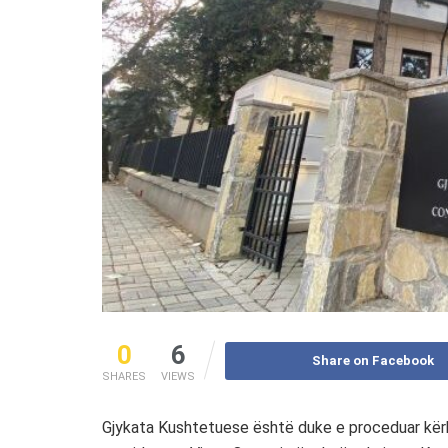
0
6
Share on Facebook
SHARES
VIEWS
Gjykata Kushtetuese është duke e proceduar kërke