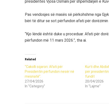
presidentes Vjosa Osmani për shpërndarjen e Kuv
Pas vendosjes së masës së përkohshme nga Gjykat
bëri të ditur se sot përfundon afati për dorëzimi
“Kjo lëndë është duke u proceduar. Afati për dorë
përfundon më 11 mars 2026.”, tha ai.
Related
“Cakolli sqaron: Afati për
Kurti dhe Abdix
Presidentin përfundon nesër në
për presidentin e
mesnatë”.
fundit
27/04/2026
20/04/2026
In "Category"
In "Lajme"