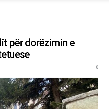
dit për dorëzimin e
tetuese
0