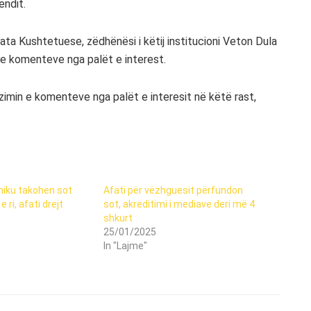
endit.
a Kushtetuese, zëdhënësi i këtij institucioni Veton Dula
n e komenteve nga palët e interest.
zimin e komenteve nga palët e interesit në këtë rast,
hiku takohen sot
Afati për vëzhguesit përfundon
 ri, afati drejt
sot, akreditimi i mediave deri më 4
shkurt
25/01/2025
In "Lajme"