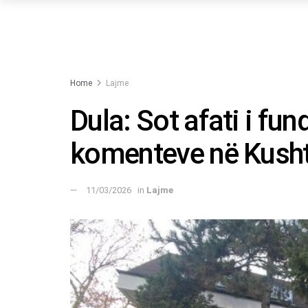
Home
Lajme
Dula: Sot afati i fun
komenteve në Kush
11/03/2026
in
Lajme