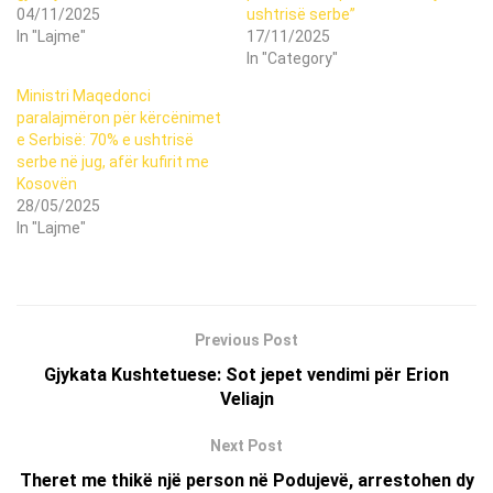
04/11/2025
ushtrisë serbe”
In "Lajme"
17/11/2025
In "Category"
Ministri Maqedonci
paralajmëron për kërcënimet
e Serbisë: 70% e ushtrisë
serbe në jug, afër kufirit me
Kosovën
28/05/2025
In "Lajme"
Previous Post
Gjykata Kushtetuese: Sot jepet vendimi për Erion
Veliajn
Next Post
Theret me thikë një person në Podujevë, arrestohen dy