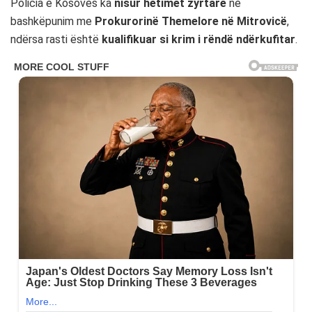
Policia e Kosovës ka
nisur hetimet zyrtare
në
bashkëpunim me
Prokurorinë Themelore në Mitrovicë
,
ndërsa rasti është
kualifikuar si krim i rëndë ndërkufitar
.