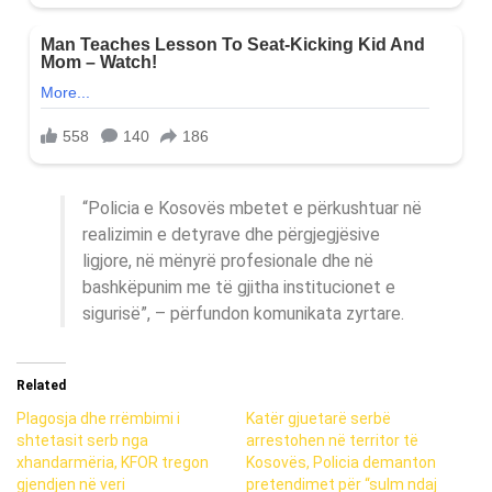
“Policia e Kosovës mbetet e përkushtuar në
realizimin e detyrave dhe përgjegjësive
ligjore, në mënyrë profesionale dhe në
bashkëpunim me të gjitha institucionet e
sigurisë”, – përfundon komunikata zyrtare.
Related
Plagosja dhe rrëmbimi i
Katër gjuetarë serbë
shtetasit serb nga
arrestohen në territor të
xhandarmëria, KFOR tregon
Kosovës, Policia demanton
gjendjen në veri
pretendimet për “sulm ndaj