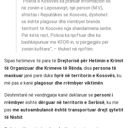
“Policia e Kosovës ka pranuar informacion se
në zonën e Leposaviqit, një person (M.V.),
shtetas i Republikës së Kosovës, dyshohet
se është plagosur dhe rrëmbyer brenda
territorit të Kosovës nga xhandarmeria serbe.
Për këtë rast, Policia ka njoftuar dhe ka
bashkëpunuar me KFOR-in, si përgjegjës për
zonën kufitare”, – thuhet në njoftim.
Sipas hetimeve të para të
Drejtorisë për Hetimin e Krimit
të Organizuar dhe Krimeve të Rënda
, disa
persona të
maskuar
janë parë duke
hyrë në territorin e Kosovës
, ku
më pas e kanë
plagosur dhe rrëmbyer viktimën
.
Dëshmitarë në vendngjarje kanë deklaruar se
personi i
rrëmbyer
është
dërguar në territorin e Serbisë
, ku më
pas
me autoambulancë është transportuar drejt qytetit
të Nishit
.