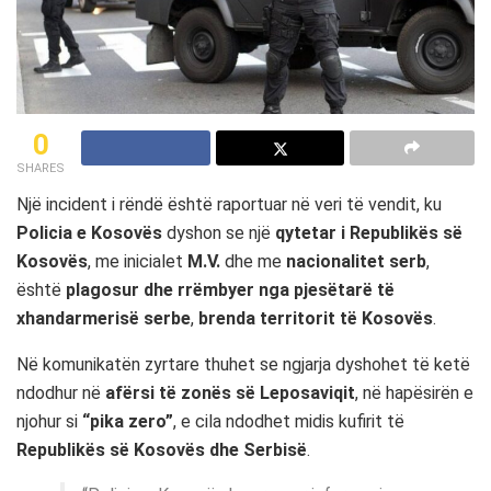
0
SHARES
Një incident i rëndë është raportuar në veri të vendit, ku
Policia e Kosovës
dyshon se një
qytetar i Republikës së
Kosovës
, me inicialet
M.V.
dhe me
nacionalitet serb
,
është
plagosur dhe rrëmbyer nga pjesëtarë të
xhandarmerisë serbe
,
brenda territorit të Kosovës
.
Në komunikatën zyrtare thuhet se ngjarja dyshohet të ketë
ndodhur në
afërsi të zonës së Leposaviqit
, në hapësirën e
njohur si
“pika zero”
, e cila ndodhet midis kufirit të
Republikës së Kosovës dhe Serbisë
.