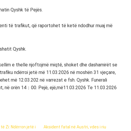
hatin Qyshk të Pejës.
denti të trafikut, që raportohet të ketë ndodhur muaj më
fshatit Qyshk.
të Zi: Ndërron jetë i
Aksident fatal në Austri, vdes i riu