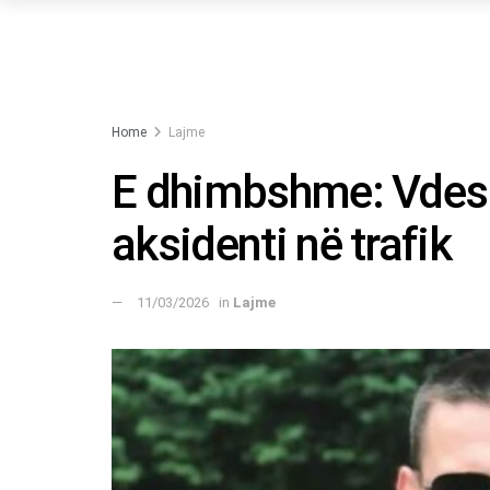
Home
Lajme
E dhimbshme: Vdes i
aksidenti në trafik
11/03/2026
in
Lajme