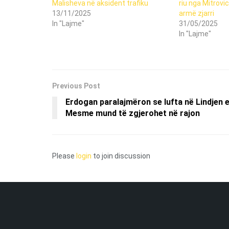
Malisheva në aksident trafiku
riu nga Mitrovi
13/11/2025
armë zjarri
In "Lajme"
31/05/2025
In "Lajme"
Previous Post
Erdogan paralajmëron se lufta në Lindjen 
Mesme mund të zgjerohet në rajon
Please
login
to join discussion