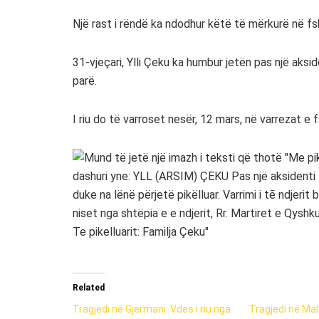
Një rast i rëndë ka ndodhur këtë të mërkurë në fs
31-vjeçari, Ylli Çeku ka humbur jetën pas një aksi
parë.
I riu do të varroset nesër, 12 mars, në varrezat e 
Related
Tragjedi në Gjermani: Vdes i riu nga
Tragjedi në Mal 