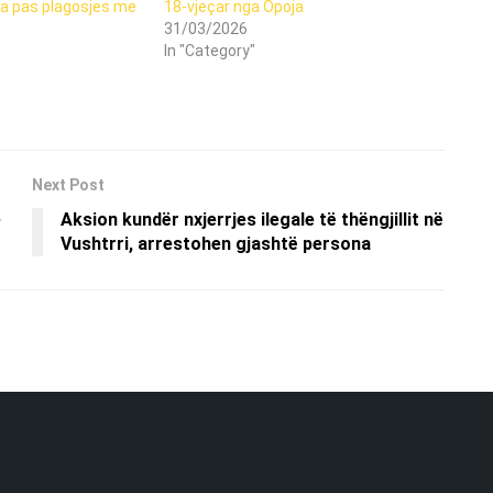
ca pas plagosjes me
18-vjeçar nga Opoja
31/03/2026
In "Category"
Next Post
e
Aksion kundër nxjerrjes ilegale të thëngjillit në
Vushtrri, arrestohen gjashtë persona