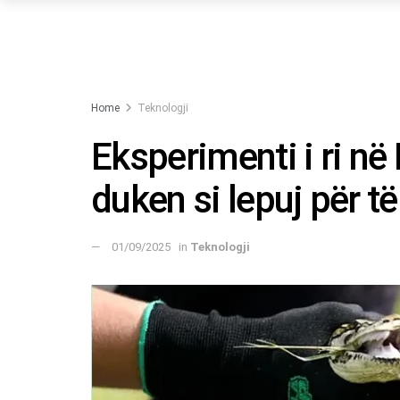
Home
Teknologji
Eksperimenti i ri në
duken si lepuj për të
01/09/2025
in
Teknologji