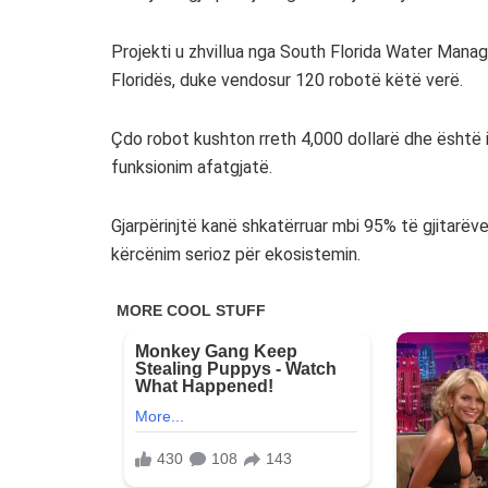
Projekti u zhvillua nga South Florida Water Mana
Floridës, duke vendosur 120 robotë këtë verë.
Çdo robot kushton rreth 4,000 dollarë dhe është i
funksionim afatgjatë.
Gjarpërinjtë kanë shkatërruar mbi 95% të gjitarëve
kërcënim serioz për ekosistemin.