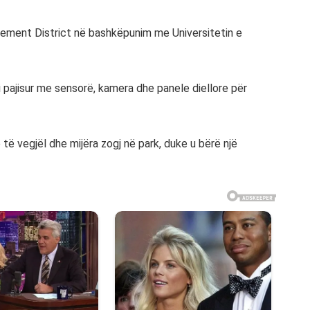
gement District në bashkëpunim me Universitetin e
 pajisur me sensorë, kamera dhe panele diellore për
 të vegjël dhe mijëra zogj në park, duke u bërë një