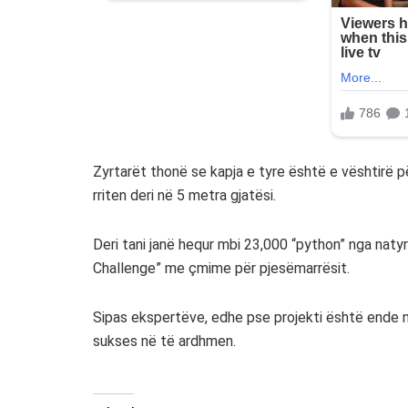
Zyrtarët thonë se kapja e tyre është e vështirë pë
rriten deri në 5 metra gjatësi.
Deri tani janë hequr mbi 23,000 “python” nga naty
Challenge” me çmime për pjesëmarrësit.
Sipas ekspertëve, edhe pse projekti është ende n
sukses në të ardhmen.