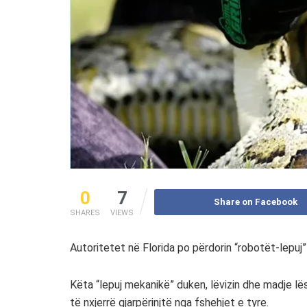
0
7
Share on Facebook
SHARES
VIEWS
Autoritetet në Florida po përdorin “robotët-lepuj” 
Këta “lepuj mekanikë” duken, lëvizin dhe madje lës
të nxjerrë gjarpërinjtë nga fshehjet e tyre.