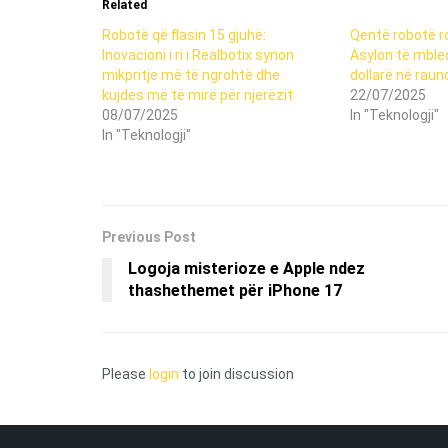
Related
Robotë që flasin 15 gjuhë:
Qentë robotë r
Inovacioni i ri i Realbotix synon
Asylon të mble
mikpritje më të ngrohtë dhe
dollarë në raun
kujdes më të mirë për njerëzit
22/07/2025
08/07/2025
In "Teknologji"
In "Teknologji"
Previous Post
Logoja misterioze e Apple ndez
thashethemet për iPhone 17
Please
login
to join discussion