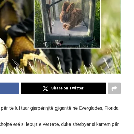
Share on Twitter
për të luftuar gjarpërinjtë gjigantë në Everglades, Florida.
hojnë erë si lepujt e vërtetë, duke shërbyer si karrem për