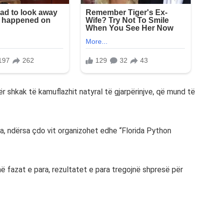
r shkak të kamuflazhit natyral të gjarpërinjve, që mund të
ra, ndërsa çdo vit organizohet edhe “Florida Python
ë fazat e para, rezultatet e para tregojnë shpresë për