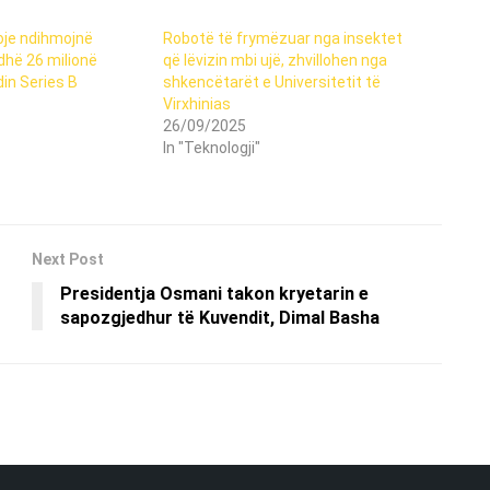
oje ndihmojnë
Robotë të frymëzuar nga insektet
dhë 26 milionë
që lëvizin mbi ujë, zhvillohen nga
din Series B
shkencëtarët e Universitetit të
Virxhinias
26/09/2025
In "Teknologji"
Next Post
Presidentja Osmani takon kryetarin e
sapozgjedhur të Kuvendit, Dimal Basha