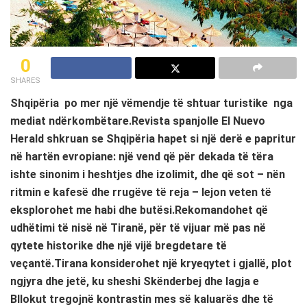
0
SHARES
Shqipëria po mer një vëmendje të shtuar turistike nga
mediat ndërkombëtare.Revista spanjolle El Nuevo
Herald shkruan se Shqipëria hapet si një derë e papritur
në hartën evropiane: një vend që për dekada të tëra
ishte sinonim i heshtjes dhe izolimit, dhe që sot – nën
ritmin e kafesë dhe rrugëve të reja – lejon veten të
eksplorohet me habi dhe butësi.Rekomandohet që
udhëtimi të nisë në Tiranë, për të vijuar më pas në
qytete historike dhe një vijë bregdetare të
veçantë.Tirana konsiderohet një kryeqytet i gjallë, plot
ngjyra dhe jetë, ku sheshi Skënderbej dhe lagja e
Bllokut tregojnë kontrastin mes së kaluarës dhe të