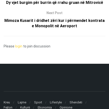
Dy vjet burgim për burrin që rrahu gruan në Mitrovicë
Next Post
Mimoza Kusarit i dridhet zëri kur i përmendet kontrata
e Monopolit në Aeroport
Please
login
to join discussion
Kreu
Lajme
Sport
Lifestyle
Shendeti
Fejton
Kulturë
Ekonomia
Opinione