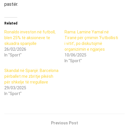
pastër.
Related
Ronaldo investon në futboll,
Rama: Lamine Yamal në
blen 25% të aksioneve te
Tiranë për çmimin ‘Futbollisti
skuadra spanjolle
i vitit’, po diskutojmë
26/02/2026
organizimin e ngjarjes
In "Sport"
10/06/2025
In "Sport"
Skandal në Spanjë: Barcelona
përballet me zbritje pikësh
për shkelje të rregullave
29/03/2025
In "Sport"
Previous Post