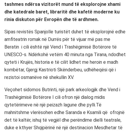
tashmes ndërsa vizitorët mund të eksplorojne xhami
dhe katedrale baret, libraritë dhe kafetë moderne ku
rinia diskuton për Evropën dhe të ardhmen.
Sipas revistës Spanjolle turistët duhet të eksplorojnë edhe
amfiteatrin romak në Durrës për të vijuar më pas me
Beratin i cili është një Vend i Trashëgimisë Botërore të
UNESCO-s. Ndërkohë vetëm 40 minuta nga Tirana, ndodhet
qyteti i Krujës, historia e të cilit lidhet me heroin e madh
kombëtar, Gjergj Kastrioti Skënderbeu, udhëheqësi që i
rezistoi osmanëve në shekullin XV.
Veçohet sidomos Butrinti, një park arkeologjik dhe Vend i
Trashëgimisë Botërore I cili ofron një dialog midis
qytetërimeve në një peizazh lagune dhe pylli.Të
mahnitshme vlerësohen edhe Saranda e Ksamili që ofrojnë
det të kaltër, ishuj të vegjël dhe perëndime dielli teatrale,
duke e kthyer Shqipërinë në një destinacion Mesdhetar të