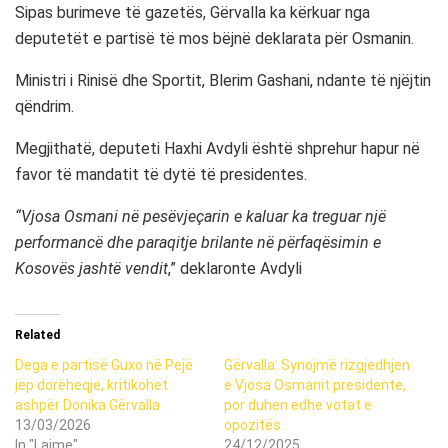
Sipas burimeve të gazetës, Gërvalla ka kërkuar nga
deputetët e partisë të mos bëjnë deklarata për Osmanin.
Ministri i Rinisë dhe Sportit, Blerim Gashani, ndante të njëjtin
qëndrim.
Megjithatë, deputeti Haxhi Avdyli është shprehur hapur në
favor të mandatit të dytë të presidentes.
“Vjosa Osmani në pesëvjeçarin e kaluar ka treguar një
performancë dhe paraqitje brilante në përfaqësimin e
Kosovës jashtë vendit
,” deklaronte Avdyli
Related
Dega e partisë Guxo në Pejë
Gërvalla: Synojmë rizgjedhjen
jep dorëheqje, kritikohet
e Vjosa Osmanit presidente,
ashpër Donika Gërvalla
por duhen edhe votat e
13/03/2026
opozitës
In "Lajme"
24/12/2025