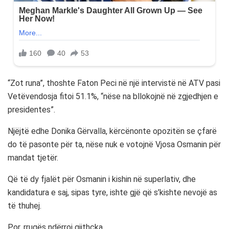
“Zot runa”, thoshte Faton Peci në një intervistë në ATV pasi
Vetëvendosja fitoi 51.1%, “nëse na bllokojnë në zgjedhjen e
presidentes”.
Njëjtë edhe Donika Gërvalla, kërcënonte opozitën se çfarë
do të pasonte për ta, nëse nuk e votojnë Vjosa Osmanin për
mandat tjetër.
Që të dy fjalët për Osmanin i kishin në superlativ, dhe
kandidatura e saj, sipas tyre, ishte gjë që s’kishte nevojë as
të thuhej.
Por, rrugës ndërroi gjithçka.