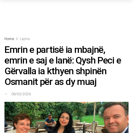
Home
Lajme
Emrin e partisë ia mbajnë,
emrin e saj e lanë: Qysh Peci e
Gërvalla ia kthyen shpinën
Osmanit për as dy muaj
08/03/2026