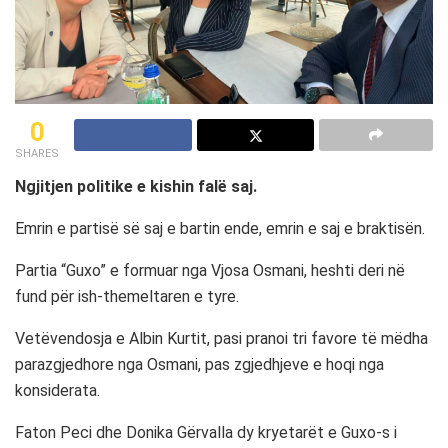
0
SHARES
Ngjitjen politike e kishin falë saj.
Emrin e partisë së saj e bartin ende, emrin e saj e braktisën.
Partia “Guxo” e formuar nga Vjosa Osmani, heshti deri në
fund për ish-themeltaren e tyre.
Vetëvendosja e Albin Kurtit, pasi pranoi tri favore të mëdha
parazgjedhore nga Osmani, pas zgjedhjeve e hoqi nga
konsiderata.
Faton Peci dhe Donika Gërvalla dy kryetarët e Guxo-s i