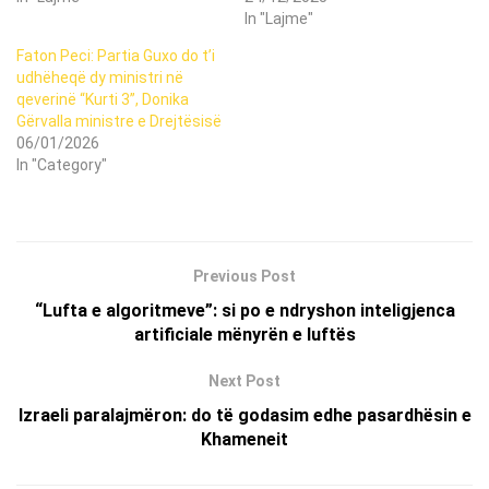
In "Lajme"
Faton Peci: Partia Guxo do t’i
udhëheqë dy ministri në
qeverinë “Kurti 3”, Donika
Gërvalla ministre e Drejtësisë
06/01/2026
In "Category"
Previous Post
“Lufta e algoritmeve”: si po e ndryshon inteligjenca
artificiale mënyrën e luftës
Next Post
Izraeli paralajmëron: do të godasim edhe pasardhësin e
Khameneit