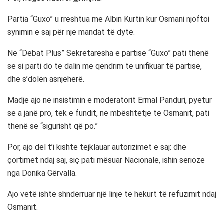
Partia “Guxo” u rreshtua me Albin Kurtin kur Osmani njoftoi
synimin e saj për një mandat të dytë.
Në “Debat Plus” Sekretaresha e partisë “Guxo” pati thënë
se si parti do të dalin me qëndrim të unifikuar të partisë,
dhe s’dolën asnjëherë.
Madje ajo në insistimin e moderatorit Ermal Panduri, pyetur
se a janë pro, tek e fundit, në mbështetje të Osmanit, pati
thënë se “sigurisht që po.”
Por, ajo del t’i kishte tejklauar autorizimet e saj: dhe
çortimet ndaj saj, siç pati mësuar Nacionale, ishin serioze
nga Donika Gërvalla.
Ajo vetë ishte shndërruar një linjë të hekurt të refuzimit ndaj
Osmanit.