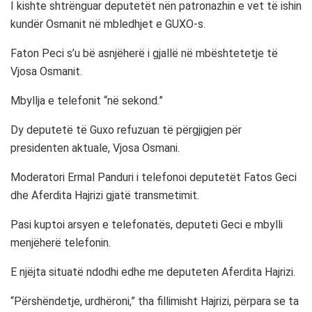
I kishte shtrënguar deputetët nën patronazhin e vet të ishin
kundër Osmanit në mbledhjet e GUXO-s.
Faton Peci s’u bë asnjëherë i gjallë në mbështetetje të
Vjosa Osmanit.
Mbyllja e telefonit “në sekond.”
Dy deputetë të Guxo refuzuan të përgjigjen për
presidenten aktuale, Vjosa Osmani.
Moderatori Ermal Panduri i telefonoi deputetët Fatos Geci
dhe Aferdita Hajrizi gjatë transmetimit.
Pasi kuptoi arsyen e telefonatës, deputeti Geci e mbylli
menjëherë telefonin.
E njëjta situatë ndodhi edhe me deputeten Aferdita Hajrizi.
“Përshëndetje, urdhëroni,” tha fillimisht Hajrizi, përpara se ta