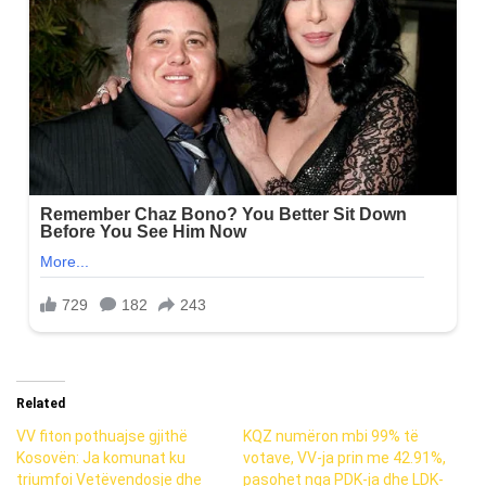
Related
VV fiton pothuajse gjithë
KQZ numëron mbi 99% të
Kosovën: Ja komunat ku
votave, VV-ja prin me 42.91%,
triumfoi Vetëvendosje dhe
pasohet nga PDK-ja dhe LDK-