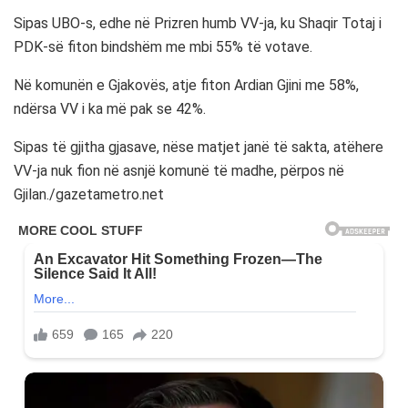
Sipas UBO-s, edhe në Prizren humb VV-ja, ku Shaqir Totaj i
PDK-së fiton bindshëm me mbi 55% të votave.
Në komunën e Gjakovës, atje fiton Ardian Gjini me 58%,
ndërsa VV i ka më pak se 42%.
Sipas të gjitha gjasave, nëse matjet janë të sakta, atëhere
VV-ja nuk fion në asnjë komunë të madhe, përpos në
Gjilan./gazetametro.net