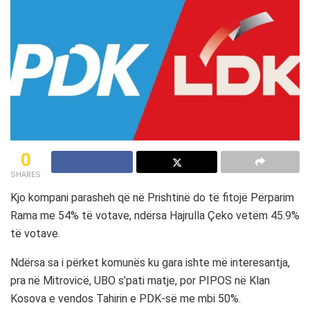
0
SHARES
Kjo kompani parasheh që në Prishtinë do të fitojë Përparim
Rama me 54% të votave, ndërsa Hajrulla Çeko vetëm 45.9%
të votave.
Ndërsa sa i përket komunës ku gara ishte më interesantja,
pra në Mitrovicë, UBO s’pati matje, por PIPOS në Klan
Kosova e vendos Tahirin e PDK-së me mbi 50%.