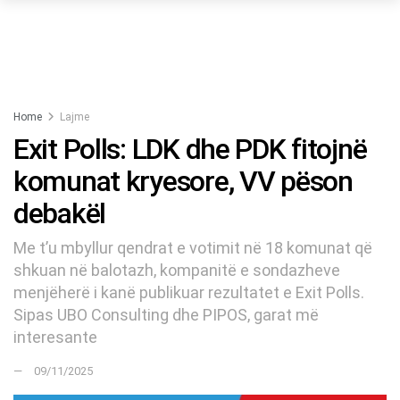
Home
Lajme
Exit Polls: LDK dhe PDK fitojnë
komunat kryesore, VV pëson
debakël
Me t’u mbyllur qendrat e votimit në 18 komunat që
shkuan në balotazh, kompanitë e sondazheve
menjëherë i kanë publikuar rezultatet e Exit Polls.
Sipas UBO Consulting dhe PIPOS, garat më
interesante
09/11/2025