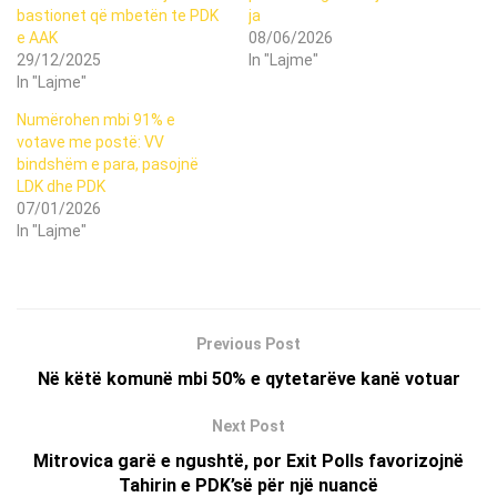
bastionet që mbetën te PDK
ja
e AAK
08/06/2026
29/12/2025
In "Lajme"
In "Lajme"
Numërohen mbi 91% e
votave me postë: VV
bindshëm e para, pasojnë
LDK dhe PDK
07/01/2026
In "Lajme"
Previous Post
Në këtë komunë mbi 50% e qytetarëve kanë votuar
Next Post
Mitrovica garë e ngushtë, por Exit Polls favorizojnë
Tahirin e PDK’së për një nuancë