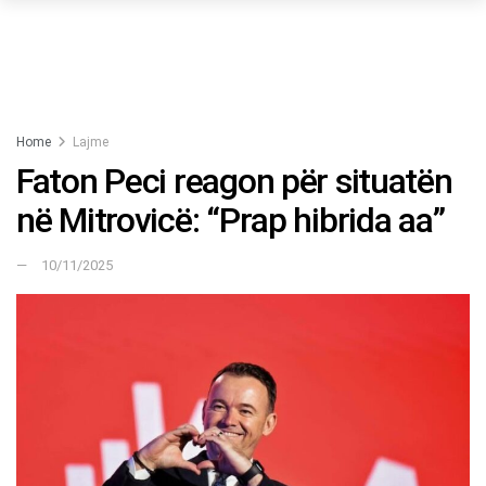
Home
Lajme
Faton Peci reagon për situatën
në Mitrovicë: “Prap hibrida aa”
10/11/2025