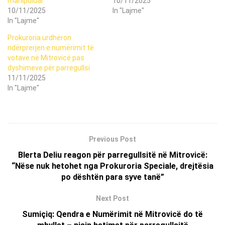
manipuluar”
10/11/2025
10/11/2025
In "Lajme"
In "Lajme"
Prokuroria urdhëron
ndërprerjen e numërimit të
votave në Mitrovicë pas
dyshimeve për parregullsi
11/11/2025
In "Lajme"
Previous Post
Blerta Deliu reagon për parregullsitë në Mitrovicë:
“Nëse nuk hetohet nga Prokuroria Speciale, drejtësia
po dështën para syve tanë”
Next Post
Sumiçiq: Qendra e Numërimit në Mitrovicë do të