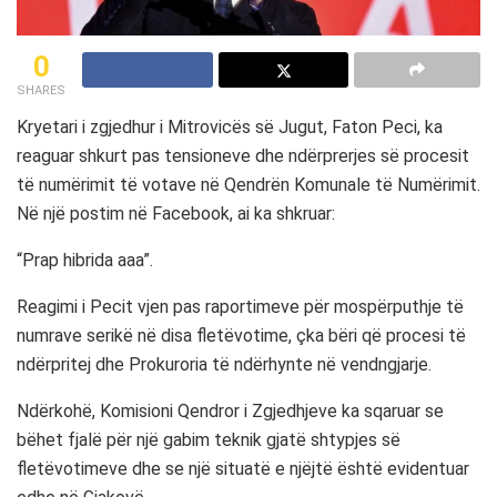
0
SHARES
Kryetari i zgjedhur i Mitrovicës së Jugut, Faton Peci, ka
reaguar shkurt pas tensioneve dhe ndërprerjes së procesit
të numërimit të votave në Qendrën Komunale të Numërimit.
Në një postim në Facebook, ai ka shkruar:
“Prap hibrida aaa”.
Reagimi i Pecit vjen pas raportimeve për mospërputhje të
numrave serikë në disa fletëvotime, çka bëri që procesi të
ndërpritej dhe Prokuroria të ndërhynte në vendngjarje.
Ndërkohë, Komisioni Qendror i Zgjedhjeve ka sqaruar se
bëhet fjalë për një gabim teknik gjatë shtypjes së
fletëvotimeve dhe se një situatë e njëjtë është evidentuar