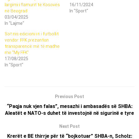
largimi i flamurit të Kosovës
16/11/2024
në Beograd
In "Sport"
03/04/2025
In "Lajme"
Sot nis edicioni i ri i futbollit
vendor: FFK prezanton
transparencë më të madhe
me “My FFK”
17/08/2025
In "Sport"
Previous Post
“Paqja nuk vjen falas”, mesazhi i ambasadës së SHBA:
Aleatët e NATO-s duhet të investojnë në sigurinë e tyre
Next Post
Krerët e BE thirrje për të “bojkotuar” SHBA-n, Scholz: