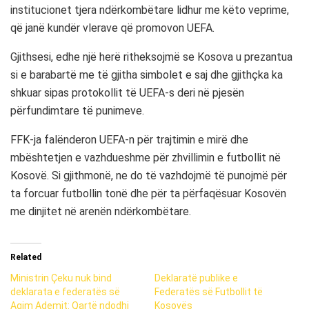
institucionet tjera ndërkombëtare lidhur me këto veprime,
që janë kundër vlerave që promovon UEFA.
Gjithsesi, edhe një herë ritheksojmë se Kosova u prezantua
si e barabartë me të gjitha simbolet e saj dhe gjithçka ka
shkuar sipas protokollit të UEFA-s deri në pjesën
përfundimtare të punimeve.
FFK-ja falënderon UEFA-n për trajtimin e mirë dhe
mbështetjen e vazhdueshme për zhvillimin e futbollit në
Kosovë. Si gjithmonë, ne do të vazhdojmë të punojmë për
ta forcuar futbollin tonë dhe për ta përfaqësuar Kosovën
me dinjitet në arenën ndërkombëtare.
Related
Ministrin Çeku nuk bind
Deklaratë publike e
deklarata e federatës së
Federatës së Futbollit të
Agim Ademit: Qartë ndodhi
Kosovës