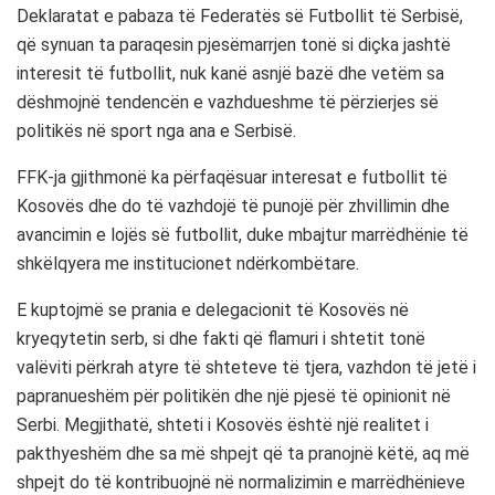
Deklaratat e pabaza të Federatës së Futbollit të Serbisë,
që synuan ta paraqesin pjesëmarrjen tonë si diçka jashtë
interesit të futbollit, nuk kanë asnjë bazë dhe vetëm sa
dëshmojnë tendencën e vazhdueshme të përzierjes së
politikës në sport nga ana e Serbisë.
FFK-ja gjithmonë ka përfaqësuar interesat e futbollit të
Kosovës dhe do të vazhdojë të punojë për zhvillimin dhe
avancimin e lojës së futbollit, duke mbajtur marrëdhënie të
shkëlqyera me institucionet ndërkombëtare.
E kuptojmë se prania e delegacionit të Kosovës në
kryeqytetin serb, si dhe fakti që flamuri i shtetit tonë
valëviti përkrah atyre të shteteve të tjera, vazhdon të jetë i
papranueshëm për politikën dhe një pjesë të opinionit në
Serbi. Megjithatë, shteti i Kosovës është një realitet i
pakthyeshëm dhe sa më shpejt që ta pranojnë këtë, aq më
shpejt do të kontribuojnë në normalizimin e marrëdhënieve