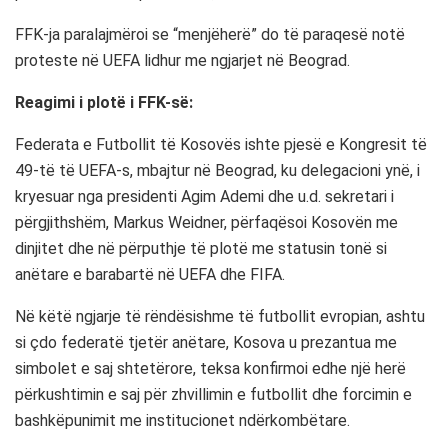
FFK-ja paralajmëroi se “menjëherë” do të paraqesë notë
proteste në UEFA lidhur me ngjarjet në Beograd.
Reagimi i plotë i FFK-së:
Federata e Futbollit të Kosovës ishte pjesë e Kongresit të
49-të të UEFA-s, mbajtur në Beograd, ku delegacioni ynë, i
kryesuar nga presidenti Agim Ademi dhe u.d. sekretari i
përgjithshëm, Markus Weidner, përfaqësoi Kosovën me
dinjitet dhe në përputhje të plotë me statusin tonë si
anëtare e barabartë në UEFA dhe FIFA.
Në këtë ngjarje të rëndësishme të futbollit evropian, ashtu
si çdo federatë tjetër anëtare, Kosova u prezantua me
simbolet e saj shtetërore, teksa konfirmoi edhe një herë
përkushtimin e saj për zhvillimin e futbollit dhe forcimin e
bashkëpunimit me institucionet ndërkombëtare.