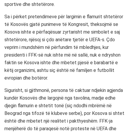
sportive dhe shtetërore.
Sa i përket pretendimeve për largimin e flamurit shtetëror
të Kosovës gjatë punimeve të Kongresit, theksojmë se
Kosova ishte e përfaqësuar zyrtarisht me simbolet e saj
shtetërore, njësoj si çdo anëtare tjetër e UEFA-s. Çdo
veprim i mundshëm në përfundim të mbledhjes, kur
presidenti i FFK-së nuk ishte më në sallë, nuk e ndryshon
faktin se Kosova ishte dhe mbetet pjesë e barabartë e
këtij organizimi, ashtu siç është në familjen e futbollit
evropian dhe botëror.
Sigurisht, si gjithmonë, persona të caktuar ndjekin agjenda
kundër Kosovës dhe largojnë nga tavolina, madje edhe
djegin flamurin e shtetit tonë (siç ndodhi mbrëmë në
Beograd nga tifozë të klubeve serbe), por Kosova si shtet
është dhe mbetet një realitet i pakthyeshëm. FFK-ja
menjëherë do të paraqesë notë proteste në UEFA dhe