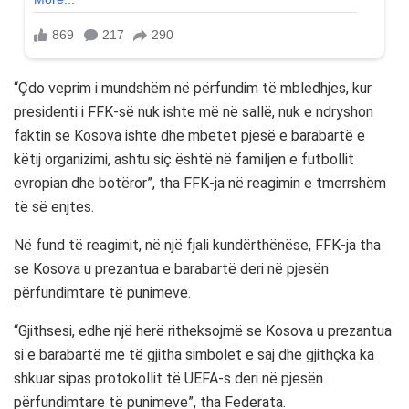
“Çdo veprim i mundshëm në përfundim të mbledhjes, kur
presidenti i FFK-së nuk ishte më në sallë, nuk e ndryshon
faktin se Kosova ishte dhe mbetet pjesë e barabartë e
këtij organizimi, ashtu siç është në familjen e futbollit
evropian dhe botëror”, tha FFK-ja në reagimin e tmerrshëm
të së enjtes.
Në fund të reagimit, në një fjali kundërthënëse, FFK-ja tha
se Kosova u prezantua e barabartë deri në pjesën
përfundimtare të punimeve.
“Gjithsesi, edhe një herë ritheksojmë se Kosova u prezantua
si e barabartë me të gjitha simbolet e saj dhe gjithçka ka
shkuar sipas protokollit të UEFA-s deri në pjesën
përfundimtare të punimeve”, tha Federata.