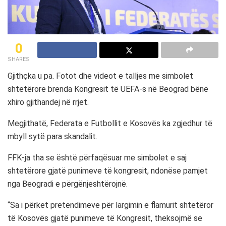
0
SHARES
Gjithçka u pa. Fotot dhe videot e talljes me simbolet
shtetërore brenda Kongresit të UEFA-s në Beograd bënë
xhiro gjithandej në rrjet.
Megjithatë, Federata e Futbollit e Kosovës ka zgjedhur të
mbyll sytë para skandalit.
FFK-ja tha se është përfaqësuar me simbolet e saj
shtetërore gjatë punimeve të kongresit, ndonëse pamjet
nga Beogradi e përgënjeshtërojnë.
“Sa i përket pretendimeve për largimin e flamurit shtetëror
të Kosovës gjatë punimeve të Kongresit, theksojmë se