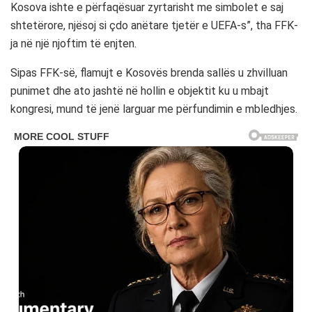
Kosova ishte e përfaqësuar zyrtarisht me simbolet e saj
shtetërore, njësoj si çdo anëtare tjetër e UEFA-s”, tha FFK-
ja në një njoftim të enjten.
Sipas FFK-së, flamujt e Kosovës brenda sallës u zhvilluan
punimet dhe ato jashtë në hollin e objektit ku u mbajt
kongresi, mund të jenë larguar me përfundimin e mbledhjes.