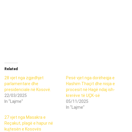
Related
28 vjet nga zgjedhjet
Pesë vjet nga dorëheqja e
parlamentare dhe
Hashim Thaçit dhe nisja e
presidenciale në Kosovë.
procesit në Hagë ndaj ish-
22/03/2025
krerëve të UÇK-së
In "Lajme"
05/11/2025
In "Lajme"
27 vjet nga Masakra e
Reçakut, plagë e hapur në
kujtesën e Kosovës