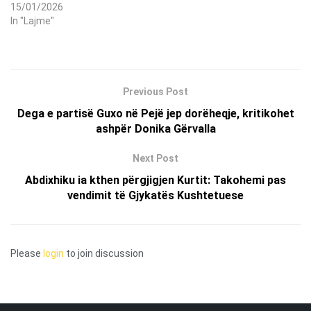
15/01/2026
In "Lajme"
Previous Post
Dega e partisë Guxo në Pejë jep dorëheqje, kritikohet
ashpër Donika Gërvalla
Next Post
Abdixhiku ia kthen përgjigjen Kurtit: Takohemi pas
vendimit të Gjykatës Kushtetuese
Please
login
to join discussion