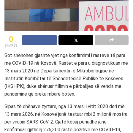
0
SHARES
Sot shënohen gjashtë vjet nga konfirmimi i rasteve të para
me COVID-19 në Kosovë. Rastet e para u diagnostikuan më
13 mars 2020 në Departamentin e Mikrobiologjisë në
Institutin Kombëtar të Shëndetësisë Publike të Kosovës
(IKSHPK), duke shënuar fillimin e përballjes së vendit me
pandeminë që preku mbarë botën.
Sipas të dhënave zyrtare, nga 13 marsi i vitit 2020 deri më
13 mars 2026, në Kosovë janë testuar mbi 2 milionë mostra
për virusin SARS-CoV-2. Gjatë kësaj periudhe janë
konfirmuar gjithsej 276,300 raste pozitive me COVID-19,