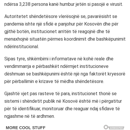
ndërsa 3,238 persona kanë humbur jetën si pasojë e virusit.
Autoritetet shëndetësore vlerësojnë se, pavarësisht se
pandemia ishte një sfidë e panjohur për Kosovën dhe për
gjithë botën, institucionet arritën të reagojnë dhe të
menaxhojnë situatën përmes koordinimit dhe bashkëpunimit
ndërinstitucional.
Sipas tyre, shkëmbimi i informatave në kohë reale dhe
vendimmarrja e përbashkët ndërmjet institucioneve
dëshmuan se bashkëpunimi është një nga faktorët kryesorë
për përballimin e krizave të mëdha shëndetësore.
Gjashtë vjet pas rasteve të para, institucionet thonë se
sistemi i shëndetit publik në Kosovë është më i përgatitur
për të identifikuar, monitoruar dhe reaguar ndaj sfidave të
ngjashme në të ardhmen.