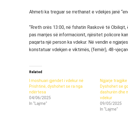
Ahmeti ka treguar se rrethanat e vdekjes janë “en
“Rreth orës 13:00, në fshatin Raskovë të Obiliqit,
pas marrjes së informacionit, njësitet policore ka
paqarta një person ka vdekur. Në vendin e ngjarjes
konstatuar vdekjen e viktimës, (femër), 48-vjeçar
Related
I moshuari gjendet i vdekur në
Ngjarje tragjike
Prishtinë, dyshohet se ra nga
Dyshohet se god
ndërtesa
dashurën dhe m
04/06/2025
vdekur
In "Lajme"
09/05/2025
In "Lajme"