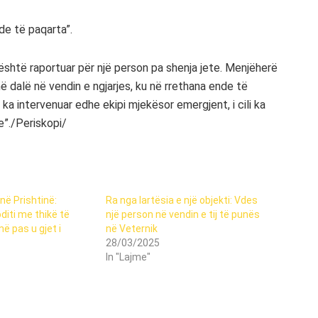
de të paqarta”.
 është raportuar për një person pa shenja jete. Menjëherë
në dalë në vendin e ngjarjes, ku në rrethana ende të
 ka intervenuar edhe ekipi mjekësor emergjent, i cili ka
e”./Periskopi/
 në Prishtinë:
Ra nga lartësia e një objekti: Vdes
iti me thikë të
një person në vendin e tij të punës
ë pas u gjet i
në Veternik
28/03/2025
In "Lajme"