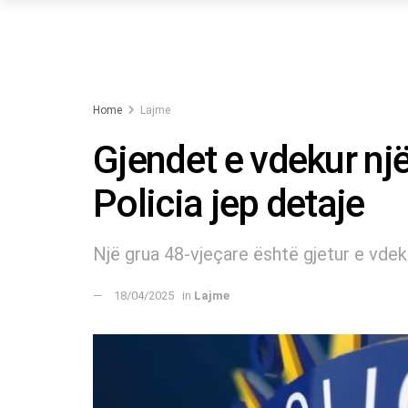
Home
Lajme
Gjendet e vdekur një
Policia jep detaje
Një grua 48-vjeçare është gjetur e vdeku
18/04/2025
in
Lajme