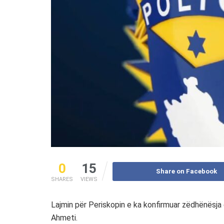
0
15
Share on Facebook
SHARES
VIEWS
Lajmin për Periskopin e ka konfirmuar zëdhënësja e
Ahmeti.