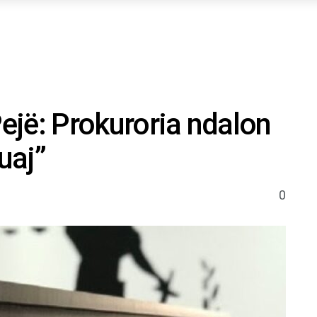
Pejë: Prokuroria ndalon
uaj”
0