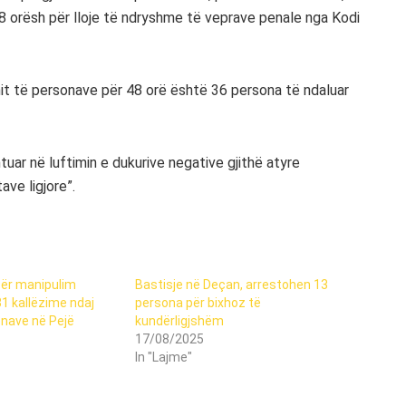
48 orësh për lloje të ndryshme të veprave penale nga Kodi
imit të personave për 48 orë është 36 persona të ndaluar
ar në luftimin e dukurive negative gjithë atyre
ve ligjore”.
për manipulim
Bastisje në Deçan, arrestohen 13
31 kallëzime ndaj
persona për bixhoz të
onave në Pejë
kundërligjshëm
17/08/2025
In "Lajme"