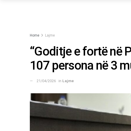
Home
Lajme
“Goditje e fortë në 
107 persona në 3 m
21/04/2026
in
Lajme