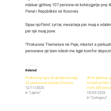
ndaluar gjithsej 107 persona në kohëzgjatje prej 
Penal i Republikës së Kosovës.
Sipas njoftimit zyrtar, mesatarja për muaj e ndal
për një muaj pune.
“Prokuroria Themelore në Pejë, mbetet e përkushtu
personave që bien ndesh me ligjin komfor dispozita
Related
Prokuroria ngre 26 aktakuza ndaj
49 të dyshuar 
32 personave brenda 24 orëve
votash, priten 
12/11/2025
rreth 200 pers
In "Lajme"
18/03/2026
In "Category"