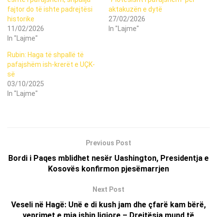
fajtor do të ishte padrejtësi
aktakuzën e dytë
historike
27/02/2026
11/02/2026
In "Lajme"
In "Lajme"
Rubin: Haga të shpallë të
pafajshëm ish-krerët e UÇK-
së
03/10/2025
In "Lajme"
Previous Post
Bordi i Paqes mblidhet nesër Uashington, Presidentja e
Kosovës konfirmon pjesëmarrjen
Next Post
Veseli në Hagë: Unë e di kush jam dhe çfarë kam bërë,
veprimet e mia ishin ligjore – Drejtësia mund të