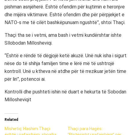
pishman asnjëherë. Është ofendim për kujtimin e heronjve
dhe mijëra viktimave. Është ofendim dhe për përpjekjet e
NATO-s me të cilët bashkëpunuam ngushtë”, shtoi Thaçi.
Thaçi tha se i vetmi, ama bash i vetmi kundërshtar ishte
Sllobodan Millosheviqi.
“Është e rëndë të dëgjojë ketë akuzë. Unë nuk isha i sigurt
nëse do të shihja familjen time e lërë më të ushtrojë
kontroll. Unë u ktheva në atdhe për të rrezikuar jetën time
për liri”, potencoi ai.
Kontrolli dhe pushteti ishin në duart e hekurta të Sobodan
Millosheviqit
Related
Mishetiq: Hashim Thaçi
Thaçi para Hagës:
është i pafajshëm, shpallja
“Plotësisht i pafajshëm” për