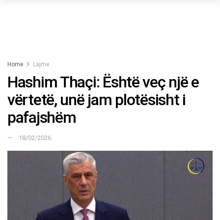
Home
Lajme
Hashim Thaçi: Është veç një e
vërtetë, unë jam plotësisht i
pafajshëm
18/02/2026