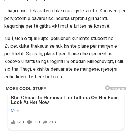
Thaçi e nisi deklaratën duke uruar qytetarët e Kosovës për
përvjetorin e pavarësisë, ndërsa shprehu gjithashtu
keqardhje për të gjitha viktimat e luftës në Kosovë.
Në fjalën e tij, ai kujtoi periudhën kur ishte student në
Zvicër, duke theksuar se nuk kishte plane për marrjen e
pushtetit. Sipas tij, planet për dhunë dhe gjenocid në
Kosovë u hartuan nga regjimi i Slobodan Millosheviqit, i cili,
siç tha Thaçi, e kishte dënuar atë në mungesë, njësoj si
edhe liderë të tjerë botërorë.