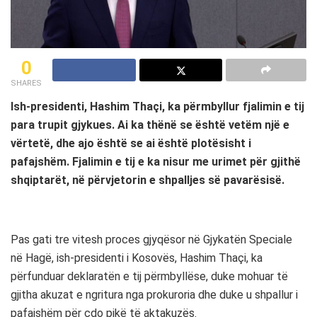
0
SHARES
Ish-presidenti, Hashim Thaçi, ka përmbyllur fjalimin e tij
para trupit gjykues. Ai ka thënë se është vetëm një e
vërtetë, dhe ajo është se ai është plotësisht i
pafajshëm. Fjalimin e tij e ka nisur me urimet për gjithë
shqiptarët, në përvjetorin e shpalljes së pavarësisë.
Pas gati tre vitesh proces gjyqësor në Gjykatën Speciale
në Hagë, ish-presidenti i Kosovës, Hashim Thaçi, ka
përfunduar deklaratën e tij përmbyllëse, duke mohuar të
gjitha akuzat e ngritura nga prokuroria dhe duke u shpallur i
pafajshëm për çdo pikë të aktakuzës.