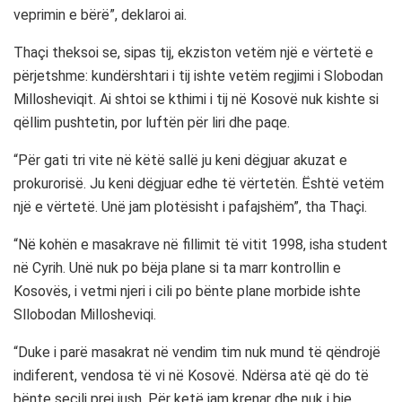
veprimin e bërë”, deklaroi ai.
Thaçi theksoi se, sipas tij, ekziston vetëm një e vërtetë e
përjetshme: kundërshtari i tij ishte vetëm regjimi i Slobodan
Millosheviqit. Ai shtoi se kthimi i tij në Kosovë nuk kishte si
qëllim pushtetin, por luftën për liri dhe paqe.
“Për gati tri vite në këtë sallë ju keni dëgjuar akuzat e
prokurorisë. Ju keni dëgjuar edhe të vërtetën. Është vetëm
një e vërtetë. Unë jam plotësisht i pafajshëm”, tha Thaçi.
“Në kohën e masakrave në fillimit të vitit 1998, isha student
në Cyrih. Unë nuk po bëja plane si ta marr kontrollin e
Kosovës, i vetmi njeri i cili po bënte plane morbide ishte
Sllobodan Millosheviqi.
“Duke i parë masakrat në vendim tim nuk mund të qëndrojë
indiferent, vendosa të vi në Kosovë. Ndërsa atë që do të
bënte secili prej jush. Për ketë jam krenar dhe nuk i bie