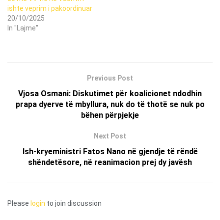
ishte veprim i pakoordinuar
20/10/2025
In "Lajme"
Previous Post
Vjosa Osmani: Diskutimet për koalicionet ndodhin
prapa dyerve të mbyllura, nuk do të thotë se nuk po
bëhen përpjekje
Next Post
Ish-kryeministri Fatos Nano në gjendje të rëndë
shëndetësore, në reanimacion prej dy javësh
Please
login
to join discussion