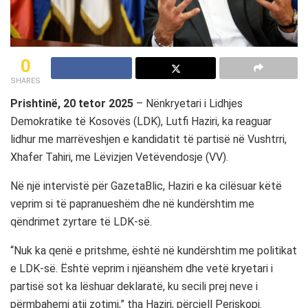
0
SHARES
Prishtinë, 20 tetor 2025
– Nënkryetari i Lidhjes
Demokratike të Kosovës (LDK), Lutfi Haziri, ka reaguar
lidhur me marrëveshjen e kandidatit të partisë në Vushtrri,
Xhafer Tahiri, me Lëvizjen Vetëvendosje (VV).
Në një intervistë për GazetaBlic, Haziri e ka cilësuar këtë
veprim si të papranueshëm dhe në kundërshtim me
qëndrimet zyrtare të LDK-së.
“Nuk ka qenë e pritshme, është në kundërshtim me politikat
e LDK-së. Është veprim i njëanshëm dhe vetë kryetari i
partisë sot ka lëshuar deklaratë, ku secili prej neve i
përmbahemi atij zotimi,” tha Haziri, përcjell Periskopi.