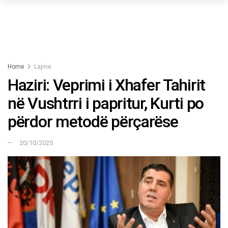
Home
Lajme
Haziri: Veprimi i Xhafer Tahirit
në Vushtrri i papritur, Kurti po
përdor metodë përçarëse
20/10/2025