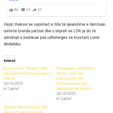
Haziri theksoi se veprimet e tilla të njëanshme e dëmtuan
unitetin brenda partisë dhe u shpreh se LDK-ja do të
qëndrojë e bashkuar pas udhëheqjes së kryetarit Lumir
Abdixhiku.
Related
Krye në vete”: Xhafer Tahiri
Pa dijeninë e Abdixhikut,
bën pakt me Kurtin, pa lejen e
Xhafer Tahiri bën
LDK-së
marrëveshje me
20/10/2025
Vetëvendosjen për
In "Lajme"
balotazhin në Vushtrri
20/10/2025
In "Lajme"
Xhaferi: Marrëveshja e LDK-
së me VV-në në Vushtrri