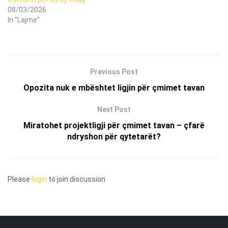
08/03/2026
In "Lajme"
Previous Post
Opozita nuk e mbështet ligjin për çmimet tavan
Next Post
Miratohet projektligji për çmimet tavan – çfarë
ndryshon për qytetarët?
Please
login
to join discussion