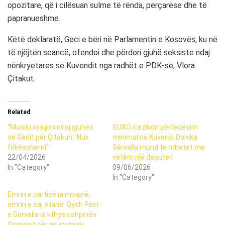
opozitare, që i cilësuan sulme të rënda, përçarëse dhe të
papranueshme.
Këtë deklaratë, Geci e bëri në Parlamentin e Kosovës, ku në
të njëjtën seancë, ofendoi dhe përdori gjuhë seksiste ndaj
nënkryetares së Kuvendit nga radhët e PDK-së, Vlora
Çitakut.
Related
“Musliu reagon ndaj gjuhës
GUXO rrezikon përfaqësim
së Gecit për Çitakun: ‘Nuk
minimal në Kuvend, Donika
frikësohemi’”
Gërvalla mund të mbetet me
22/04/2026
vetëm një deputet.
In "Category"
09/06/2026
In "Category"
Emrin e partisë ia mbajnë,
emrin e saj e lanë: Qysh Peci
e Gërvalla ia kthyen shpinën
Osmanit për as dy muaj