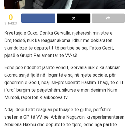
0
SHARES
Kryetarja e Guxo, Donika Gërvalla, njëherësh ministre e
Drejtësisë, nuk ka reaguar akoma lidhur me deklaratën
skandaloze të deputetit të partisë së saj, Fatos Gecit,
pjesë e Grupit Parlamentar të VV-së.
Edhe pse ndodhet jashtë vendit, Gërvalla nuk e ka shkruar
akoma asnjë fjalë në llogaritë e saj në rrjete sociale, për
qëndrimin e Gecit, ndaj ish-presidentit Hashim Thaçi, të cilit
i ‘uroi’ burgim të përjetshëm, sikurse e mori dënimin Naim
Murseli, raporton Klankosova.tv
Ndaj deputetit reaguan pothuajse të gjithë, përfshirë
shefen e GP të VV-së, Arbërie Nagavcin, kryeparlamentaren
Albulena Haxhiu dhe deputetë të tjerë, edhe nga partitë