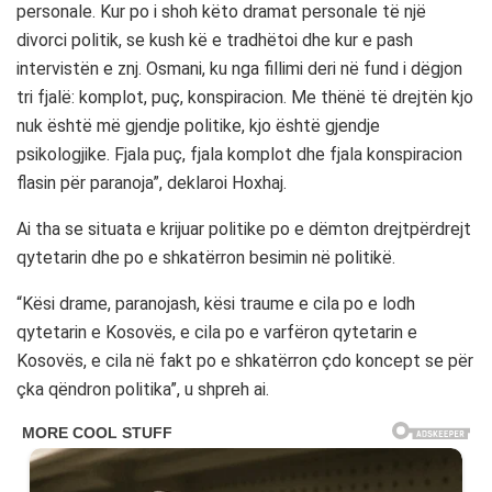
personale. Kur po i shoh këto dramat personale të një
divorci politik, se kush kë e tradhëtoi dhe kur e pash
intervistën e znj. Osmani, ku nga fillimi deri në fund i dëgjon
tri fjalë: komplot, puç, konspiracion. Me thënë të drejtën kjo
nuk është më gjendje politike, kjo është gjendje
psikologjike. Fjala puç, fjala komplot dhe fjala konspiracion
flasin për paranoja”, deklaroi Hoxhaj.
Ai tha se situata e krijuar politike po e dëmton drejtpërdrejt
qytetarin dhe po e shkatërron besimin në politikë.
“Kësi drame, paranojash, kësi traume e cila po e lodh
qytetarin e Kosovës, e cila po e varfëron qytetarin e
Kosovës, e cila në fakt po e shkatërron çdo koncept se për
çka qëndron politika”, u shpreh ai.