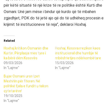
për këtë situatë të një krize të re politike është Kurti dhe
Osmani. Unë jam mëse i bindur që kurdo që të mbahen
zgjedhjet, PDK do të jetë ajo që do të udhëheq procesin e
krijimit të institucioneve të reja”, deklaroi Hoxhaj.
Related
Hoxhaj kritikon Osmanin dhe
Hoxhaj: Kosova rrezikon kaos
Kurtin: Përplasja mes tyre i
institucional dhe humbje të
ka bërë dëm Kosovës
mbështetjes ndërkombëtare
09/03/2026
15/03/2026
In "Lajme"
In "Lajme"
Bujar Osmani uron Izet
Mexhitin për fitoren: Në
politikë fjala e fundit u takon
qytetarëve!
19/10/2025
In "Lajme"