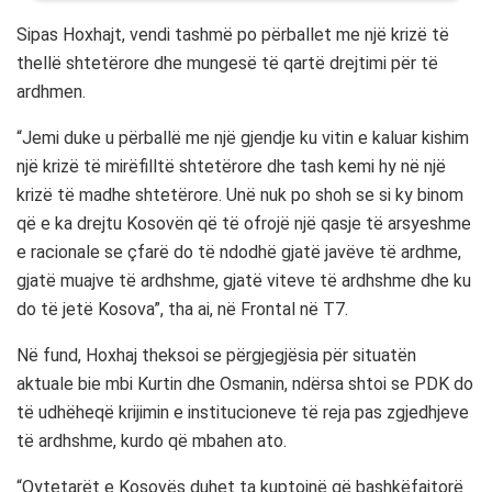
Sipas Hoxhajt, vendi tashmë po përballet me një krizë të
thellë shtetërore dhe mungesë të qartë drejtimi për të
ardhmen.
“Jemi duke u përballë me një gjendje ku vitin e kaluar kishim
një krizë të mirëfilltë shtetërore dhe tash kemi hy në një
krizë të madhe shtetërore. Unë nuk po shoh se si ky binom
që e ka drejtu Kosovën që të ofrojë një qasje të arsyeshme
e racionale se çfarë do të ndodhë gjatë javëve të ardhme,
gjatë muajve të ardhshme, gjatë viteve të ardhshme dhe ku
do të jetë Kosova”, tha ai, në Frontal në T7.
Në fund, Hoxhaj theksoi se përgjegjësia për situatën
aktuale bie mbi Kurtin dhe Osmanin, ndërsa shtoi se PDK do
të udhëheqë krijimin e institucioneve të reja pas zgjedhjeve
të ardhshme, kurdo që mbahen ato.
“Qytetarët e Kosovës duhet ta kuptojnë që bashkëfajtorë