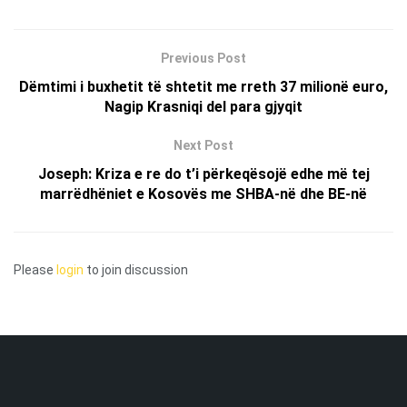
Previous Post
Dëmtimi i buxhetit të shtetit me rreth 37 milionë euro,
Nagip Krasniqi del para gjyqit
Next Post
Joseph: Kriza e re do t’i përkeqësojë edhe më tej
marrëdhëniet e Kosovës me SHBA-në dhe BE-në
Please
login
to join discussion