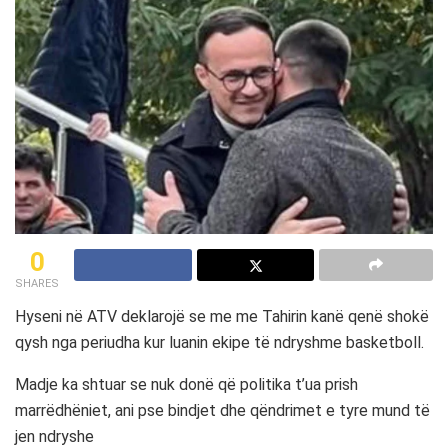
0
SHARES
Hyseni në ATV deklarojë se me me Tahirin kanë qenë shokë
qysh nga periudha kur luanin ekipe të ndryshme basketboll.
Madje ka shtuar se nuk donë që politika t’ua prish
marrëdhëniet, ani pse bindjet dhe qëndrimet e tyre mund të
jen ndryshe