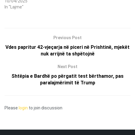
10/04/2025
In "Lajme"
Previous Post
Vdes papritur 42-vjeçarja në piceri në Prishtinë, mjekët
nuk arrijnë ta shpëtojnë
Next Post
Shtëpia e Bardhë po përgatit test bërthamor, pas
paralajmërimit të Trump
Please
login
to join discussion