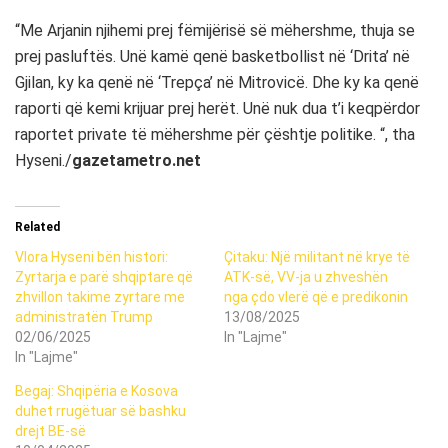
“Me Arjanin njihemi prej fëmijërisë së mëhershme, thuja se
prej pasluftës. Unë kamë qenë basketbollist në ‘Drita’ në
Gjilan, ky ka qenë në ‘Trepça’ në Mitrovicë. Dhe ky ka qenë
raporti që kemi krijuar prej herët. Unë nuk dua t’i keqpërdor
raportet private të mëhershme për çështje politike. “, tha
Hyseni./
gazetametro.net
Related
Vlora Hyseni bën histori:
Çitaku: Një militant në krye të
Zyrtarja e parë shqiptare që
ATK-së, VV-ja u zhveshën
zhvillon takime zyrtare me
nga çdo vlerë që e predikonin
administratën Trump
13/08/2025
02/06/2025
In "Lajme"
In "Lajme"
Begaj: Shqipëria e Kosova
duhet rrugëtuar së bashku
drejt BE-së