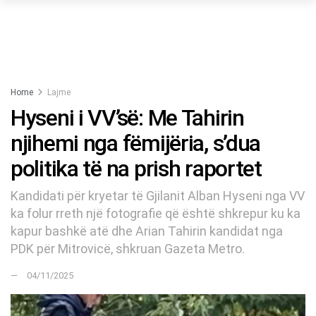
Home
Lajme
Hyseni i VV’së: Me Tahirin
njihemi nga fëmijëria, s’dua
politika të na prish raportet
Kandidati për kryetar të Gjilanit Alban Hyseni nga VV
ka folur rreth një fotografie që është shkrepur ku ka
kapur bashkë atë dhe Arian Tahirin kandidat nga
PDK për Mitrovicë, shkruan Gazeta Metro.
04/11/2025