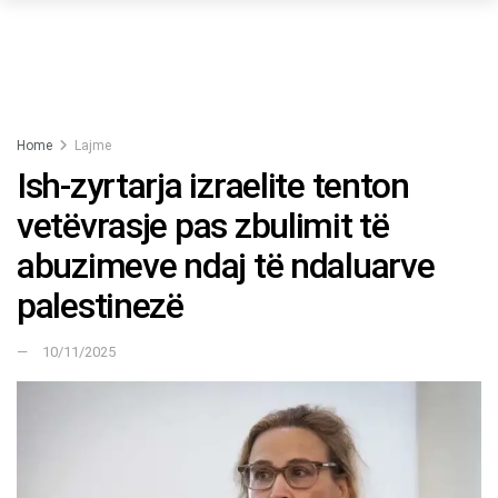
Home
Lajme
Ish-zyrtarja izraelite tenton
vetëvrasje pas zbulimit të
abuzimeve ndaj të ndaluarve
palestinezë
10/11/2025