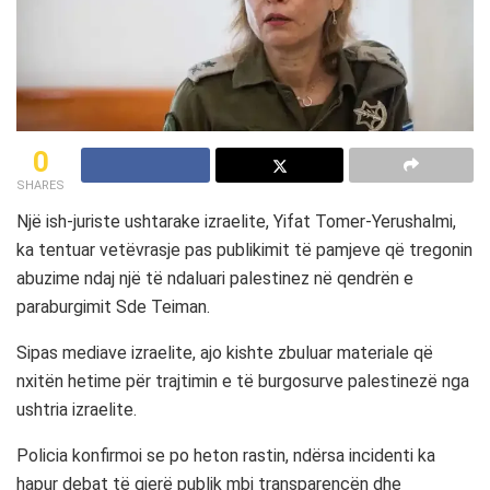
0
SHARES
Një ish-juriste ushtarake izraelite, Yifat Tomer-Yerushalmi,
ka tentuar vetëvrasje pas publikimit të pamjeve që tregonin
abuzime ndaj një të ndaluari palestinez në qendrën e
paraburgimit Sde Teiman.
Sipas mediave izraelite, ajo kishte zbuluar materiale që
nxitën hetime për trajtimin e të burgosurve palestinezë nga
ushtria izraelite.
Policia konfirmoi se po heton rastin, ndërsa incidenti ka
hapur debat të gjerë publik mbi transparencën dhe