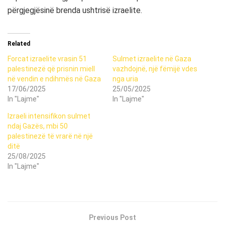
përgjegjësinë brenda ushtrisë izraelite.
Related
Forcat izraelite vrasin 51
Sulmet izraelite në Gaza
palestinezë që prisnin miell
vazhdojnë, një fëmijë vdes
në vendin e ndihmës në Gaza
nga uria
17/06/2025
25/05/2025
In "Lajme"
In "Lajme"
Izraeli intensifikon sulmet
ndaj Gazës, mbi 50
palestinezë të vrarë në një
ditë
25/08/2025
In "Lajme"
Previous Post