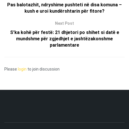
Pas balotazhit, ndryshime pushteti në disa komuna –
kush e uroi kundërshtarin për fitore?
Next Post
S’ka kohë për festë: 21 dhjetori po shihet si datë e
mundshme për zgjedhjet e jashtëzakonshme
parlamentare
Please
login
to join discussion