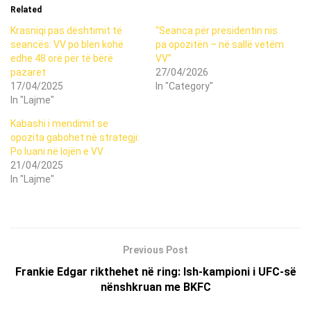
Related
Krasniqi pas dështimit të
“Seanca për presidentin nis
seancës: VV po blen kohë
pa opozitën – në sallë vetëm
edhe 48 orë për të bërë
VV”
pazaret
27/04/2026
17/04/2025
In "Category"
In "Lajme"
Kabashi i mendimit se
opozita gabohet në strategji:
Po luani në lojën e VV
21/04/2025
In "Lajme"
Previous Post
Frankie Edgar rikthehet në ring: Ish-kampioni i UFC-së
nënshkruan me BKFC