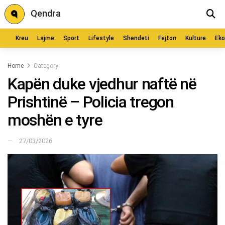
Qendra
Kreu
Lajme
Sport
Lifestyle
Shendeti
Fejton
Kulture
Ek
Home
Category
Kapën duke vjedhur naftë në
Prishtinë – Policia tregon
moshën e tyre
27/03/2026