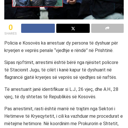
0
SHARES
Policia e Kosovës ka arrestuar dy persona të dyshuar për
kryerjen e veprës penale “vjedhje e rëndë” në Prishtinë.
Sipas njoftimit, arrestimi është bërë nga njësitet policore
të Stacionit Jugu, të cilët i kanë kapur të dyshuarit në
flagrancë gjatë kryerjes së veprës së vjedhjes së naftës.
Të arrestuarit janë identifikuar si L.J., 26 vjeç, dhe A.H., 28
vjeç, të dy shtetas të Republikës së Kosovës.
Pas arrestimit, rasti është marrë në trajtim nga Sektori i
Hetimeve të Kryeqytetit, i cili ka vazhduar me procedurat e
mëtejme hetimore. Në koordinim me Prokurorin e Shtetit,