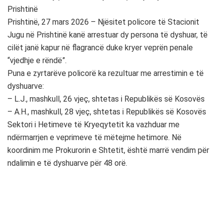
Prishtinë
Prishtinë, 27 mars 2026 – Njësitet policore të Stacionit
Jugu në Prishtinë kanë arrestuar dy persona të dyshuar, të
cilët janë kapur në flagrancë duke kryer veprën penale
“vjedhje e rëndë”.
Puna e zyrtarëve policorë ka rezultuar me arrestimin e të
dyshuarve:
– L.J., mashkull, 26 vjeç, shtetas i Republikës së Kosovës
– A.H., mashkull, 28 vjeç, shtetas i Republikës së Kosovës
Sektori i Hetimeve të Kryeqytetit ka vazhduar me
ndërmarrjen e veprimeve të mëtejme hetimore. Në
koordinim me Prokurorin e Shtetit, është marrë vendim për
ndalimin e të dyshuarve për 48 orë.