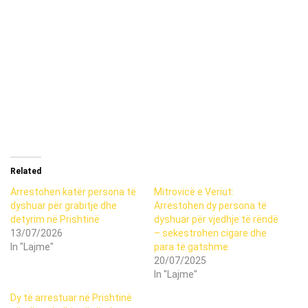
Related
Arrestohen katër persona të
Mitrovicë e Veriut:
dyshuar për grabitje dhe
Arrestohen dy persona të
detyrim në Prishtinë
dyshuar për vjedhje të rëndë
13/07/2026
– sekestrohen cigare dhe
In "Lajme"
para të gatshme
20/07/2025
In "Lajme"
Dy të arrestuar në Prishtinë