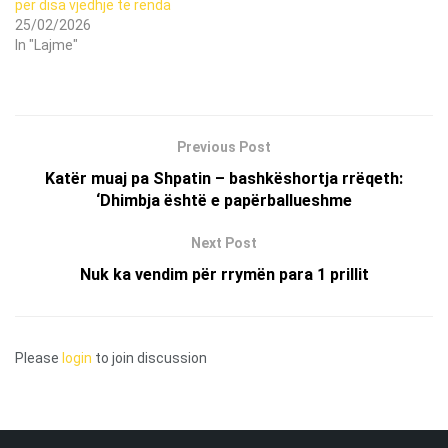
për disa vjedhje të rënda
25/02/2026
In "Lajme"
Previous Post
Katër muaj pa Shpatin – bashkëshortja rrëqeth:
‘Dhimbja është e papërballueshme
Next Post
Nuk ka vendim për rrymën para 1 prillit
Please
login
to join discussion