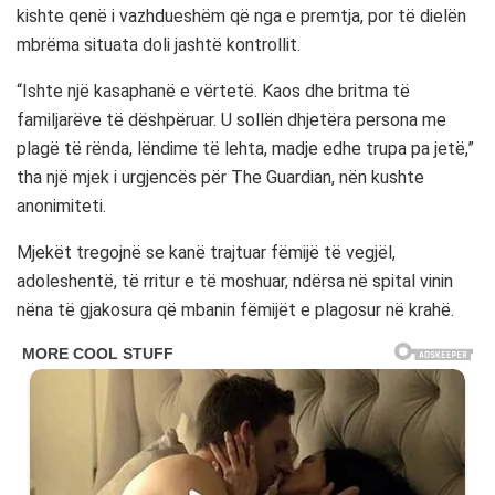
kishte qenë i vazhdueshëm që nga e premtja, por të dielën
mbrëma situata doli jashtë kontrollit.
“Ishte një kasaphanë e vërtetë. Kaos dhe britma të
familjarëve të dëshpëruar. U sollën dhjetëra persona me
plagë të rënda, lëndime të lehta, madje edhe trupa pa jetë,”
tha një mjek i urgjencës për The Guardian, nën kushte
anonimiteti.
Mjekët tregojnë se kanë trajtuar fëmijë të vegjël,
adoleshentë, të rritur e të moshuar, ndërsa në spital vinin
nëna të gjakosura që mbanin fëmijët e plagosur në krahë.