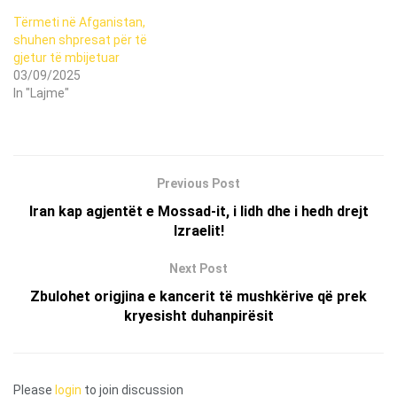
Tërmeti në Afganistan,
shuhen shpresat për të
gjetur të mbijetuar
03/09/2025
In "Lajme"
Previous Post
Iran kap agjentët e Mossad-it, i lidh dhe i hedh drejt
Izraelit!
Next Post
Zbulohet origjina e kancerit të mushkërive që prek
kryesisht duhanpirësit
Please
login
to join discussion