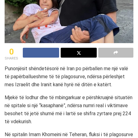
0
SHARES
Punonjësit shëndetësorë në Iran po përballen me një valë
të papërballueshme të të plagosurve, ndërsa përleshjet
mes Izraelit dhe Iranit kanë hyrë në ditën e katërt.
Mjekë të lodhur dhe të mbingarkuar e përshkruajnë situatën
në spitale si një “kasaphanë”, ndërsa numri real i viktimave
besohet të jetë shumë më i lartë se shifra zyrtare prej 224
të vdekurish.
Në spitalin Imam Khomeini në Teheran, fluksi i të plagosurve