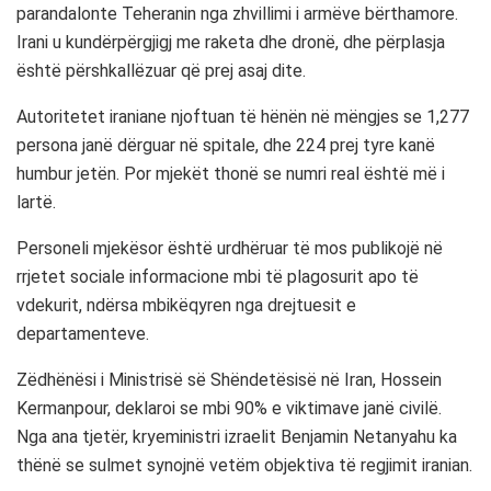
parandalonte Teheranin nga zhvillimi i armëve bërthamore.
Irani u kundërpërgjigj me raketa dhe dronë, dhe përplasja
është përshkallëzuar që prej asaj dite.
Autoritetet iraniane njoftuan të hënën në mëngjes se 1,277
persona janë dërguar në spitale, dhe 224 prej tyre kanë
humbur jetën. Por mjekët thonë se numri real është më i
lartë.
Personeli mjekësor është urdhëruar të mos publikojë në
rrjetet sociale informacione mbi të plagosurit apo të
vdekurit, ndërsa mbikëqyren nga drejtuesit e
departamenteve.
Zëdhënësi i Ministrisë së Shëndetësisë në Iran, Hossein
Kermanpour, deklaroi se mbi 90% e viktimave janë civilë.
Nga ana tjetër, kryeministri izraelit Benjamin Netanyahu ka
thënë se sulmet synojnë vetëm objektiva të regjimit iranian.