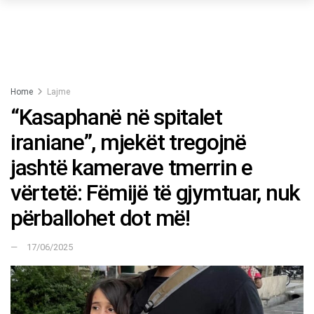
Home
Lajme
“Kasaphanë në spitalet
iraniane”, mjekët tregojnë
jashtë kamerave tmerrin e
vërtetë: Fëmijë të gjymtuar, nuk
përballohet dot më!
17/06/2025