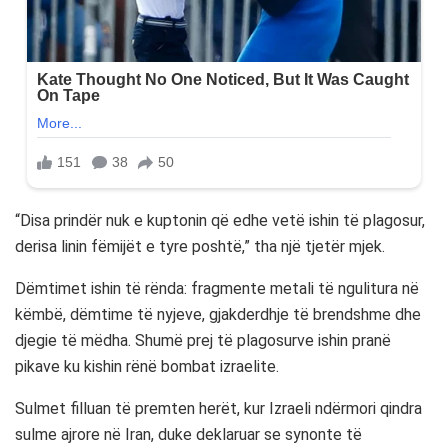
“Disa prindër nuk e kuptonin që edhe vetë ishin të plagosur,
derisa linin fëmijët e tyre poshtë,” tha një tjetër mjek.
Dëmtimet ishin të rënda: fragmente metali të ngulitura në
këmbë, dëmtime të nyjeve, gjakderdhje të brendshme dhe
djegie të mëdha. Shumë prej të plagosurve ishin pranë
pikave ku kishin rënë bombat izraelite.
Sulmet filluan të premten herët, kur Izraeli ndërmori qindra
sulme ajrore në Iran, duke deklaruar se synonte të