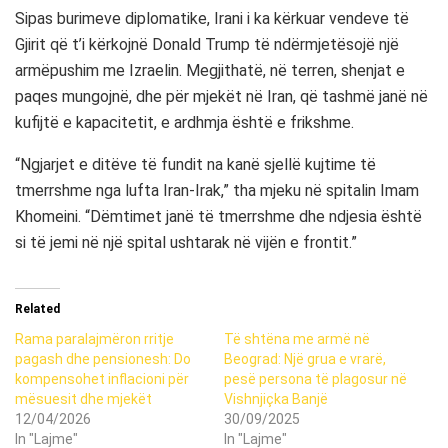
Sipas burimeve diplomatike, Irani i ka kërkuar vendeve të
Gjirit që t’i kërkojnë Donald Trump të ndërmjetësojë një
armëpushim me Izraelin. Megjithatë, në terren, shenjat e
paqes mungojnë, dhe për mjekët në Iran, që tashmë janë në
kufijtë e kapacitetit, e ardhmja është e frikshme.
“Ngjarjet e ditëve të fundit na kanë sjellë kujtime të
tmerrshme nga lufta Iran-Irak,” tha mjeku në spitalin Imam
Khomeini. “Dëmtimet janë të tmerrshme dhe ndjesia është
si të jemi në një spital ushtarak në vijën e frontit.”
Related
Rama paralajmëron rritje
Të shtëna me armë në
pagash dhe pensionesh: Do
Beograd: Një grua e vrarë,
kompensohet inflacioni për
pesë persona të plagosur në
mësuesit dhe mjekët
Vishnjiçka Banjë
12/04/2026
30/09/2025
In "Lajme"
In "Lajme"