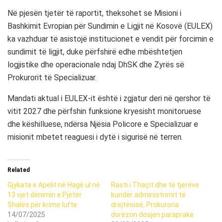
Në pjesën tjetër të raportit, theksohet se Misioni i
Bashkimit Evropian për Sundimin e Ligjit në Kosovë (EULEX)
ka vazhduar të asistojë institucionet e vendit për forcimin e
sundimit të ligjit, duke përfshirë edhe mbështetjen
logjistike dhe operacionale ndaj DhSK dhe Zyrës së
Prokurorit të Specializuar.
Mandati aktual i EULEX-it është i zgjatur deri në qershor të
vitit 2027 dhe përfshin funksione kryesisht monitoruese
dhe këshilluese, ndërsa Njësia Policore e Specializuar e
misionit mbetet reaguesi i dytë i sigurisë në terren.
Related
Gjykata e Apelit në Hagë ul në
Rasti i Thaçit dhe të tjerëve
13 vjet dënimin e Pjetër
kundër administrimit të
Shalës për krime lufte
drejtësisë, Prokuroria
14/07/2025
dorëzon dosjen paraprake