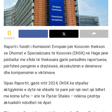
0
SHARES
Raporti i fundit i Komisionit Evropian për Kosovën thekson
se Dhomat e Specializuara të Kosovës (DhSK) në Hagë janë
përballur me sfida të theksuara gjatë periudhës raportuese,
përfshirë pengimin e drejtësisë, ekzekutimin e dënimeve
dhe kompensimin e viktimave.
Sipas Raportit, gjatë vitit 2024, DhSK ka shpallur
aktgjykimin e dytë në shkallë të parë për një rast që lidhet
me krime lufte – atë të Pjetër Shalës – ndërsa çështja
aktualisht ndodhet në Apel.