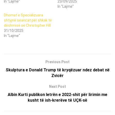
In "Lajme"
23/09/2025
In "Lajme"
Dhomat e Specializuara
shtyjnë seancat për shkak të
dëshmisë së Christopher Hill
31/10/2025
In "Lajme"
Previous Post
Skulptura e Donald Trump të kryqëzuar ndez debat në
Zvicër
Next Post
Albin Kurti publikon letrën e 2022-shit për lirimin me
kusht të ish-krerëve të UÇK-së