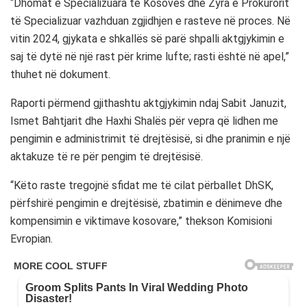
“Dhomat e Specializuara të Kosovës dhe Zyra e Prokurorit
të Specializuar vazhduan zgjidhjen e rasteve në proces. Në
vitin 2024, gjykata e shkallës së parë shpalli aktgjykimin e
saj të dytë në një rast për krime lufte; rasti është në apel,”
thuhet në dokument.
Raporti përmend gjithashtu aktgjykimin ndaj Sabit Januzit,
Ismet Bahtjarit dhe Haxhi Shalës për vepra që lidhen me
pengimin e administrimit të drejtësisë, si dhe pranimin e një
aktakuze të re për pengim të drejtësisë.
“Këto raste tregojnë sfidat me të cilat përballet DhSK,
përfshirë pengimin e drejtësisë, zbatimin e dënimeve dhe
kompensimin e viktimave kosovare,” thekson Komisioni
Evropian.