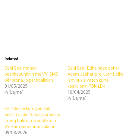
Related
Gani Geci mohon
Gani Geci: Edhe nëse çohet
bashkëpunimin me VV: SMS
Adem Jashari prej vorr*i, çika
për prona, jo për koalicion
jem nuk e voton kurrë
01/05/2025
koalicionin PDK-LDK
In "Lajme"
10/04/2025
In "Lajme"
Halil Geci e korrigjon pak
postimin për Vjosa Osmanin,
ia heq fjalinë me pushkatim:
S’e kam kërcënuar askënd
09/03/2026