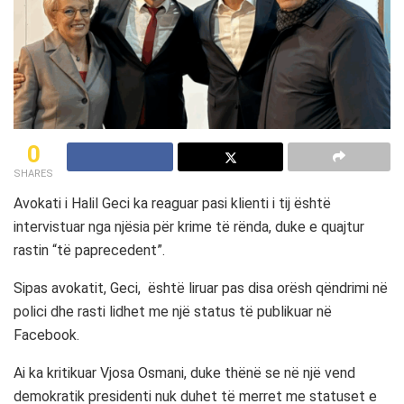
0
SHARES
Avokati i Halil Geci ka reaguar pasi klienti i tij është
intervistuar nga njësia për krime të rënda, duke e quajtur
rastin “të paprecedent”.
Sipas avokatit, Geci, është liruar pas disa orësh qëndrimi në
polici dhe rasti lidhet me një status të publikuar në
Facebook.
Ai ka kritikuar Vjosa Osmani, duke thënë se në një vend
demokratik presidenti nuk duhet të merret me statuset e