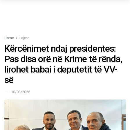
Home
Lajme
Kërcënimet ndaj presidentes:
Pas disa orë në Krime të rënda,
lirohet babai i deputetit të VV-
së
10/03/2026