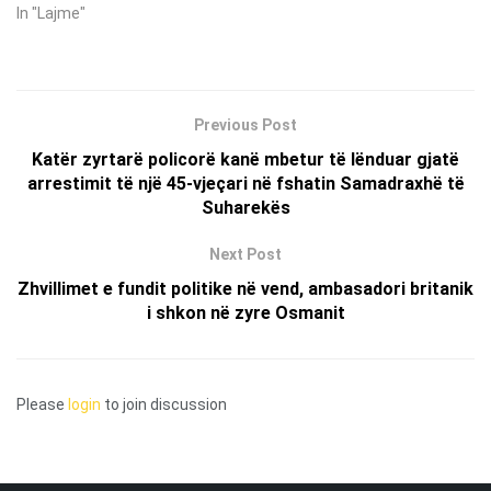
In "Lajme"
Previous Post
Katër zyrtarë policorë kanë mbetur të lënduar gjatë
arrestimit të një 45-vjeçari në fshatin Samadraxhë të
Suharekës
Next Post
Zhvillimet e fundit politike në vend, ambasadori britanik
i shkon në zyre Osmanit
Please
login
to join discussion