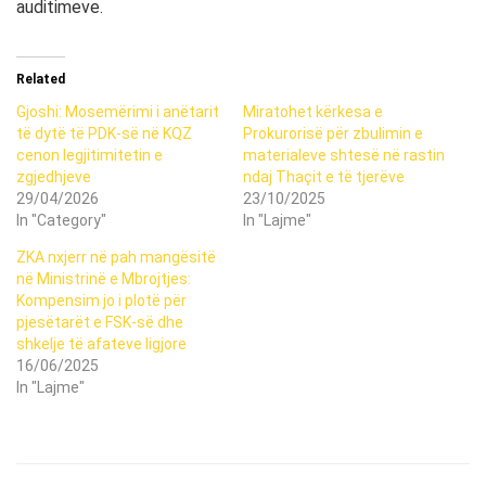
auditimeve.
Related
Gjoshi: Mosemërimi i anëtarit
Miratohet kërkesa e
të dytë të PDK-së në KQZ
Prokurorisë për zbulimin e
cenon legjitimitetin e
materialeve shtesë në rastin
zgjedhjeve
ndaj Thaçit e të tjerëve
29/04/2026
23/10/2025
In "Category"
In "Lajme"
ZKA nxjerr në pah mangësitë
në Ministrinë e Mbrojtjes:
Kompensim jo i plotë për
pjesëtarët e FSK-së dhe
shkelje të afateve ligjore
16/06/2025
In "Lajme"