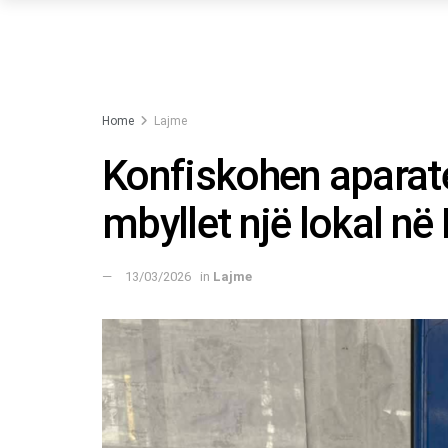
Home
Lajme
Konfiskohen aparate 
mbyllet një lokal në
13/03/2026
in
Lajme