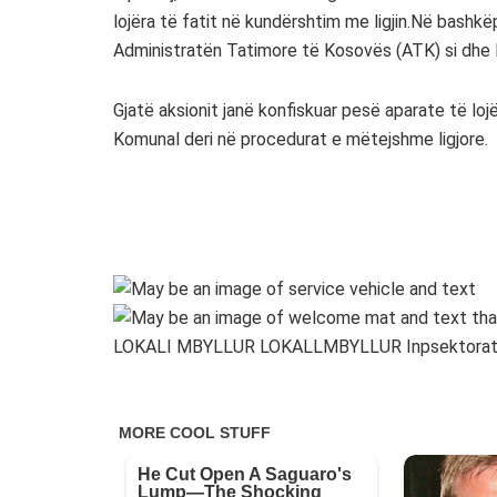
lojëra të fatit në kundërshtim me ligjin.Në bashk
Administratën Tatimore të Kosovës (ATK) si dhe
Gjatë aksionit janë konfiskuar pesë aparate të loj
Komunal deri në procedurat e mëtejshme ligjore.