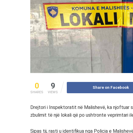
0
9
Share on Facebook
SHARES
VIEWS
Drejtori i Inspektoratit në Malishevë, ka njoftua
zbulimit të një lokali që po ushtronte veprimtari il
Sipas tij, rasti u identifikua nga Policia e Malishe