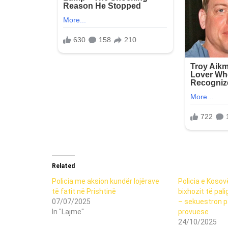
Related
Policia me aksion kundër lojërave
Policia e Kosov
të fatit në Prishtinë
bixhozit të pal
07/07/2025
– sekuestron pa
In "Lajme"
provuese
24/10/2025