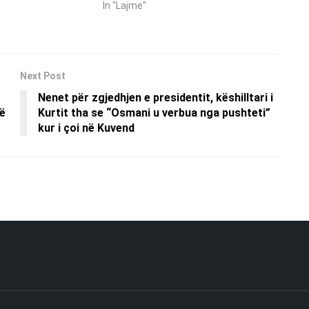
In "Lajme"
Next Post
Nenet për zgjedhjen e presidentit, këshilltari i
ë
Kurtit tha se “Osmani u verbua nga pushteti”
kur i çoi në Kuvend