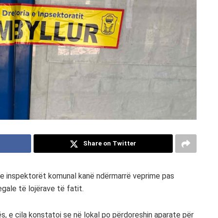
Share on Twitter
r se inspektorët komunal kanë ndërmarrë veprime pas
egale të lojërave të fatit.
vës, e cila konstatoi se në lokal po përdoreshin aparate për