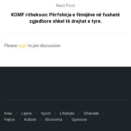
Next Post
KOMF rithekson: Përfshirja e fëmijëve në fushatë
zgjedhore shkel të drejtat e tyre.
Please
login
to join discussion
Kreu
Lajme
Sport
Lifestyle
Shendeti
Fejton
Kulturë
Ekonomia
Opinione