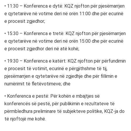
• 11:30 – Konferenca e dytë: KQZ njofton për pjesëmarrjen
e qytetarëve në votime deri në orën 11:00 dhe për ecurinë
e procesit zgjedhor;
• 15:30 – Konferenca e tretë: KQZ njofton për pjesëmarrjen
e qytetarëve në votime deri në orën 15:00 dhe për ecurinë
e procesit zgjedhor deri në atë kohë;
• 19:30 – Konferenca e katërt: KQZ njofton për përfundimin
e procesit të votimit, ecurinë e përgjithshme të tij,
pjesëmarrjen e qytetarëve në zgjedhje dhe për fillimin e
numërimit të fletëvotimeve; dhe
• Konferenca e pestë: Për kohën e mbajtjes së
konferencës së pestë, për publikimin e rezultateve të
përmbledhura preliminare të subjekteve politike, KQZ-ja do
të njoftojë me kohë.