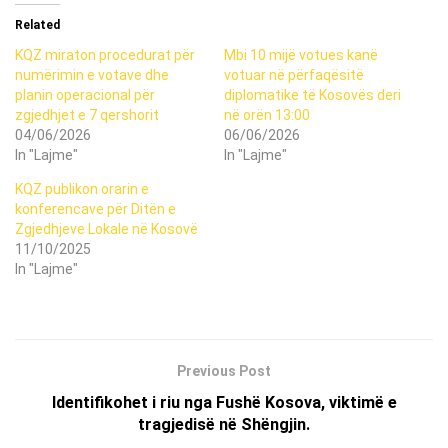
Related
KQZ miraton procedurat për
Mbi 10 mijë votues kanë
numërimin e votave dhe
votuar në përfaqësitë
planin operacional për
diplomatike të Kosovës deri
zgjedhjet e 7 qershorit
në orën 13:00
04/06/2026
06/06/2026
In "Lajme"
In "Lajme"
KQZ publikon orarin e
konferencave për Ditën e
Zgjedhjeve Lokale në Kosovë
11/10/2025
In "Lajme"
Previous Post
Identifikohet i riu nga Fushë Kosova, viktimë e
tragjedisë në Shëngjin.